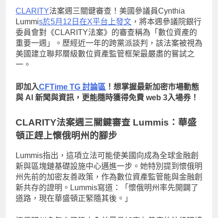
CLARITY
法案週三關鍵審查！美國參議員Cynthia
Lummi
s於5月12日在X平台上發文
，將本週參議院銀行
委員會對《CLARITY法案》的審查稱為「數位資產的
重要一週」。歷經近一年的跨黨派談判，該法案被視為
美國建立聯邦層級數位資產監管框架最嚴肅的嘗試之
一。
即加入
CFTime TG 討論區
！想掌握最新加密市場動態
與 AI 新聞與資訊，更能隨時獲得免費 web 3入場券！
CLARITY法案週三關鍵審查 Lummis：華盛
頓正趕上懷俄明州的腳步
Lummis指出，這項立法可能使美國向成為全球金融創
新與區塊鏈基礎設施中心邁進一步。她特別提到懷俄明
州先前的加密友善政策，作為數位資產監管能與金融創
新共存的證明。Lummis寫道：「懷俄明州率先開闢了
道路，現在華盛頓正緊隨其後。」