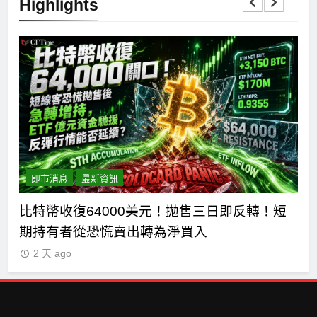
Highlights
即市消息
最新資訊
期貨
比特幣收復64000美元！拋售三日即反轉！短
比
期持有者從恐慌賣出轉為淨買入
獨
2 天 ago