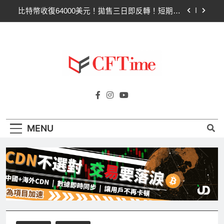
Skip
比特幣收復64000美元！拋售三日即反轉！短期持
to
有者從恐慌賣出轉為淨買入
content
比特幣ETF三日吸金6.26億美元！貝萊德IBIT獨佔
4.79億，華爾街重拾信心
CLARITY法案最後闖關！開發者免責與總統道德條
款成兩大障礙
以太幣區間壓縮！100日均線1,920成關鍵 期貨槓
Cftime.io
桿比率逼近0.65
CFTime與你一同探索有關
比特幣收復64000美元！拋售三日即反轉！短期持
AI（ChatGPT）、區塊鏈、NFT、加密貨
有者從恐慌賣出轉為淨買入
幣、元宇宙及金融科技FinTech等資訊。
比特幣ETF三日吸金6.26億美元！貝萊德IBIT獨佔
MENU
4.79億，華爾街重拾信心
CLARITY法案最後闖關！開發者免責與總統道德條
款成兩大障礙