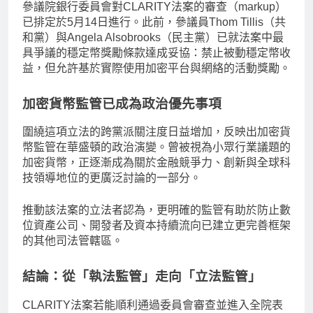
參議院銀行委員會對CLARITY法案的審查（markup）
已排定於5月14日進行。此前，參議員Thom Tillis（共
和黨）與Angela Alsobrooks（民主黨）已就法案中最
具爭議的穩定幣獎勵條款達成妥協：禁止被動穩定幣收
益，但允許基於實際使用加密平台與網絡的活動獎勵。
加密貨幣監管已成為政治優先事項
圍繞這項立法的跨黨派關注度日益增加，反映出加密貨
幣監管在華盛頓的政治演變。曾被視為小眾行業議題的
加密貨幣，正逐漸成為關於金融競爭力、創新與全球科
技領導地位的更廣泛討論的一部分。
推動該法案的立法者認為，更明確的監管有助於防止數
位資產公司、開發者及資本持續流向已建立更完善框架
的其他司法管轄區。
結論：從「執法監管」走向「立法監管」
CLARITY法案若能順利通過委員會審查並進入全院表