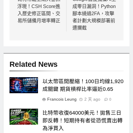
章
浮現！CSH Score進
成零日漏洞！Python
導
入歷史修正區間、交
腳本繞過2FA，攻擊
覽
易所儲備月增率轉正
者計劃大規模部署前
遭攔截
Related News
以太幣區間壓縮！100日均線1,920
成關鍵 期貨槓桿比率逼近0.65
Francois Leung
2 天 ago
0
比特幣收復64000美元！拋售三日
即反轉！短期持有者從恐慌賣出轉
為淨買入