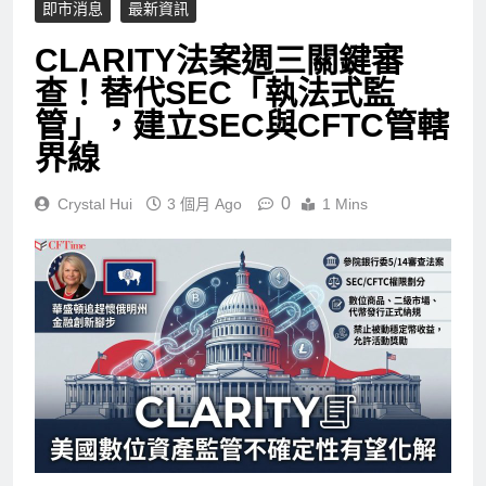
即市消息
最新資訊
CLARITY法案週三關鍵審
查！替代SEC「執法式監
管」，建立SEC與CFTC管轄
界線
0
Crystal Hui
3 個月 Ago
1 Mins