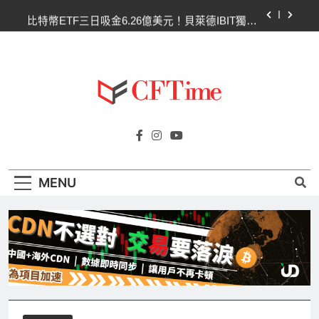
Skip
比特幣ETF三日吸金6.26億美元！貝萊德IBIT獨佔
to
4.79億，華爾街重拾信心
content
CLARITY法案最後闖關！開發者免責與總統道德條
款成兩大障礙
以太幣區間壓縮！100日均線1,920成關鍵 期貨槓
桿比率逼近0.65
比特幣收復64000美元！拋售三日即反轉！短期持
Cftime.io
有者從恐慌賣出轉為淨買入
CFTime與你一同探索有關
比特幣ETF三日吸金6.26億美元！貝萊德IBIT獨佔
AI（ChatGPT）、區塊鏈、NFT、加密貨
4.79億，華爾街重拾信心
幣、元宇宙及金融科技FinTech等資訊。
CLARITY法案最後闖關！開發者免責與總統道德條
MENU
款成兩大障礙