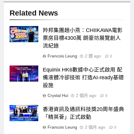
Related News
羚邦集團趙小燕：CHIIKAWA電影
票房目標4300萬 朗豪坊展覽創人
流紀錄
Francois Leung
2 週 ago
0
Equinix HK6數據中心正式啟用 配
備液體冷卻技術 打造AI-ready基礎
設施
Crystal Hui
2 個月 ago
0
香港資訊及通訊科技獎20周年盛典
「精英薈」正式啟動
Francois Leung
2 個月 ago
0