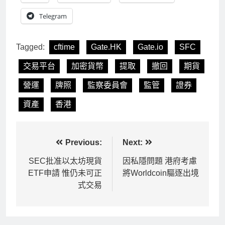
Telegram
Tagged:
cftime
Gate.HK
Gate.io
SFC
交易平台
加密貨幣
提取
撤回
期貨
營運
牌照
監察委員會
監管
證券
資產
香港
文
Previous:
Next:
章
SEC批准以太坊現貨
因私隱問題 港府考慮
ETF申請 惟仍未可正
將Worldcoin驅逐出境
導
式交易
覽