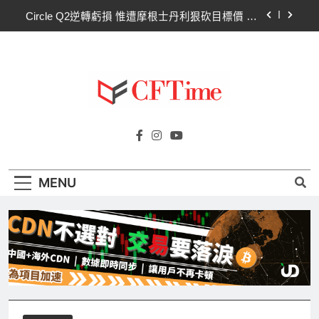
Skip
Circle Q2逆轉虧損 惟遭摩根士丹利狠砍目標價 市
to
場聚焦流通量萎縮
content
CLARITY法案60票門檻仍差關鍵缺口！民主黨七
參議員聯合聲明：現有提案尚未準備好
比特幣失守關鍵阻力帶！50日SMA及斐波那契
63,600美元未收復，下降通道持續
CLARITY法案道德條款談判陷僵局！Warren正式
Cftime.io
要求SEC調查特朗普迷因幣
CFTime與你一同探索有關
Circle Q2逆轉虧損 惟遭摩根士丹利狠砍目標價 市
AI（ChatGPT）、區塊鏈、NFT、加密貨
場聚焦流通量萎縮
幣、元宇宙及金融科技FinTech等資訊。
CLARITY法案60票門檻仍差關鍵缺口！民主黨七
MENU
參議員聯合聲明：現有提案尚未準備好