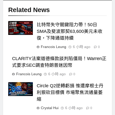
Related News
比特幣失守關鍵阻力帶！50日
SMA及斐波那契63,600美元未收
復，下降通道持續
Francois Leung
6 小時 ago
0
CLARITY法案道德條款談判陷僵局！Warren正
式要求SEC調查特朗普迷因幣
Francois Leung
6 小時 ago
0
Circle Q2逆轉虧損 惟遭摩根士丹
利狠砍目標價 市場聚焦流通量萎
縮
Crystal Hui
6 小時 ago
0