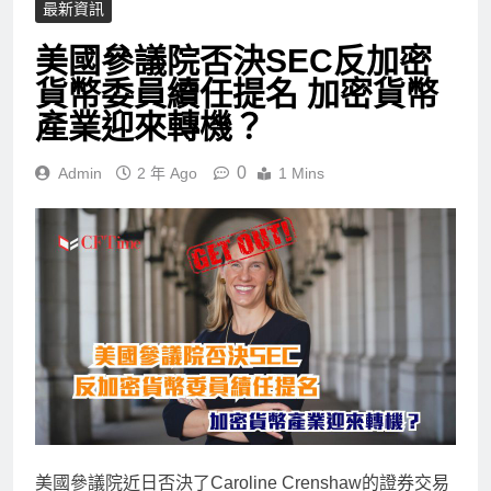
最新資訊
美國參議院否決SEC反加密
貨幣委員續任提名 加密貨幣
產業迎來轉機？
0
Admin
2 年 Ago
1 Mins
美國參議院近日否決了Caroline Crenshaw的證券交易