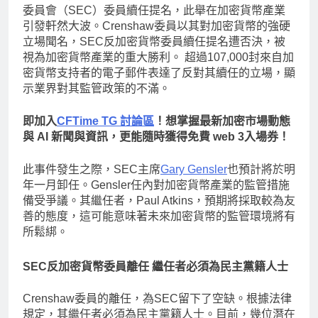
委員會（SEC）委員續任提名，此舉在加密貨幣產業
引發軒然大波。Crenshaw委員以其對加密貨幣的強硬
立場聞名，SEC反加密貨幣委員續任提名遭否決，被
視為加密貨幣產業的重大勝利。 超過107,000封來自加
密貨幣支持者的電子郵件表達了反對其續任的立場，顯
示業界對其監管政策的不滿。
即加入
CFTime TG 討論區
！想掌握最新加密市場動態
與 AI 新聞與資訊，更能隨時獲得免費 web 3入場券！
此事件發生之際，SEC主席
Gary Gensler
也預計將於明
年一月卸任。Gensler任內對加密貨幣產業的監管措施
備受爭議。其繼任者，Paul Atkins，預期將採取較為友
善的態度，這可能意味著未來加密貨幣的監管環境將有
所鬆綁。
SEC反加密貨幣委員離任 繼任者必須為民主黨籍人士
Crenshaw委員的離任，為SEC留下了空缺。根據法律
規定，其繼任者必須為民主黨籍人士。目前，幾位潛在