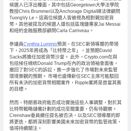
候選人已浮出檯面，其中包括Georgetown大學法學院
教授Chris Brummer以及Anchorage Digital總法律顧問
TuongVy Le。這兩位候選人皆被視為相對親加密貨
幣。其他被提及的候選人還包括區塊鏈專家Jai Messai
和紐約金融服務部顧問Carla Carriveau。
參議員
Cynthia Lummis
預測，在SEC新領導層的帶領
下，2025年將成為「比特幣之年」，並預期David
Sacks將擔任加密貨幣沙皇。 此外，Crypto.com在與
包括候任總統Donald Trump在內的政治領袖會面後，
撤回了對SEC的訴訟，進一步強化了市場對未來監管
環境樂觀的預期。 市場也盛傳新任SEC主席可能駁回
所有未決的加密貨幣相關案件，Ripple案將是首當其衝
的目標。
然而，特朗普政府能否成功實施這些人事調整，對於其
比特幣戰略儲備計劃的成功至關重要，仍有待觀察。
Crenshaw委員續任提名被否決，以及SEC領導層的即
將更迭，都將深刻影響美國未來加密貨幣的監管政策，
值得持續關注。