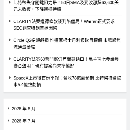
比特幣失守關鍵阻力帶！50日SMA及斐波那契63,600美
元未收復，下降通道持續
CLARITY法案道德條款談判陷僵局！Warren正式要求
SEC調查特朗普迷因幣
Circle Q2逆轉虧損 惟遭摩根士丹利狠砍目標價 市場聚焦
流通量萎縮
CLARITY法案60票門檻仍差關鍵缺口！民主黨七參議員
聯合聲明：現有提案尚未準備好
SpaceX上市後首份季報：營收78億超預期 比特幣持倉縮
水5.4億致虧損
2026 年 8 月
2026 年 7 月