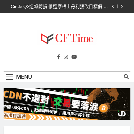
Skip
Circle Q2逆轉虧損 惟遭摩根士丹利狠砍目標價 市
to
場聚焦流通量萎縮
content
CLARITY法案60票門檻仍差關鍵缺口！民主黨七
參議員聯合聲明：現有提案尚未準備好
比特幣失守關鍵阻力帶！50日SMA及斐波那契
63,600美元未收復，下降通道持續
CLARITY法案道德條款談判陷僵局！Warren正式
Cftime.io
要求SEC調查特朗普迷因幣
CFTime與你一同探索有關
Circle Q2逆轉虧損 惟遭摩根士丹利狠砍目標價 市
AI（ChatGPT）、區塊鏈、NFT、加密貨
場聚焦流通量萎縮
幣、元宇宙及金融科技FinTech等資訊。
CLARITY法案60票門檻仍差關鍵缺口！民主黨七
MENU
參議員聯合聲明：現有提案尚未準備好