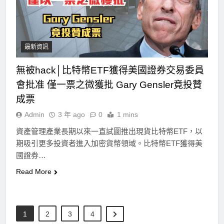
最新資訊
無被hack│比特幣ETF獲得美國證券交易委員
會批准 僅一票之微獲批 Gary Gensler竟投贊
成票
Admin
3 年 ago
0
1 mins
資產管理產業長期以來一直試圖推出現貨比特幣ETF，以
期吸引更多投資者進入加密貨幣領域。比特幣ETF獲得美
國證券…
Read More
1
2
3
4