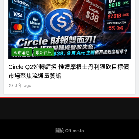
即市消息
最新資訊
n正
Circle Q2逆轉虧損 惟遭摩根士丹利狠砍目標價
C
市場聚焦流通量萎縮
七
3 年 ago
關於 Cftime.io