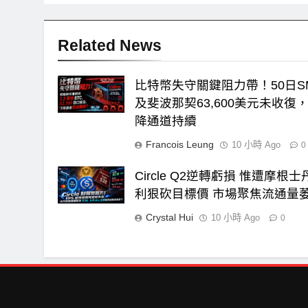
覽
Related News
比特幣失守關鍵阻力帶！50日S
及斐波那契63,600美元未收復
降通道持續
Francois Leung
10 小時 Ago
0
Circle Q2逆轉虧損 惟遭摩根士
利狠砍目標價 市場聚焦流通量
Crystal Hui
10 小時 Ago
0