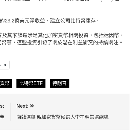
帶！50日SMA及
CLARITY法案道德條款談判陷僵
美元未收復，下降通道
得的23.2億美元淨收益，建立公司比特幣庫存。
Warren正式要求SEC調查特朗普
幣
朗普及其家族還涉足其他加密貨幣相關投資，包括迷因幣、
1 天 Ago
台和USD1穩定幣等，這些投資引發了關於潛在利益衝突的持續關注。
ram
貨幣
比特幣ETF
特朗普
s:
Next:
產
南韓選舉 親加密貨幣候選人李在明當選總統