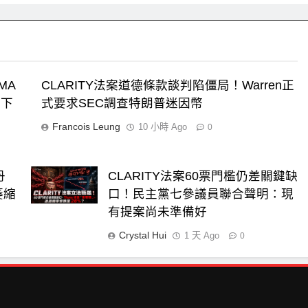
MA
CLARITY法案道德條款談判陷僵局！Warren正
，下
式要求SEC調查特朗普迷因幣
Francois Leung
10 小時 Ago
0
丹
CLARITY法案60票門檻仍差關鍵缺
萎縮
口！民主黨七參議員聯合聲明：現
有提案尚未準備好
Crystal Hui
1 天 Ago
0