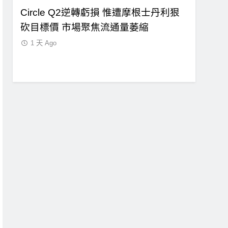
Circle Q2逆轉虧損 惟遭摩根士丹利狠
CLARI
局！
砍目標價 市場聚焦流通量萎縮
口！民主
迷因
案尚未準
1 天 Ago
1 天 Ago