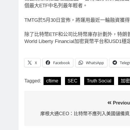
個最大ETF中名列最年輕者。
RITY法案60票門檻仍差關鍵缺
比特幣失守關鍵阻力
民主黨七參議員聯合聲明：現有提
斐波那契63,600
TMTG於5月30日宣佈，將運用最近一輪融資獲
未準備好
持續
Ago
1 天 Ago
除了比特幣ETF和公司比特幣庫存計劃外，特
World Liberty Financial加密貨幣平
X
Facebook
WhatsApp
Teleg
Tagged:
cftime
SEC
Truth Social
加密
文
Previou
章
摩根大通CEO：比特幣不應列入美國儲備資
導