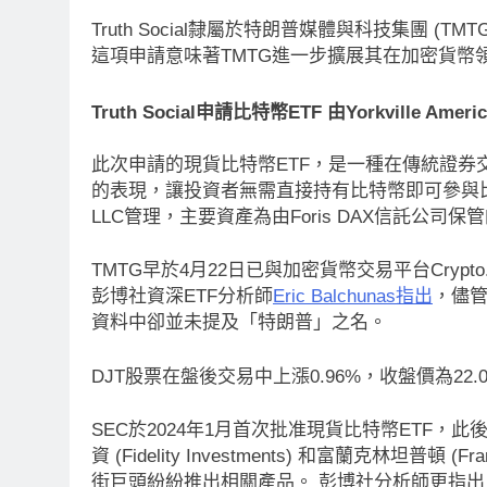
Truth Social隸屬於特朗普媒體與科技集團 (
這項申請意味著TMTG進一步擴展其在加密貨幣
Truth Social申請比特幣ETF 由Yorkville Americ
此次申請的現貨比特幣ETF，是一種在傳統證券交
的表現，讓投資者無需直接持有比特幣即可參與比特幣市場的價
LLC管理，主要資產為由Foris DAX信託公司保
TMTG早於4月22日已與加密貨幣交易平台Cryp
彭博社資深ETF分析師
Eric Balchunas指出
，儘管
資料中卻並未提及「特朗普」之名。
DJT股票在盤後交易中上漲0.96%，收盤價為22.
SEC於2024年1月首次批准現貨比特幣ETF，此後貝
資 (Fidelity Investments) 和富蘭克林坦普頓 
消息
最新資訊
即市消息
最新資訊
街巨頭紛紛推出相關產品。 彭博社分析師更指出，貝萊德成