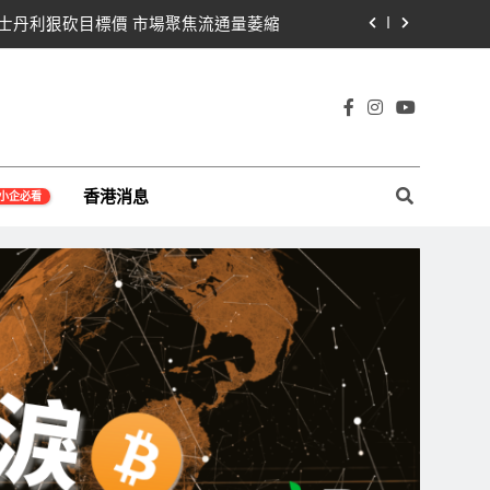
遭摩根士丹利狠砍目標價 市場聚焦流通量萎縮
黨七參議員聯合聲明：現有提案尚未準備好
那契63,600美元未收復，下降通道持續
宇宙及金融科技FinTech等資訊。
Warren正式要求SEC調查特朗普迷因幣
香港消息
小企必看
遭摩根士丹利狠砍目標價 市場聚焦流通量萎縮
黨七參議員聯合聲明：現有提案尚未準備好