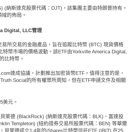
TMTG) (納斯達克股票代碼：DJT)，該集團主要由特朗普持有。
領域的佈局。
a Digital, LLC管理
易所交易的金融產品，旨在追蹤比特幣 (BTC) 現貨價格
格波動。該ETF由Yorkville America Digital,
管的比特幣。
to.com達成協議，計劃推出加密貨幣ETF。值得注意的是，
Truth Social的所有權眾所周知，但在ETF申請文件及相關
05美元。
萊德 (BlackRock) (納斯達克股票代碼：BLK)、富達投
(Franklin Templeton) (紐約證券交易所股票代碼：BEN) 等華爾
立1.4年的iShares比特幣信託ETF (IBIT) 在25
即市消息
最新資訊