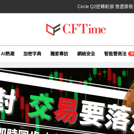
Circle Q2逆轉虧損 惟
CLARITY法案60票門檻仍差關鍵缺口！民主
比特幣失守關鍵阻力帶！50日SMA及斐波
ime.io
e與你一同探索有關AI（ChatGPT）、區塊鏈、NFT、加密貨幣、元
CLARITY法案道德條款談判陷僵局！
AI熱潮
加密字典
獨家專訪
網絡安全
智能營商法
中
Circle Q2逆轉虧損 惟
CLARITY法案60票門檻仍差關鍵缺口！民主