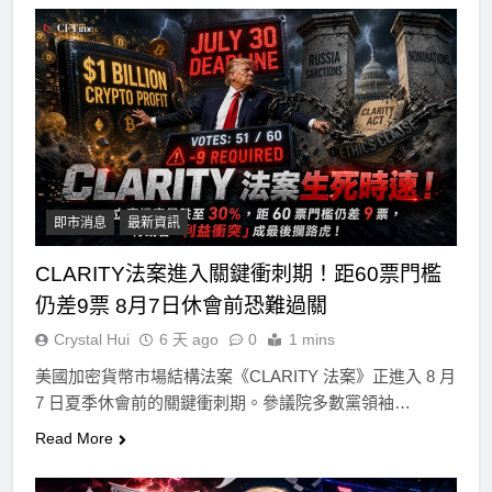
即市消息
最新資訊
CLARITY法案進入關鍵衝刺期！距60票門檻
仍差9票 8月7日休會前恐難過關
Crystal Hui
6 天 ago
0
1 mins
美國加密貨幣市場結構法案《CLARITY 法案》正進入 8 月
7 日夏季休會前的關鍵衝刺期。參議院多數黨領袖…
Read More