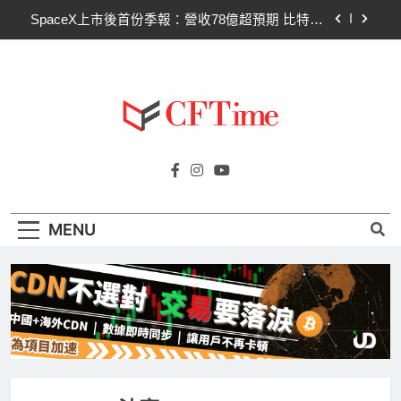
Skip
Hut 8淨虧1.77億美元股價急挫！比特幣持倉縮水成
to
主因 市場聚焦比特幣波動
content
Strategy再賣比特幣！Saylor澄清：公司與個人分
開，我從未賣出
CLARITY法案60票門檻仍差關鍵缺口！民主黨七
參議員聯合聲明：現有提案尚未準備好
SpaceX上市後首份季報：營收78億超預期 比特幣
Cftime.io
持倉縮水5.4億致虧損
CFTime與你一同探索有關
Hut 8淨虧1.77億美元股價急挫！比特幣持倉縮水成
AI（ChatGPT）、區塊鏈、NFT、加密貨
主因 市場聚焦比特幣波動
幣、元宇宙及金融科技FinTech等資訊。
Strategy再賣比特幣！Saylor澄清：公司與個人分
MENU
開，我從未賣出