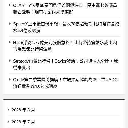
CLARITY法案60票門檻仍差關鍵缺口！民主黨七參議員
聯合聲明：現有提案尚未準備好
SpaceX上市後首份季報：營收78億超預期 比特幣持倉縮
水5.4億致虧損
Hut 8淨虧1.77億美元股價急挫！比特幣持倉縮水成主因
市場聚焦比特幣波動
Strategy再賣比特幣！Saylor澄清：公司與個人分開，我
從未賣出
Circle第二季業績將揭曉！市場預期轉虧為盈，惟USDC
流通量季減4.6％成隱憂
2026 年 8 月
2026 年 7 月