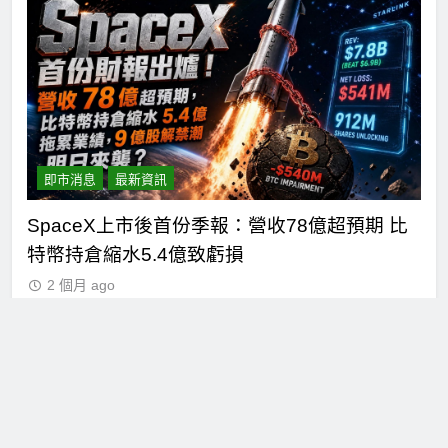
即市消息
最新資訊
比
Hut 8淨虧1.77億美元股價急挫！比特幣持倉縮
S
水成主因 市場聚焦比特幣波動
分
2 個月 ago
關於 Cftime.io