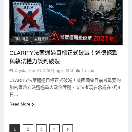
即市消息
最新資訊
CLARITY法案通過目標正式破滅！道德條款
與執法權力談判破裂
Crystal Hui
2 個月 ago
0
1 mins
CLARITY法案通過目標正式破滅！美國國會目前最重要的
加密貨幣立法遭遇重大政治障礙，立法者現在承認在7月4
日…
Read More
1
2
3
4