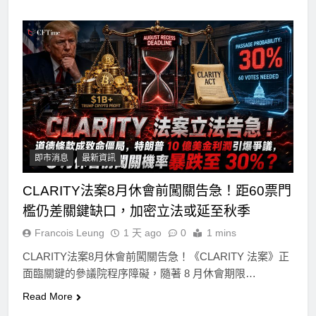
即市消息
最新資訊
CLARITY法案8月休會前闖關告急！距60票門
檻仍差關鍵缺口，加密立法或延至秋季
Francois Leung
1 天 ago
0
1 mins
CLARITY法案8月休會前闖關告急！《CLARITY 法案》正
面臨關鍵的參議院程序障礙，隨著 8 月休會期限…
Read More