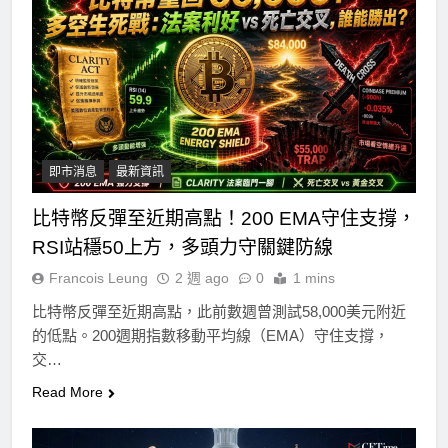
即市消息
最新資訊
比特幣反彈至近期高點！200 EMA守住支撐，
RSI站穩50上方，多頭力守關鍵防線
Francois Leung
2 週 ago
0
1 mins
比特幣反彈至近期高點，此前數週曾測試58,000美元附近
的低點。200週期指數移動平均線（EMA）守住支撐，
交…
Read More