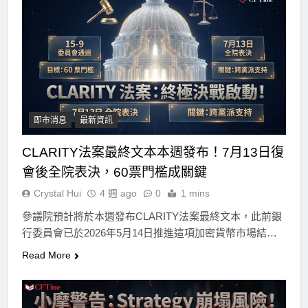
即市消息
最新資訊
CLARITY法案最終文本本週發布！7月13日復
會後全院表決，60票門檻成關鍵
Crystal Hui
4 週 ago
0
1 mins
參議院預計將於本週發布CLARITY法案最終文本，此前銀
行委員會已於2026年5月14日推進這項加密貨幣市場結…
Read More