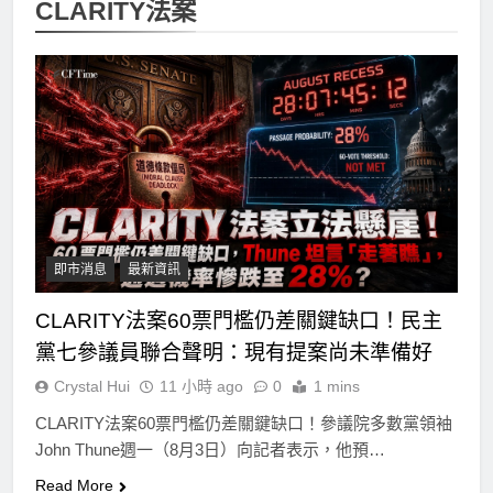
CLARITY法案
即市消息
最新資訊
CLARITY法案60票門檻仍差關鍵缺口！民主
黨七參議員聯合聲明：現有提案尚未準備好
Crystal Hui
11 小時 ago
0
1 mins
CLARITY法案60票門檻仍差關鍵缺口！參議院多數黨領袖
John Thune週一（8月3日）向記者表示，他預…
Read More