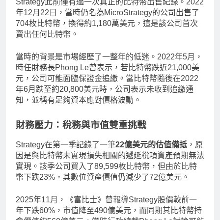
Strategy此前僅有過一次真正的比特幣出售紀錄。2022
年12月22日，當時仍名為MicroStrategy的公司出售了
704枚比特幣，換得約1,180萬美元，這是該公司首次
賣出任何比特幣。
當時的背景是市場經歷了一整年的低迷。2022年5月，
時任財務長Phong Le曾表示，若比特幣跌近21,000美
元，公司可能面臨保證金追繳。當比特幣隨後在2022
年6月跌至約20,800美元時，公司表示未收到追繳通
知，並稱有足夠資本應對價格波動。
財務壓力：稅務與市值雙重挑戰
Strategy在第一季記錄了一筆
22億美元的估值備抵
，原
因是與比特幣未實現損失相關的遞延稅項資產預期無法
實現。該季公司買入了89,599枚比特幣，但由於比特
幣下跌23%，其數位資產價值仍減少了72億美元。
2025年11月，《富比士》曾報導Strategy股價較前一
年下跌60%，市值降至490億美元，而同期其比特幣持