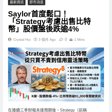
最新資訊
即市消息
Saylor首度鬆口！
「Strategy考慮出售比特
幣」股價盤後跌逾4%
0
Crystal Hui
3 個月 Ago
1 Mins
在連續三季財報未達預期後，Strategy（前稱