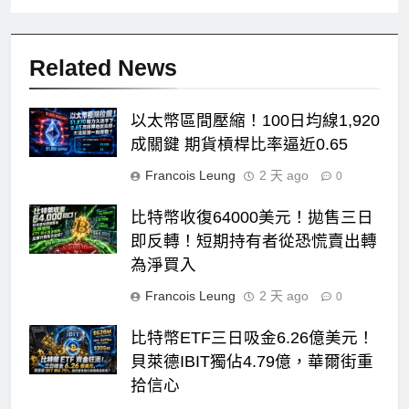
Related News
以太幣區間壓縮！100日均線1,920
成關鍵 期貨槓桿比率逼近0.65
Francois Leung
2 天 ago
0
比特幣收復64000美元！拋售三日
即反轉！短期持有者從恐慌賣出轉
為淨買入
Francois Leung
2 天 ago
0
比特幣ETF三日吸金6.26億美元！
貝萊德IBIT獨佔4.79億，華爾街重
拾信心