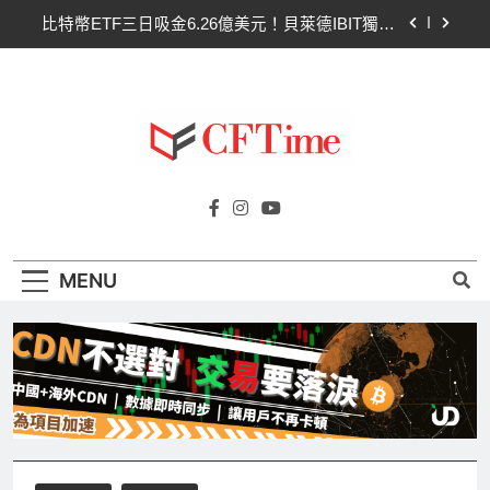
Skip
比特幣ETF三日吸金6.26億美元！貝萊德IBIT獨佔
to
4.79億，華爾街重拾信心
content
CLARITY法案最後闖關！開發者免責與總統道德條
款成兩大障礙
以太幣區間壓縮！100日均線1,920成關鍵 期貨槓
桿比率逼近0.65
比特幣收復64000美元！拋售三日即反轉！短期持
Cftime.io
有者從恐慌賣出轉為淨買入
CFTime與你一同探索有關
比特幣ETF三日吸金6.26億美元！貝萊德IBIT獨佔
AI（ChatGPT）、區塊鏈、NFT、加密貨
4.79億，華爾街重拾信心
幣、元宇宙及金融科技FinTech等資訊。
CLARITY法案最後闖關！開發者免責與總統道德條
MENU
款成兩大障礙