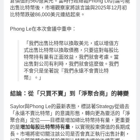
倉價值約560億美元。當時行政總裁Phong Le討論可能
出售比特幣後，市場觀察家將該言論與2025年12月初
比特幣跌破86,000美元連結起來。
Phong Le在本次會議中重申：
「我們出售比特幣以換取美元，或以增值方
式出售比特幣以換取債務，只要這對每股比
特幣持有量有正面效益，我們就會考慮。當
出售對公司有利時，我們就會這麼做。我們
不會只是坐著說『我們永遠不會賣比特
幣』。」
結論：從「只買不賣」到「淨聚合商」的轉變
Saylor與Phong Le的最新表態，標誌著Strategy從過去
「永遠不賣比特幣」的意識形態，轉向更為靈活的「淨
聚合商」定位——目標是增加總比特幣持有量，更重要
的是
增加每股比特幣持有量
，以實現股東價值的長期成
長。市場將密切關注該公司是否會真正執行出售計劃，