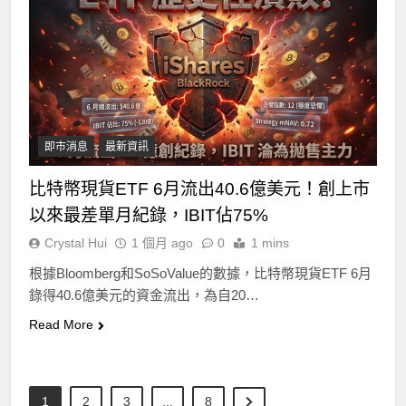
即市消息
最新資訊
比特幣現貨ETF 6月流出40.6億美元！創上市
以來最差單月紀錄，IBIT佔75%
Crystal Hui
1 個月 ago
0
1 mins
根據Bloomberg和SoSoValue的數據，比特幣現貨ETF 6月
錄得40.6億美元的資金流出，為自20…
Read More
1
2
3
...
8