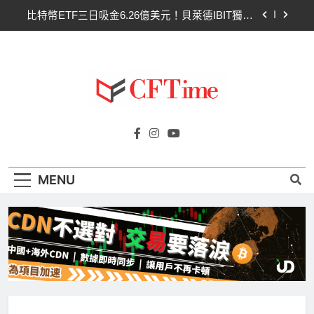
Skip
比特幣ETF三日吸金6.26億美元！貝萊德IBIT獨佔
to
4.79億，華爾街重拾信心
content
CLARITY法案最後闖關！開發者免責與總統道德條
款成兩大障礙
以太幣區間壓縮！100日均線1,920成關鍵 期貨槓
桿比率逼近0.65
比特幣收復64000美元！拋售三日即反轉！短期持
Cftime.io
有者從恐慌賣出轉為淨買入
CFTime與你一同探索有關
比特幣ETF三日吸金6.26億美元！貝萊德IBIT獨佔
AI（ChatGPT）、區塊鏈、NFT、加密貨
4.79億，華爾街重拾信心
幣、元宇宙及金融科技FinTech等資訊。
CLARITY法案最後闖關！開發者免責與總統道德條
MENU
款成兩大障礙