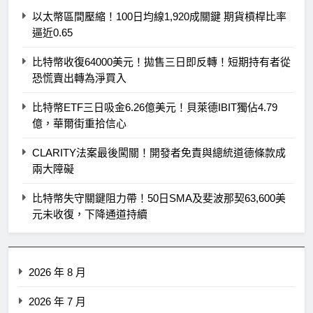
以太幣區間壓縮！100日均線1,920成關鍵 期貨槓桿比率
逼近0.65
比特幣收復64000美元！拋售三日即反轉！短期持有者從
恐慌賣出轉為淨買入
比特幣ETF三日吸金6.26億美元！貝萊德IBIT獨佔4.79
億，華爾街重拾信心
CLARITY法案最後闖關！開發者免責與總統道德條款成
兩大障礙
比特幣失守關鍵阻力帶！50日SMA及斐波那契63,600美
元未收復，下降通道持續
2026 年 8 月
2026 年 7 月