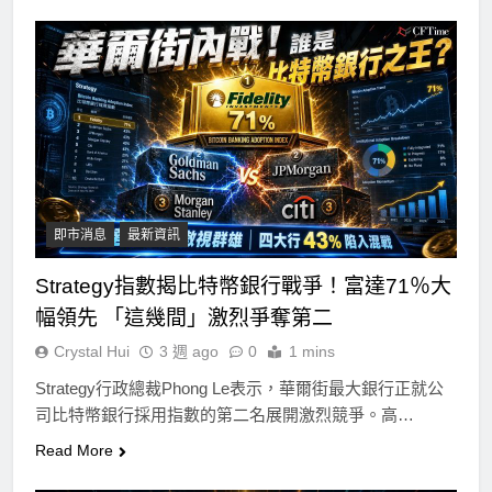
即市消息
最新資訊
Strategy指數揭比特幣銀行戰爭！富達71％大
幅領先 「這幾間」激烈爭奪第二
Crystal Hui
3 週 ago
0
1 mins
Strategy行政總裁Phong Le表示，華爾街最大銀行正就公
司比特幣銀行採用指數的第二名展開激烈競爭。高…
Read More