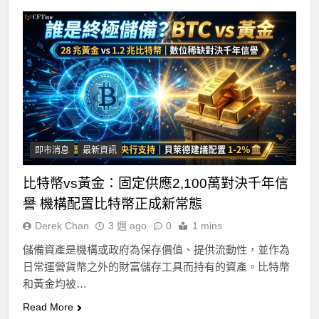
即市消息
最新資訊
比特幣vs黃金：固定供應2,100萬對決千年信
譽 機構配置比特幣正成新常態
Derek Chan
3 週 ago
0
1 mins
儲備資產是機構或政府為保存價值、提供流動性，並作為
日常運營貨幣之外的財富儲存工具而持有的資產。比特幣
和黃金均被…
Read More