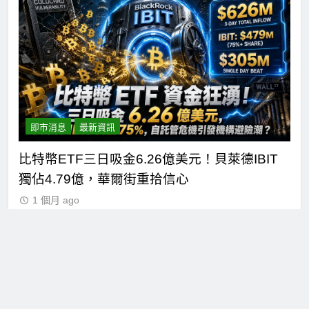
即市消息
最新資訊
短
比特幣ETF三日吸金6.26億美元！貝萊德IBIT
C
獨佔4.79億，華爾街重拾信心
德
1 個月 ago
關於 Cftime.io