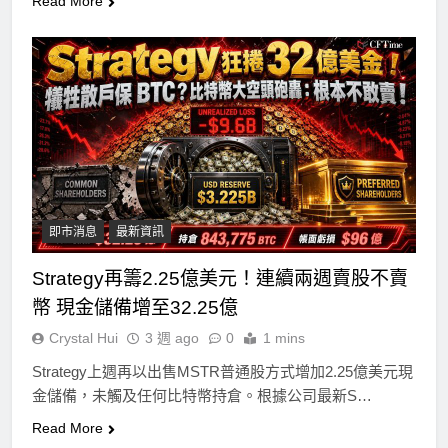
Read More
即市消息
最新資訊
Strategy再籌2.25億美元！連續兩週賣股不賣
幣 現金儲備增至32.25億
Crystal Hui
3 週 ago
0
1 mins
Strategy上週再以出售MSTR普通股方式增加2.25億美元現
金儲備，未觸及任何比特幣持倉。根據公司最新S…
Read More