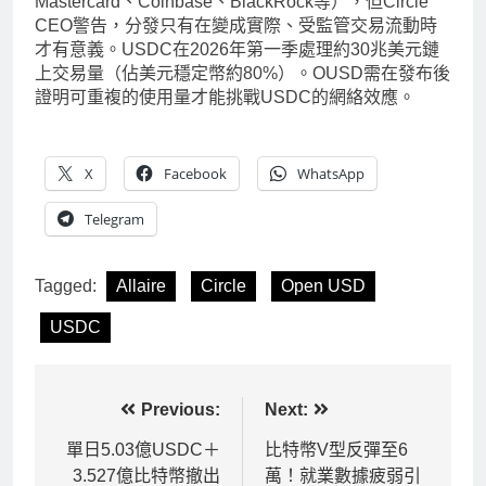
Mastercard、Coinbase、BlackRock等），但Circle
CEO警告，分發只有在變成實際、受監管交易流動時
才有意義。USDC在2026年第一季處理約30兆美元鏈
上交易量（佔美元穩定幣約80%）。OUSD需在發布後
證明可重複的使用量才能挑戰USDC的網絡效應。
X
Facebook
WhatsApp
Telegram
Tagged:
Allaire
Circle
Open USD
USDC
文
Previous:
Next:
章
單日5.03億USDC＋
比特幣V型反彈至6
3.527億比特幣撤出
萬！就業數據疲弱引