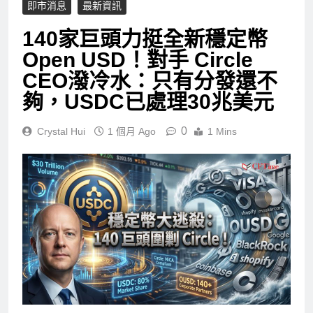
即市消息
最新資訊
140家巨頭力挺全新穩定幣
Open USD！對手 Circle
CEO潑冷水：只有分發還不
夠，USDC已處理30兆美元
0
Crystal Hui
1 個月 Ago
1 Mins