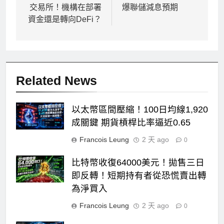
導
交易所！機構在部署
爆聯儲減息預期
覽
資金還是轉向DeFi？
Related News
以太幣區間壓縮！100日均線1,920
成關鍵 期貨槓桿比率逼近0.65
Francois Leung
2 天 ago
0
比特幣收復64000美元！拋售三日
即反轉！短期持有者從恐慌賣出轉
為淨買入
Francois Leung
2 天 ago
0