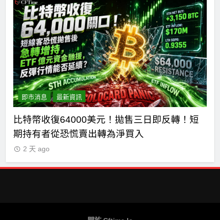
即市消息
最新資訊
期貨
比特幣收復64000美元！拋售三日即反轉！短
比
期持有者從恐慌賣出轉為淨買入
獨
2 天 ago