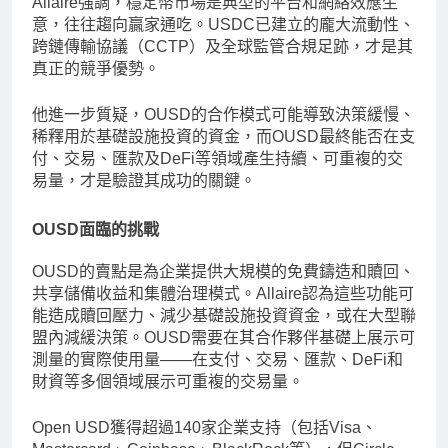
Allaire強調，穩定幣市場是典型的平台和網絡效應生
意，往往趨向贏家通吃。USDC已建立的龐大流動性、
跨鏈傳輸協議（CCTP）及全球監管合規足跡，才是其
真正的競爭優勢。
他進一步質疑，OUSD的合作模式可能導致決策緩慢、
稀釋用於基礎設施投資的資金，而OUSD最終能否在支
付、交易、匯款及DeFi等領域產生持續、可重複的交
易量，才是驗證其成功的關鍵。
OUSD面臨的挑戰
OUSD的賣點是為企業提供大規模的免費鑄造和贖回、
共享儲備收益和集體治理模式。Allaire認為這些功能可
能造成贖回壓力、減少基礎設施投資資金，或在大型聯
盟內減緩決策。OUSD需要在其合作夥伴基礎上展示可
測量的實際使用量——在支付、交易、匯款、DeFi和
財資等多個領域展示可重複的交易量。
Open USD獲得超過140家企業支持（包括Visa、