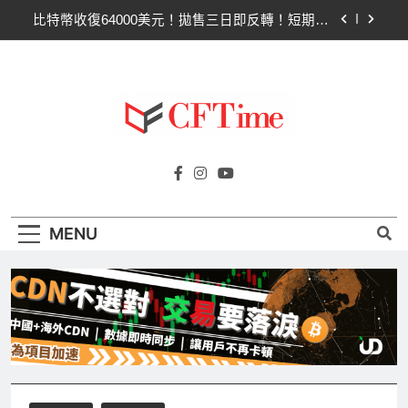
Skip
比特幣收復64000美元！拋售三日即反轉！短期持
to
有者從恐慌賣出轉為淨買入
content
比特幣ETF三日吸金6.26億美元！貝萊德IBIT獨佔
4.79億，華爾街重拾信心
CLARITY法案最後闖關！開發者免責與總統道德條
款成兩大障礙
以太幣區間壓縮！100日均線1,920成關鍵 期貨槓
Cftime.io
桿比率逼近0.65
CFTime與你一同探索有關
比特幣收復64000美元！拋售三日即反轉！短期持
AI（ChatGPT）、區塊鏈、NFT、加密貨
有者從恐慌賣出轉為淨買入
幣、元宇宙及金融科技FinTech等資訊。
比特幣ETF三日吸金6.26億美元！貝萊德IBIT獨佔
MENU
4.79億，華爾街重拾信心
CLARITY法案最後闖關！開發者免責與總統道德條
款成兩大障礙