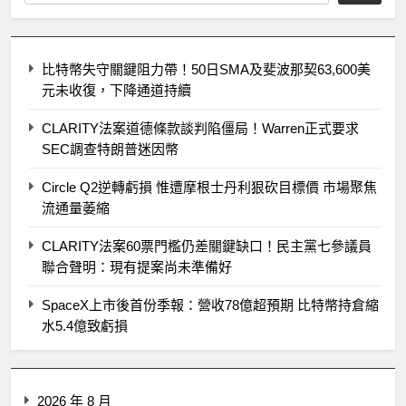
比特幣失守關鍵阻力帶！50日SMA及斐波那契63,600美
元未收復，下降通道持續
CLARITY法案道德條款談判陷僵局！Warren正式要求
SEC調查特朗普迷因幣
Circle Q2逆轉虧損 惟遭摩根士丹利狠砍目標價 市場聚焦
流通量萎縮
CLARITY法案60票門檻仍差關鍵缺口！民主黨七參議員
聯合聲明：現有提案尚未準備好
SpaceX上市後首份季報：營收78億超預期 比特幣持倉縮
水5.4億致虧損
2026 年 8 月