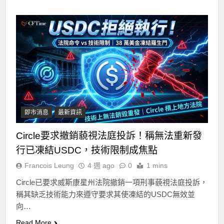
即市消息
最新資訊
Circle要求撤銷藐視法庭投訴！稱無法重新發
行已凍結USDC，技術限制成焦點
Francois Leung
4 週 ago
0
1 mins
Circle已要求威斯康星州法院撤銷一項刑事藐視法庭投訴，
稱其缺乏技術能力來遵守要求其使凍結的USDC無效並
向…
Read More