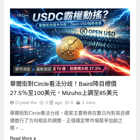
即市消息
最新資訊
華爾街對Circle看法分歧！Baird降目標價
27.5％至100美元，Mizuho上調至85美元
Crystal Hui
3 週 ago
0
1 mins
華爾街對Circle看法分歧，兩家主要券商在數日內對其目標
價進行了方向相反的調整，正值穩定幣市場競爭加劇之
際。…
Read More