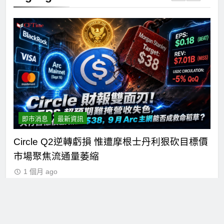
n正
即市消息
最新資訊
Circle Q2逆轉虧損 惟遭摩根士丹利狠砍目標價
C
市場聚焦流通量萎縮
七
1 個月 ago