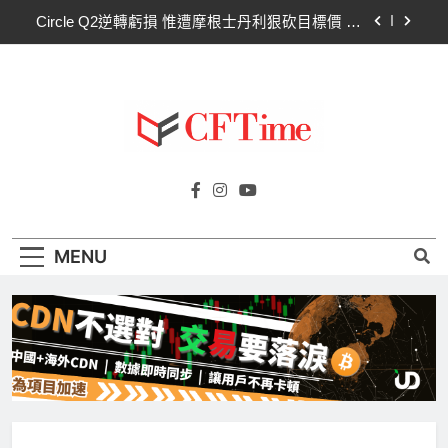
Skip
Circle Q2逆轉虧損 惟遭摩根士丹利狠砍目標價 市
to
場聚焦流通量萎縮
content
CLARITY法案60票門檻仍差關鍵缺口！民主黨七
參議員聯合聲明：現有提案尚未準備好
比特幣失守關鍵阻力帶！50日SMA及斐波那契
63,600美元未收復，下降通道持續
CLARITY法案道德條款談判陷僵局！Warren正式
Cftime.io
要求SEC調查特朗普迷因幣
CFTime與你一同探索有關
Circle Q2逆轉虧損 惟遭摩根士丹利狠砍目標價 市
AI（ChatGPT）、區塊鏈、NFT、加密貨
場聚焦流通量萎縮
幣、元宇宙及金融科技FinTech等資訊。
CLARITY法案60票門檻仍差關鍵缺口！民主黨七
MENU
參議員聯合聲明：現有提案尚未準備好