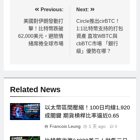
文
Previous:
Next:
章
美國對伊朗發動打
Circle推出cirBTC！
擊！比特幣跌破
1:1比特幣支持的打包
導
62,000美元，避險情
資產 直攻WBTC與
覽
緒席捲全球市場
cbBTC市場 「銀行
級」優勢在哪？
Related News
以太幣區間壓縮！100日均線1,920
成關鍵 期貨槓桿比率逼近0.65
Francois Leung
1 天 ago
0