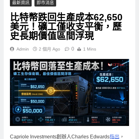
最新資訊
即市消息
比特幣跌回生產成本62,650
美元！礦工僅收支平衡，歷
史長期價值區間浮現
0
Admin
2 個月 Ago
1 Mins
Capriole Investments創辦人Charles Edwards
指出
，