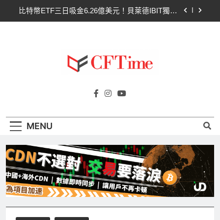
Skip
比特幣ETF三日吸金6.26億美元！貝萊德IBIT獨佔
to
4.79億，華爾街重拾信心
content
CLARITY法案最後闖關！開發者免責與總統道德條
款成兩大障礙
以太幣區間壓縮！100日均線1,920成關鍵 期貨槓
桿比率逼近0.65
比特幣收復64000美元！拋售三日即反轉！短期持
Cftime.io
有者從恐慌賣出轉為淨買入
CFTime與你一同探索有關
比特幣ETF三日吸金6.26億美元！貝萊德IBIT獨佔
AI（ChatGPT）、區塊鏈、NFT、加密貨
4.79億，華爾街重拾信心
幣、元宇宙及金融科技FinTech等資訊。
CLARITY法案最後闖關！開發者免責與總統道德條
MENU
款成兩大障礙