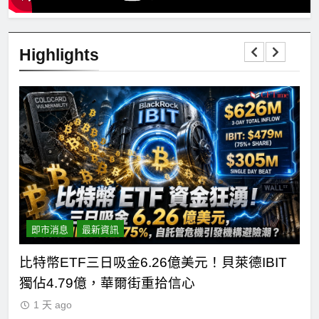
Highlights
即市消息
最新資訊
短
比特幣ETF三日吸金6.26億美元！貝萊德IBIT
C
獨佔4.79億，華爾街重拾信心
德
1 天 ago