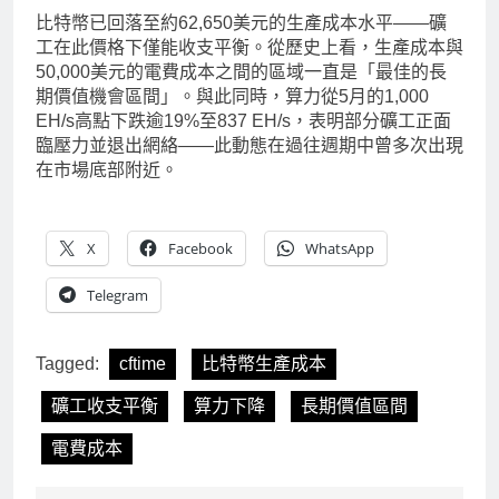
比特幣已回落至約62,650美元的生產成本水平——礦
工在此價格下僅能收支平衡。從歷史上看，生產成本與
50,000美元的電費成本之間的區域一直是「最佳的長
期價值機會區間」。與此同時，算力從5月的1,000
EH/s高點下跌逾19%至837 EH/s，表明部分礦工正面
臨壓力並退出網絡——此動態在過往週期中曾多次出現
在市場底部附近。
X
Facebook
WhatsApp
Telegram
Tagged:
cftime
比特幣生產成本
礦工收支平衡
算力下降
長期價值區間
電費成本