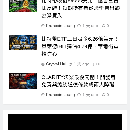
比特幣收復64000美元！拋售三日
即反轉！短期持有者從恐慌賣出轉
為淨買入
Francois Leung
1 天 ago
0
比特幣ETF三日吸金6.26億美元！
貝萊德IBIT獨佔4.79億，華爾街重
拾信心
Crystal Hui
1 天 ago
0
CLARITY法案最後闖關！開發者
免責與總統道德條款成兩大障礙
Francois Leung
1 天 ago
0