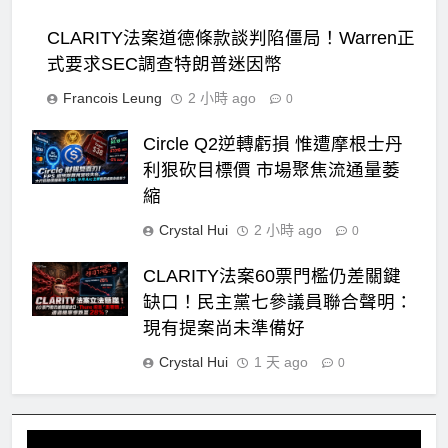
CLARITY法案道德條款談判陷僵局！Warren正
式要求SEC調查特朗普迷因幣
Francois Leung
2 小時 ago
0
Circle Q2逆轉虧損 惟遭摩根士丹
利狠砍目標價 市場聚焦流通量萎
縮
Crystal Hui
2 小時 ago
0
CLARITY法案60票門檻仍差關鍵
缺口！民主黨七參議員聯合聲明：
現有提案尚未準備好
Crystal Hui
1 天 ago
0