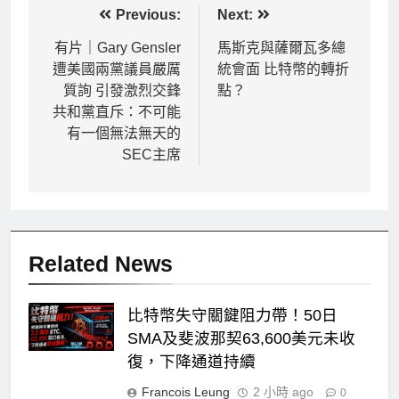
文
Previous:
Next:
章
有片｜Gary Gensler
馬斯克與薩爾瓦多總
遭美國兩黨議員嚴厲
統會面 比特幣的轉折
導
質詢 引發激烈交鋒
點？
覽
共和黨直斥：不可能
有一個無法無天的
SEC主席
Related News
比特幣失守關鍵阻力帶！50日
SMA及斐波那契63,600美元未收
復，下降通道持續
Francois Leung
2 小時 ago
0