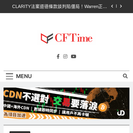
Skip
Circle Q2逆轉虧損 惟遭摩根士丹利狠砍目標價 市
to
場聚焦流通量萎縮
content
CLARITY法案60票門檻仍差關鍵缺口！民主黨七
參議員聯合聲明：現有提案尚未準備好
比特幣失守關鍵阻力帶！50日SMA及斐波那契
63,600美元未收復，下降通道持續
CLARITY法案道德條款談判陷僵局！Warren正式
Cftime.io
要求SEC調查特朗普迷因幣
CFTime與你一同探索有關
Circle Q2逆轉虧損 惟遭摩根士丹利狠砍目標價 市
AI（ChatGPT）、區塊鏈、NFT、加密貨
場聚焦流通量萎縮
幣、元宇宙及金融科技FinTech等資訊。
CLARITY法案60票門檻仍差關鍵缺口！民主黨七
MENU
參議員聯合聲明：現有提案尚未準備好