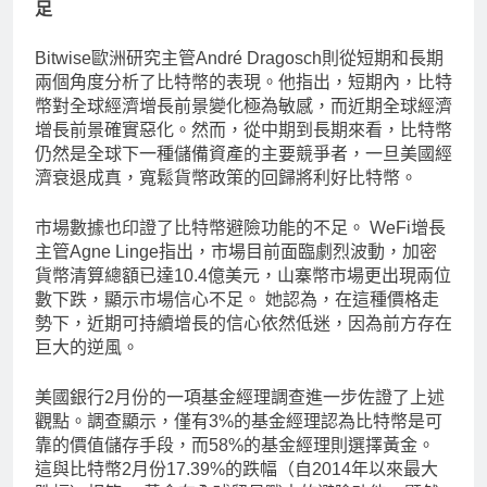
足
Bitwise歐洲研究主管André Dragosch則從短期和長期
兩個角度分析了比特幣的表現。他指出，短期內，比特
幣對全球經濟增長前景變化極為敏感，而近期全球經濟
增長前景確實惡化。然而，從中期到長期來看，比特幣
仍然是全球下一種儲備資產的主要競爭者，一旦美國經
濟衰退成真，寬鬆貨幣政策的回歸將利好比特幣。
市場數據也印證了比特幣避險功能的不足。 WeFi增長
主管Agne Linge指出，市場目前面臨劇烈波動，加密
貨幣清算總額已達10.4億美元，山寨幣市場更出現兩位
數下跌，顯示市場信心不足。 她認為，在這種價格走
勢下，近期可持續增長的信心依然低迷，因為前方存在
巨大的逆風。
美國銀行2月份的一項基金經理調查進一步佐證了上述
觀點。調查顯示，僅有3%的基金經理認為比特幣是可
靠的價值儲存手段，而58%的基金經理則選擇黃金。
這與比特幣2月份17.39%的跌幅（自2014年以來最大