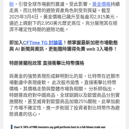
稅
，引發全球市場劇烈震盪。受此影響，
黃金價格
持續
走高，而比特幣的避險資產角色則受到質疑。截至
2025年3月4日，黃金價格已飆升至每盎司2,915美元，
逼近上週創下的2,950美元歷史高位，充分展現其在經
濟不確定性時期的避險功能。
即加入
CFTime TG 討論區
！想掌握最新加密市場動態
與 AI 新聞與資訊，更能隨時獲得免費 web 3入場券！
特朗普關稅政策 直接衝擊比特幣價格
與黃金的強勢表現形成鮮明對比的是，比特幣在近期市
場動盪中表現疲軟。 此次股市拋售，直接衝擊比特幣
價格，其價格走勢與整體市場負相關。 分析師指出，
特朗普政府對中國商品、全球鋁鋼以及歐盟商品分別實
施關稅，甚至威脅對歐盟商品加徵25%關稅，此舉加劇
了市場不確定性，進一步削弱了投資者對比特幣作為避
險資產的信心。