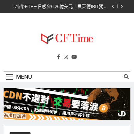
Skip
比特幣ETF三日吸金6.26億美元！貝萊德IBIT獨佔
to
4.79億，華爾街重拾信心
content
CLARITY法案最後闖關！開發者免責與總統道德條
款成兩大障礙
以太幣區間壓縮！100日均線1,920成關鍵 期貨槓
桿比率逼近0.65
比特幣收復64000美元！拋售三日即反轉！短期持
Cftime.io
有者從恐慌賣出轉為淨買入
CFTime與你一同探索有關
比特幣ETF三日吸金6.26億美元！貝萊德IBIT獨佔
AI（ChatGPT）、區塊鏈、NFT、加密貨
4.79億，華爾街重拾信心
幣、元宇宙及金融科技FinTech等資訊。
CLARITY法案最後闖關！開發者免責與總統道德條
MENU
款成兩大障礙