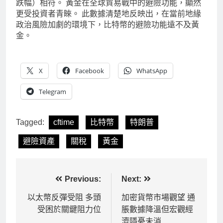
跌幅）相符。 黃金在全球貿易戰中的避險功能，顯然
更受投資者青睞。 此數據清楚地反映出，在當前地緣
政治風險加劇的環境下，比特幣的避險功能遠不及黃
金。
X
Facebook
WhatsApp
Telegram
Tagged:
cftime
比特幣
特朗普
避險資產
關稅
黃金
文
Previous:
Next:
章
以太幣反彈受阻 多頭
加密貨幣市場觀望 通
受困於關鍵阻力位
脹數據降溫但宏觀經
導
濟隱憂未消