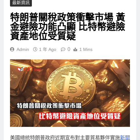
最新資訊
特朗普關稅政策衝擊市場 黃
金避險功能凸顯 比特幣避險
資產地位受質疑
0
Admin
1 年 Ago
1 Mins
美國總統特朗普政府近期宣布對主要貿易夥伴實施
新關