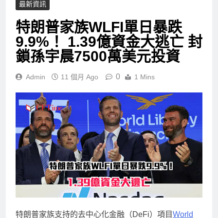
最新資訊
特朗普家族WLFI單日暴跌
9.9%！ 1.39億資金大逃亡 封
鎖孫宇晨7500萬美元投資
0
Admin
11 個月 Ago
1 Mins
特朗普家族支持的去中心化金融（DeFi）項目
World