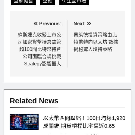
巨鯨拋售
空頭
衍生品市場
文
Previous:
Next:
章
納斯達克收緊上市公
貝萊德投資策略由比
司加密貨幣持倉監管
特幣轉向以太坊 數據
導
超100間比特幣持倉
揭秘驚人增持策略
覽
公司面臨合規挑戰
Strategy影響最大
Related News
以太幣區間壓縮！100日均線1,920
成關鍵 期貨槓桿比率逼近0.65