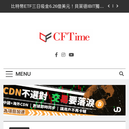
Skip
比特幣ETF三日吸金6.26億美元！貝萊德IBIT獨佔
to
4.79億，華爾街重拾信心
content
CLARITY法案最後闖關！開發者免責與總統道德條
款成兩大障礙
以太幣區間壓縮！100日均線1,920成關鍵 期貨槓
桿比率逼近0.65
比特幣收復64000美元！拋售三日即反轉！短期持
Cftime.io
有者從恐慌賣出轉為淨買入
CFTime與你一同探索有關
比特幣ETF三日吸金6.26億美元！貝萊德IBIT獨佔
AI（ChatGPT）、區塊鏈、NFT、加密貨
4.79億，華爾街重拾信心
幣、元宇宙及金融科技FinTech等資訊。
CLARITY法案最後闖關！開發者免責與總統道德條
MENU
款成兩大障礙