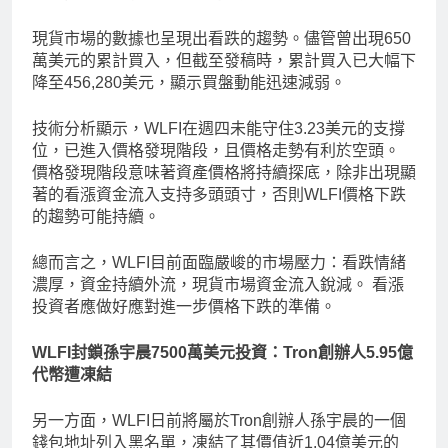
現貨市場的數據也呈現出看跌的趨勢。儘管曾出現650
萬美元的累計買入，但截至發稿時，累計買入已大幅下
降至456,280美元，顯示買盤動能迅速減弱。
技術分析顯示，WLFI在週四未能守住3.23美元的支撐
位，已進入價格發現階段，且價格走勢有利於空頭。
價格發現階段意味著資產價格將持續探底，除非出現顯
著的看漲資金流入支持多頭頭寸，否則WLFI價格下跌
的趨勢可能持續。
總而言之，WLFI目前面臨嚴峻的市場壓力：看跌情緒
濃厚，資金持續外流，現貨市場資金流入銳減。 看漲
投資者應做好應對進一步價格下跌的準備。
WLFI封鎖孫宇晨7500萬美元投資：Tron創辦人5.95億
代幣遭凍結
另一方面，WLFI日前將屬於Tron創辦人孫宇晨的一個
錢包地址列入黑名單，凍結了其價值近1.04億美元的