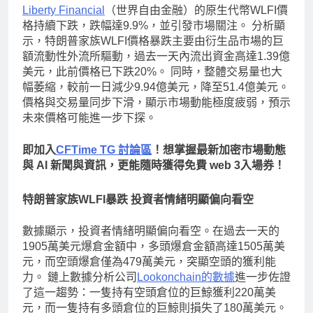
Liberty Financial
（世界自由金融）的原生代幣WLFI價
格持續下跌，跌幅達9.9%，並引發市場關注。 分析顯
示，特朗普家族WLFI價格暴跌主要由衍生品市場的巨
額流動性外流所驅動，過去一天內流出資金高達1.39億
美元，此前價格已下跌20%。 同時，整體交易量也大
幅萎縮，較前一日減少9.94億美元，降至51.4億美元。
價格與交易量同步下滑，顯示市場動能極度疲弱，預示
未來價格可能進一步下探。
即加入
CFTime TG 討論區
！想掌握最新加密市場動態
與 AI 新聞與資訊，更能隨時獲得免費 web 3入場券！
特朗普家族WLFI暴跌 投資者情緒明顯偏向看空
數據顯示，投資者情緒明顯偏向看空。在過去一天的
1905萬美元爆倉金額中，多頭爆倉金額高達1505萬美
元，而空頭爆倉僅為479萬美元，突顯空頭的獲利能
力。 鏈上數據分析公司
Lookonchain的數據
進一步佐證
了這一趨勢：一隻持有空頭倉位的巨鯨獲利220萬美
元，而一隻持有多頭倉位的巨鯨則損失了180萬美元。