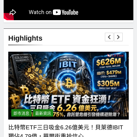
Highlights
即市消息
最新資訊
短
比特幣ETF三日吸金6.26億美元！貝萊德IBIT
C
獨佔4.79億，華爾街重拾信心
德