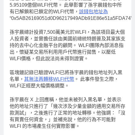
5.95109億個WLFI代幣。 此舉影響了孫宇晨錢包中所
有已解鎖和已鎖定的WLFI代幣，
該錢包地址為
“0x5AB26169051d0D96217949ADb91E86e51a5FDA74”
孫宇晨總計投資7,500萬美元於WLFI，為該項目最大個
人投資者，並曾擔任該由美國前總統特朗普及其家族支
持的去中心化金融平台的顧問。 WLFI團隊內部消息指
出，懷疑某交易所利用用戶代幣進行拋售，以壓低
WLFI價格，但此說法尚未得到證實。
區塊鏈記錄已驗證WLFI已將孫宇晨的錢包地址列入黑
名單，
其無法再轉移WLFI代幣
。 此事件發生之際，
WLFI正經歷大幅價格調整。
孫宇晨在 X 上回應稱，他並未被列入黑名單，並表示
他的地址只進行了「幾次涉及少量金額的通用交易所存
款測試」，之後進行了正常的地址轉移。他強調：「沒
有買賣任何資金，」並補充說，他的行為不可能對
WLFI 的市場產生任何實際影響。