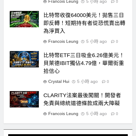
Francois Leung
5 小時 ago
0
比特幣收復64000美元！拋售三日
即反轉！短期持有者從恐慌賣出轉
為淨買入
Francois Leung
5 小時 ago
0
比特幣ETF三日吸金6.26億美元！
貝萊德IBIT獨佔4.79億，華爾街重
拾信心
Crystal Hui
5 小時 ago
0
CLARITY法案最後闖關！開發者
免責與總統道德條款成兩大障礙
Francois Leung
5 小時 ago
0