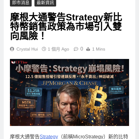
即市消息
最新資訊
摩根大通警告Strategy新比
特幣銷售政策為市場引入雙
向風險！
0
Crystal Hui
1 個月 Ago
1 Mins
摩根大通警告
Strategy
（前稱MicroStrategy）新的比特