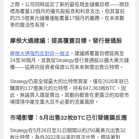
之際。公司同時設定了新的最低現金儲備目標——現目
標為覆蓋12個月的優先股股息和利息支出，但其當前
的25.5億美元儲備僅能覆蓋17個月的義務，在未來數
季的靈活性有限。
摩根大通建議：提高覆蓋目標，發行普通股
摩根大通強烈反對這一做法
，建議將覆蓋目標提高至
24至36個月，並敦促Strategy發行普通股以擴大美元儲
備——這將向投資者保證公司未來無需出售比特幣。
Strategy仍是全球最大的比特幣買家，僅在2026年就已
購買約137億美元的比特幣，持有847,363枚BTC。因
此，無論買入還是賣出，其動向都會在更廣泛的加密市
場環境中產生重大且不必要的流量風險。
市場影響：5月出售32枚BTC已引發連鎖反應
Strategy在5月26日至31日期間以約250萬美元出售32
枚比特幣，為自2022年以來的首次出售，標誌著對