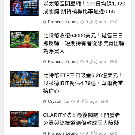
以太幣區間壓縮！100日均線1,920
成關鍵 期貨槓桿比率逼近0.65
Francois Leung
9 小時 ago
0
比特幣收復64000美元！拋售三日
即反轉！短期持有者從恐慌賣出轉
為淨買入
Francois Leung
9 小時 ago
0
比特幣ETF三日吸金6.26億美元！
貝萊德IBIT獨佔4.79億，華爾街重
拾信心
Crystal Hui
9 小時 ago
0
CLARITY法案最後闖關！開發者
免責與總統道德條款成兩大障礙
Francois Leung
9 小時 ago
0