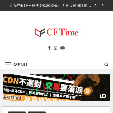
Skip
比特幣ETF三日吸金6.26億美元！貝萊德IBIT獨佔
to
4.79億，華爾街重拾信心
content
CLARITY法案最後闖關！開發者免責與總統道德條
款成兩大障礙
以太幣區間壓縮！100日均線1,920成關鍵 期貨槓
桿比率逼近0.65
比特幣收復64000美元！拋售三日即反轉！短期持
Cftime.io
有者從恐慌賣出轉為淨買入
CFTime與你一同探索有關
比特幣ETF三日吸金6.26億美元！貝萊德IBIT獨佔
AI（ChatGPT）、區塊鏈、NFT、加密貨
4.79億，華爾街重拾信心
幣、元宇宙及金融科技FinTech等資訊。
CLARITY法案最後闖關！開發者免責與總統道德條
MENU
款成兩大障礙