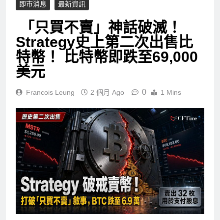
即市消息
最新資訊
「只買不賣」神話破滅！
Strategy史上第二次出售比
特幣！ 比特幣即跌至69,000
美元
0
Francois Leung
2 個月 Ago
1 Mins