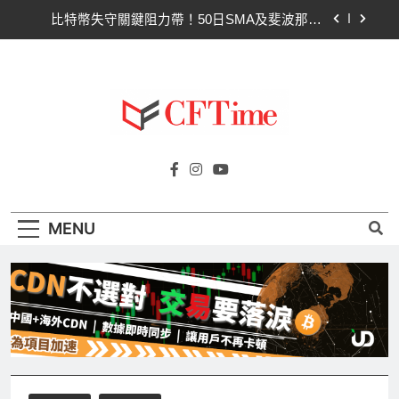
Skip
比特幣失守關鍵阻力帶！50日SMA及斐波那契
to
63,600美元未收復，下降通道持續
content
CLARITY法案道德條款談判陷僵局！Warren正式
要求SEC調查特朗普迷因幣
Circle Q2逆轉虧損 惟遭摩根士丹利狠砍目標價 市
場聚焦流通量萎縮
CLARITY法案60票門檻仍差關鍵缺口！民主黨七
Cftime.io
參議員聯合聲明：現有提案尚未準備好
CFTime與你一同探索有關
比特幣失守關鍵阻力帶！50日SMA及斐波那契
AI（ChatGPT）、區塊鏈、NFT、加密貨
63,600美元未收復，下降通道持續
幣、元宇宙及金融科技FinTech等資訊。
CLARITY法案道德條款談判陷僵局！Warren正式
MENU
要求SEC調查特朗普迷因幣
Circle Q2逆轉虧損 惟遭摩根士丹利狠砍目標價 市
場聚焦流通量萎縮
CLARITY法案60票門檻仍差關鍵缺口！民主黨七
參議員聯合聲明：現有提案尚未準備好