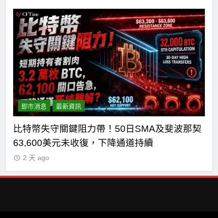
即市消息
最新資訊
主黨
比特幣失守關鍵阻力帶！50日SMA及斐波那契
C
63,600美元未收復，下降通道持續
式
2 天 ago