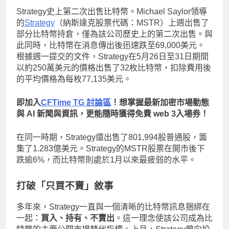
Strategy史上第二次出售比特幣。Michael Saylor領導
的
Strategy
（納斯達克股票代碼：MSTR）上週出售了
部分比特幣持倉，僅為該公司歷史上的第二次出售。與
此同時，比特幣在消息傳出後迅速跌至69,000美元。
根據週一提交的文件，Strategy在5月26日至31日期間
以約250萬美元的價格出售了32枚比特幣，扣除費用後
的平均價格為每枚77,135美元。
即加入
CFTime TG 討論區
！想掌握最新加密市場動態
與 AI 新聞與資訊，更能隨時獲得免費 web 3入場券！
在同一時期，Strategy還出售了801,994股普通股，籌
集了1.283億美元。Strategy的MSTR股票在開市後下
跌逾6%，而比特幣則處於1月以來最疲弱的水平。
打破「只買不賣」敘事
多年來，Strategy一直與一個清晰的比特幣訊息捆綁在
一起：
買入、持有、不賣出
。這一理念使該公司成為比