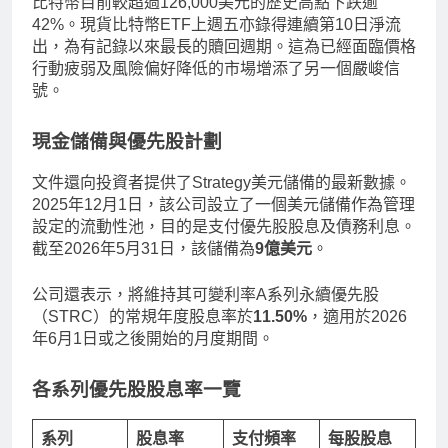
比特幣目前較超過126,000美元的歷史高點下跌逾
42%。現貨比特幣ETF上週五亦錄得連續第10日淨流
出，為有記錄以來最長的贖回週期。這為已經面臨價格
行動疲弱及風險偏好降低的市場增添了另一個嚴峻信
號。
現金儲備與優先股計劃
文件還向投資者提供了Strategy美元儲備的最新數據。
2025年12月1日，該公司設立了一個美元儲備作為管理
設定的流動性池，目的是支付優先股股息及債務利息。
截至2026年5月31日，該儲備為
9億美元
。
公司還表示，將維持其可變利率A系列永續優先股
（STRC）的常規年度股息率於
11.50%
，適用於2026
年6月1日或之後開始的月度期間。
各系列優先股股息率一覽
系列
股息率
支付頻率
每股股息