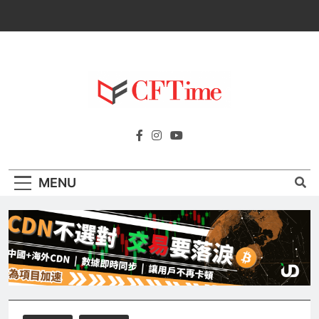
Skip
to
content
Cftime.io
CFTime與你一同探索有關
AI（ChatGPT）、區塊鏈、NFT、加密貨
幣、元宇宙及金融科技FinTech等資訊。
MENU