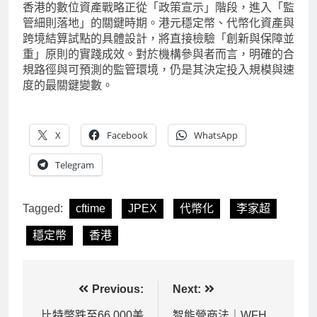
香港的數位資產戰略正從「政策宣示」階段，進入「監
管細則落地」的關鍵時期。港元穩定幣、代幣化資產與
跨境結算試點的具體設計，將直接檢驗「創新與保障並
重」原則的實踐成效。對於機構參與者而言，明確的合
規路徑與可預測的監管環境，仍是其決定投入規模與速
度的最關鍵變數。
X
Facebook
WhatsApp
Telegram
Tagged:
cftime
JPEX
代幣化
李家超
穩定幣
香港
文
Previous:
Next:
比特幣跌至66,000美
智能營商法｜WFH