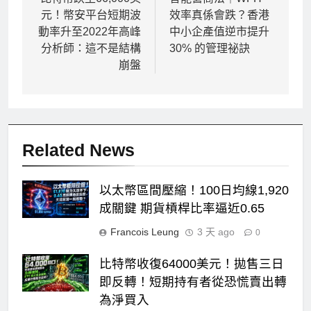
章
元！幣安平台短期波
效率真係會跌？香港
導
動率升至2022年高峰
中小企產值逆市提升
覽
分析師：這不是結構
30% 的管理祕訣
崩盤
Related News
以太幣區間壓縮！100日均線1,920
成關鍵 期貨槓桿比率逼近0.65
Francois Leung
3 天 ago
0
比特幣收復64000美元！拋售三日
即反轉！短期持有者從恐慌賣出轉
為淨買入