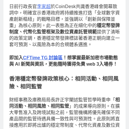
日前行政長官
李家超
於CoinDesk共識香港峰會開幕致
詞中，明確宣示香港政府將持續推進打造「全球數字資
產創新樞紐」的戰略目標，並強調以「創新與保障並
重」為核心原則。此一表態為正在細化中的
穩定幣發牌
制度、代幣化監管框架及數位資產託管規範
提供了清晰
的政策定調，香港穩定幣發牌標誌著香港正朝向建立一
套可預測、以風險為本的合規體系邁進。
即加入
CFTime TG 討論區
！想掌握最新加密市場動態
與 AI 新聞與資訊，更能隨時獲得免費 web 3入場券！
香港穩定幣發牌
政策核心：相同活動、相同風
險、相同監管
財經事務及庫務局局長許正宇闡述監管哲學時重申「
相
同活動、相同風險、相同監管
」的成果導向原則。在擴
大零售准入及跨境試點之前，監管機構將優先確保不同
產品間的監管待遇具備一致性與可預測性。此原則將直
接應用於即將出爐的穩定幣制度、代幣化資產及數位資