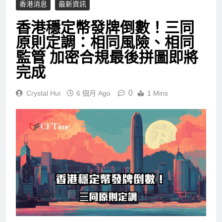
香港消息
最新資訊
香港穩定幣發牌倒數！三同
原則定調：相同風險、相同
監管 加密合規最後拼圖即將
完成
0
Crystal Hui
6 個月 Ago
1 Mins