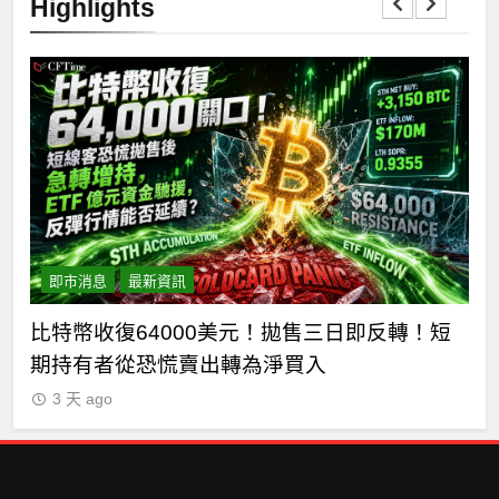
Highlights
即市消息
最新資訊
元！拋售三日即反轉！短
比特幣ETF三日吸金6.26億美
為淨買入
獨佔4.79億，華爾街重拾信心
3 天 ago