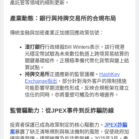
產託管等領域的細則更新。
產業動態：銀行與持牌交易所的合規布局
傳統金融與加密產業正加速回應政策信號：
渣打銀行
行政總裁Bill Winters表示，該行視港
元穩定幣試驗為未來數位軌道上跨境貿易結算的
關鍵基礎組件，正積極準備代幣化貨幣與鏈上結
算試點。
持牌交易所
正適應新的監管護欄。
HashKey
Exchange指出
，部分針對海外客戶的限制措施
可能影響早期流動性形成，反映合規框架在建立
信任的同時，亦將重塑可觸及的市場邊界。
監管驅動力：從JPEX事件到反詐騙防線
投資者保護已成為政策制定的核心驅動力。
JPEX詐騙
案
暴露了缺乏清晰規則與執法機制的風險，促使政府加
速完善發牌、透明披露及反詐欺架構。2025年3月，香