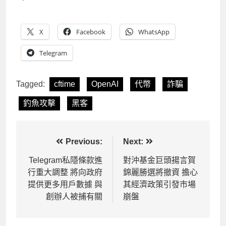
X
Facebook
WhatsApp
Telegram
Tagged:
cftime
OpenAI
代幣
詐騙
釣魚攻擊
黑客
文
Previous:
Next:
章
Telegram私隱條款進
對沖基金巨頭揚言賀
行重大調整 將向政府
錦麗勝選將撤資 擔心
導
提供更多用戶數據 與
其經濟政策引發市場
覽
創辦人被捕有關
崩盤