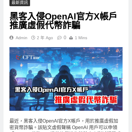
最新資訊
黑客入侵OpenAI官方X帳戶
推廣虛假代幣詐騙
0
Admin
2 年 Ago
1 Mins
最近，黑客入侵OpenAI官方X帳戶，用於推廣虛假加
密貨幣詐騙。該貼文虛假聲稱 OpenAI 用戶可以申領