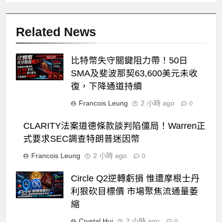
Related News
比特幣失守關鍵阻力帶！50日
SMA及斐波那契63,600美元未收
復，下降通道持續
Francois Leung
2 小時 ago
0
CLARITY法案道德條款談判陷僵局！Warren正
式要求SEC調查特朗普迷因幣
Francois Leung
2 小時 ago
0
Circle Q2逆轉虧損 惟遭摩根士丹
利狠砍目標價 市場聚焦流通量萎
縮
Crystal Hui
2 小時 ago
0