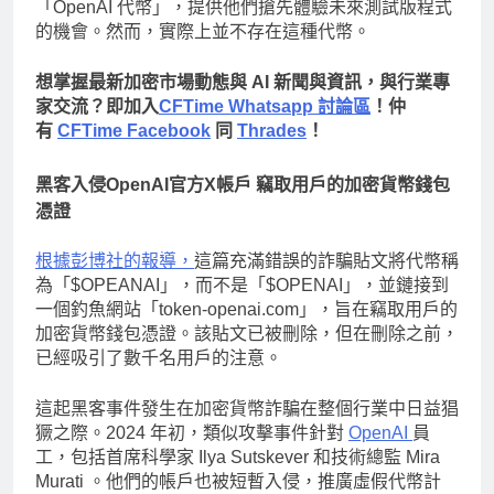
「OpenAI 代幣」，提供他們搶先體驗未來測試版程式
的機會。然而，實際上並不存在這種代幣。
想掌握最新加密市場動態與 AI 新聞與資訊，與行業專
家交流？即加入
CFTime Whatsapp 討論區
！仲
有
CFTime Facebook
同
Thrades
！
黑客入侵OpenAI官方X帳戶 竊取用戶的加密貨幣錢包
憑證
根據彭博社的報導，
這篇充滿錯誤的詐騙貼文將代幣稱
為「$OPEANAI」，而不是「$OPENAI」，並鏈接到
一個釣魚網站「token-openai.com」，旨在竊取用戶的
加密貨幣錢包憑證。該貼文已被刪除，但在刪除之前，
已經吸引了數千名用戶的注意。
這起黑客事件發生在加密貨幣詐騙在整個行業中日益猖
獗之際。2024 年初，類似攻擊事件針對
OpenAI
員
工，包括首席科學家 Ilya Sutskever 和技術總監 Mira
Murati 。他們的帳戶也被短暫入侵，推廣虛假代幣計