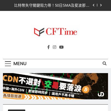
Skip
比特幣失守關鍵阻力帶！50日SMA及斐波那契
to
63,600美元未收復，下降通道持續
content
CLARITY法案道德條款談判陷僵局！Warren正式
要求SEC調查特朗普迷因幣
Circle Q2逆轉虧損 惟遭摩根士丹利狠砍目標價 市
場聚焦流通量萎縮
CLARITY法案60票門檻仍差關鍵缺口！民主黨七
Cftime.io
參議員聯合聲明：現有提案尚未準備好
CFTime與你一同探索有關
比特幣失守關鍵阻力帶！50日SMA及斐波那契
AI（ChatGPT）、區塊鏈、NFT、加密貨
63,600美元未收復，下降通道持續
幣、元宇宙及金融科技FinTech等資訊。
CLARITY法案道德條款談判陷僵局！Warren正式
MENU
要求SEC調查特朗普迷因幣
Circle Q2逆轉虧損 惟遭摩根士丹利狠砍目標價 市
場聚焦流通量萎縮
CLARITY法案60票門檻仍差關鍵缺口！民主黨七
參議員聯合聲明：現有提案尚未準備好