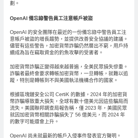
劃。
OpenAI 備忘錄警告員工注意帳戶被盜
OpenAI 的安全團隊在最近的一份備忘錄中警告員工注
意帳戶被盜的增長趨勢，並提供改善安全協議的建議。
儘管有這些警告，加密貨幣詐騙仍然層出不窮，用戶持
續成為旨在竊取資金的釣魚攻擊的受害者。
加密貨幣詐騙正變得越來越普遍，全美民眾損失慘重。
詐騙者最終會要求轉帳加密貨幣，一旦轉帳，就難以追
蹤，特別是轉帳到不與美國執法機構合作的國家。
根據區塊鏈安全公司 CertiK 的數據，2024 年的加密貨
幣詐騙導致重大損失，全球有數十億美元因這些騙局而
流失。美國聯邦調查局報告稱，僅 2023 年，美國民眾
就因加密貨幣相關詐騙損失了 56 億美元，而 2024 年
的數字可能還會上升。
OpenAI 尚未就最新的帳戶入侵事件發表官方聲明。