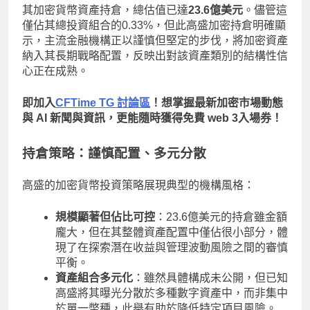
其加密貨幣資產持倉，總估值已達
23.6億美元
。儘管這
僅佔其總投資組合的0.33%，但此高盛加密持倉明確顯
示，主流金融機構正以謹慎但堅定的步伐，將加密資產
納入其長期戰略配置，反映出對該資產類別的結構性信
心正在成熟。
即加入
CFTime TG 討論區
！想掌握最新加密市場動態
與 AI 新聞與資訊，更能隨時獲得免費 web 3入場券！
持倉策略：謹慎配置、多元分散
高盛的加密貨幣投資策略展現典型的機構風格：
規模顯著但佔比可控
：23.6億美元的持倉雖金額
龐大，但在其整體資產配置中僅佔很小部分，體
現了在探索潛在收益與管理波動風險之間的審慎
平衡。
資產組合多元化
：雖然具體構成未公開，但已知
高盛將其曝光分散於多種數字資產中，而非集中
於單一幣種，此舉有助於降低特定項目風險。