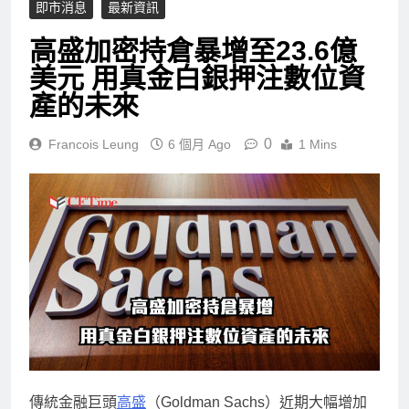
即市消息
最新資訊
高盛加密持倉暴增至23.6億
美元 用真金白銀押注數位資
產的未來
0
Francois Leung
6 個月 Ago
1 Mins
傳統金融巨頭
高盛
（Goldman Sachs）近期大幅增加