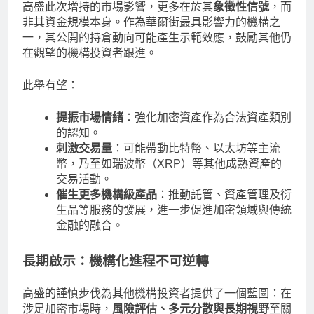
高盛此次增持的市場影響，更多在於其
象徵性信號
，而
非其資金規模本身。作為華爾街最具影響力的機構之
一，其公開的持倉動向可能產生示範效應，鼓勵其他仍
在觀望的機構投資者跟進。
此舉有望：
提振市場情緒
：強化加密資產作為合法資產類別
的認知。
刺激交易量
：可能帶動比特幣、以太坊等主流
幣，乃至如瑞波幣（XRP）等其他成熟資產的
交易活動。
催生更多機構級產品
：推動託管、資產管理及衍
生品等服務的發展，進一步促進加密領域與傳統
金融的融合。
長期啟示：機構化進程不可逆轉
高盛的謹慎步伐為其他機構投資者提供了一個藍圖：在
涉足加密市場時，
風險評估、多元分散與長期視野
至關