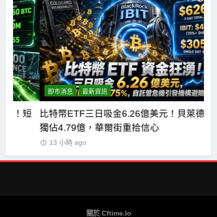
即市消息
最新資訊
短
比特幣ETF三日吸金6.26億美元！貝萊德IBIT
C
獨佔4.79億，華爾街重拾信心
德
13 小時 ago
關於 Cftime.io