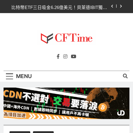
Skip
比特幣ETF三日吸金6.26億美元！貝萊德IBIT獨佔
to
4.79億，華爾街重拾信心
content
CLARITY法案最後闖關！開發者免責與總統道德條
款成兩大障礙
以太幣區間壓縮！100日均線1,920成關鍵 期貨槓
桿比率逼近0.65
比特幣收復64000美元！拋售三日即反轉！短期持
Cftime.io
有者從恐慌賣出轉為淨買入
CFTime與你一同探索有關
比特幣ETF三日吸金6.26億美元！貝萊德IBIT獨佔
AI（ChatGPT）、區塊鏈、NFT、加密貨
4.79億，華爾街重拾信心
幣、元宇宙及金融科技FinTech等資訊。
CLARITY法案最後闖關！開發者免責與總統道德條
MENU
款成兩大障礙