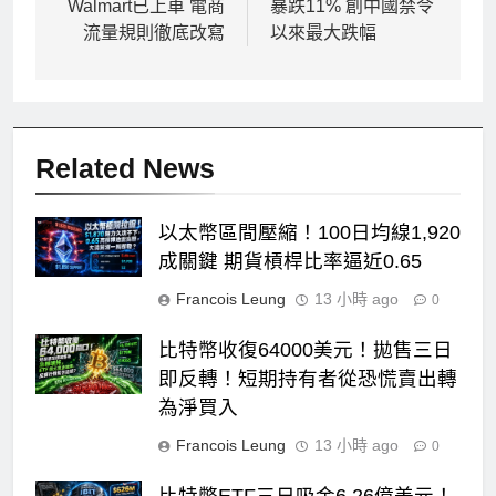
Walmart已上車 電商
暴跌11% 創中國禁令
覽
流量規則徹底改寫
以來最大跌幅
Related News
以太幣區間壓縮！100日均線1,920
成關鍵 期貨槓桿比率逼近0.65
Francois Leung
13 小時 ago
0
比特幣收復64000美元！拋售三日
即反轉！短期持有者從恐慌賣出轉
為淨買入
Francois Leung
13 小時 ago
0