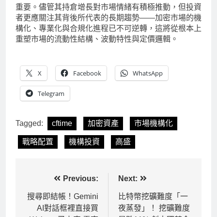
重要。儘管其持倉增長對市場情緒有積極推動，但投資
者更應關注其背後所代表的長期趨勢——加密市場的機
構化、專業化與合規化進程已不可逆轉，這將從根本上
重塑市場的流動性結構、波動特性與定價邏輯。
X
Facebook
WhatsApp
Telegram
Tagged:
cftime
加密資產
市場機構化
戰略配置
機構投資
高盛
文
Previous:
Next:
章
搜尋即結帳！Gemini
比特幣挖礦難度「一
AI對話框裡直接買
夜蒸發」！ 挖礦難度
導