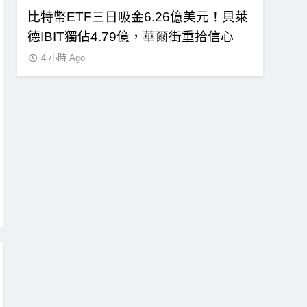
6億美元！貝萊
CLARITY法案最後闖關！開發者免責與
爾街重拾信心
總統道德條款成兩大障礙
4 小時 Ago