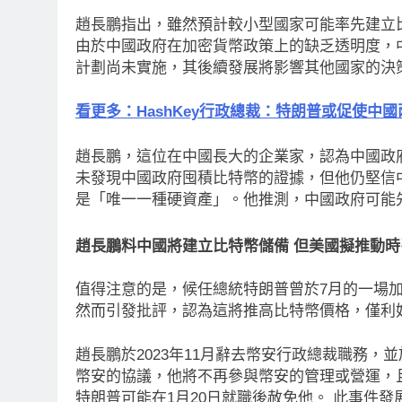
趙長鵬指出，雖然預計較小型國家可能率先建立
由於中國政府在加密貨幣政策上的缺乏透明度，
計劃尚未實施，其後續發展將影響其他國家的決
看更多：HashKey行政總裁：特朗普或促使中
趙長鵬，這位在中國長大的企業家，認為中國政
未發現中國政府囤積比特幣的證據，但他仍堅信
是「唯一一種硬資產」。他推測，中國政府可能
趙長鵬料中國將建立比特幣儲備 但美國擬推動時
值得注意的是，候任總統特朗普曾於7月的一場
然而引發批評，認為這將推高比特幣價格，僅利
趙長鵬於2023年11月辭去幣安行政總裁職務
幣安的協議，他將不再參與幣安的管理或營運，
即市消息
最新資訊
即市消息
特朗普可能在1月20日就職後赦免他。 此事件