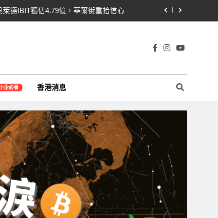
關！開發者免責與總統道德條款成兩大障礙
線1,920成關鍵 期貨槓桿比率逼近0.65
即反轉！短期持有者從恐慌賣出轉為淨買入
宇宙及金融科技FinTech等資訊。
貝萊德IBIT獨佔4.79億，華爾街重拾信心
香港消息
小企必看
關！開發者免責與總統道德條款成兩大障礙