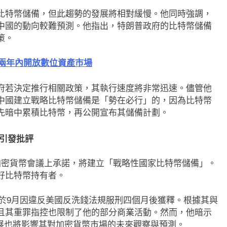
比特幣儲備，但此趨勢的發展將相對緩慢。他同時強調，
中國的動向較難預測。他指出，特朗普政府的比特幣儲備
策。
國兩年內開放數位資產市場
府若決定推行相關政策，其執行速度將非常迅速。儘管他
中國建立戰略比特幣儲備是「勢在必行」的，因為比特幣
先暗中累積比特幣，再公開宣布其儲備計劃。
引發批評
加密貨幣會議上承諾，將建立「戰略性國家比特幣儲備」。
好比特幣持有者。
，並於9月因違反美國反洗錢法規服刑四個月後獲釋。根據其與
且其重罪指控也限制了他的部分商業活動。然而，他暗示
最新資訊
即市消息
最新資訊
發展也將影響其對加密貨幣市場的未來觀察與預測。