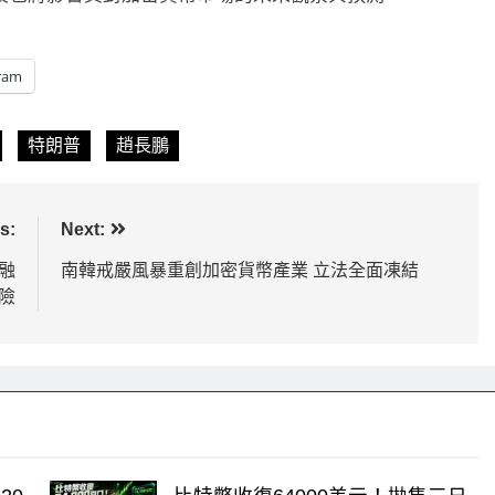
64000美元！拋售三日即反
比特幣ETF三日吸金6.2
持有者從恐慌賣出轉為淨買入
德IBIT獨佔4.79億，華
ram
4 小時 Ago
特朗普
趙長鵬
s:
Next:
融
南韓戒嚴風暴重創加密貨幣產業 立法全面凍結
險