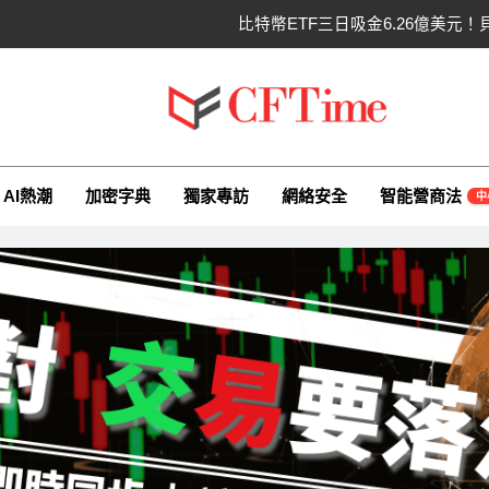
CLARITY法案最後闖
以太幣區間壓縮！100日均
比特幣收復64000美元！拋售三日
ime.io
e與你一同探索有關AI（ChatGPT）、區塊鏈、NFT、加密貨幣、元
比特幣ETF三日吸金6.26億美元！
AI熱潮
加密字典
獨家專訪
網絡安全
智能營商法
中
CLARITY法案最後闖