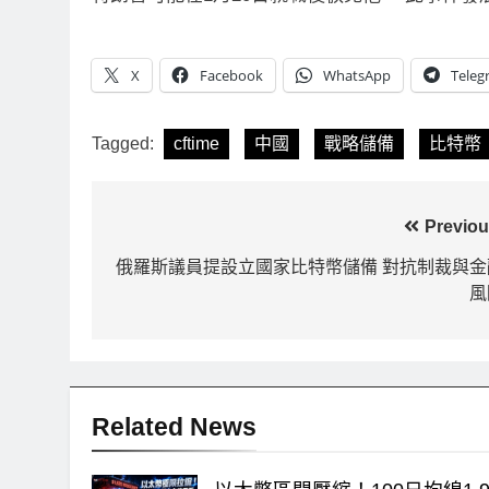
責與
以太幣區間壓縮！100日均線1,920成關
比特幣收復
鍵 期貨槓桿比率逼近0.65
轉！短期
X
Facebook
WhatsApp
Teleg
4 小時 Ago
4 小時 Ago
Tagged:
cftime
中國
戰略儲備
比特幣
文
Previou
章
俄羅斯議員提設立國家比特幣儲備 對抗制裁與金
風
導
覽
Related News