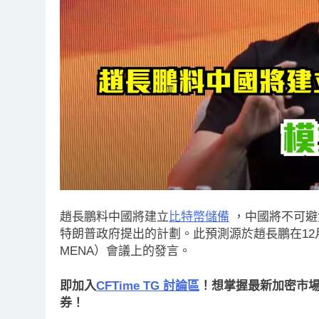
趙長鵬料中國將建立
比特幣儲備
，中國將不可避
特朗普政府提出的計劃。此預測源於趙長鵬在12月9
MENA）會議上的發言。
即加入
CFTime TG 討論區
！想掌握最新加密市場動
券！