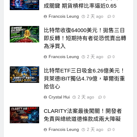
成關鍵 期貨槓桿比率逼近0.65
Francois Leung
2 天 ago
0
比特幣收復64000美元！拋售三日
即反轉！短期持有者從恐慌賣出轉
為淨買入
Francois Leung
2 天 ago
0
比特幣ETF三日吸金6.26億美元！
貝萊德IBIT獨佔4.79億，華爾街重
拾信心
Crystal Hui
2 天 ago
0
CLARITY法案最後闖關！開發者
免責與總統道德條款成兩大障礙
Francois Leung
2 天 ago
0