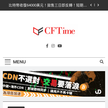
Skip
比特幣ETF三日吸金6.26億美元！貝萊德IBIT獨佔
to
4.79億，華爾街重拾信心
content
CLARITY法案最後闖關！開發者免責與總統道德條
款成兩大障礙
以太幣區間壓縮！100日均線1,920成關鍵 期貨槓
桿比率逼近0.65
比特幣收復64000美元！拋售三日即反轉！短期持
Cftime.io
有者從恐慌賣出轉為淨買入
CFTime與你一同探索有關
比特幣ETF三日吸金6.26億美元！貝萊德IBIT獨佔
AI（ChatGPT）、區塊鏈、NFT、加密貨
4.79億，華爾街重拾信心
幣、元宇宙及金融科技FinTech等資訊。
CLARITY法案最後闖關！開發者免責與總統道德條
MENU
款成兩大障礙