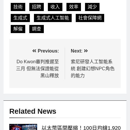
技術
招聘
收入
效率
減少
生成式
生成式人工智能
社會保障網
解僱
調查
文
Previous:
Next:
章
Do Kwon審判推遲至
索尼研發人工智能系
三月 但無法保證能從
統 創建幻想NPC角色
導
黑山釋放
的能力
覽
Related News
以太幣區間壓縮！100日均線1,920