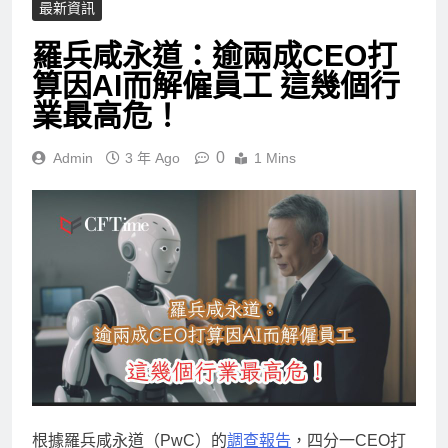
最新資訊
羅兵咸永道：逾兩成CEO打
算因AI而解僱員工 這幾個行
業最高危！
0
Admin
3 年 Ago
1 Mins
根據羅兵咸永道（PwC）的
調查報告
，四分一CEO打