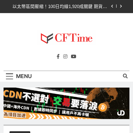
Skip
以太幣區間壓縮！100日均線1,920成關鍵 期貨槓
to
桿比率逼近0.65
content
比特幣收復64000美元！拋售三日即反轉！短期持
有者從恐慌賣出轉為淨買入
比特幣ETF三日吸金6.26億美元！貝萊德IBIT獨佔
4.79億，華爾街重拾信心
CLARITY法案最後闖關！開發者免責與總統道德條
Cftime.io
款成兩大障礙
CFTime與你一同探索有關
以太幣區間壓縮！100日均線1,920成關鍵 期貨槓
AI（ChatGPT）、區塊鏈、NFT、加密貨
桿比率逼近0.65
幣、元宇宙及金融科技FinTech等資訊。
比特幣收復64000美元！拋售三日即反轉！短期持
MENU
有者從恐慌賣出轉為淨買入
比特幣ETF三日吸金6.26億美元！貝萊德IBIT獨佔
4.79億，華爾街重拾信心
CLARITY法案最後闖關！開發者免責與總統道德條
款成兩大障礙