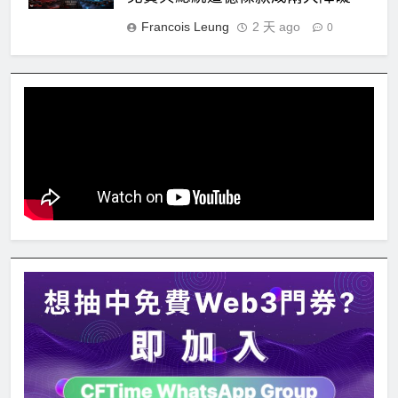
Francois Leung
2 天 ago
0