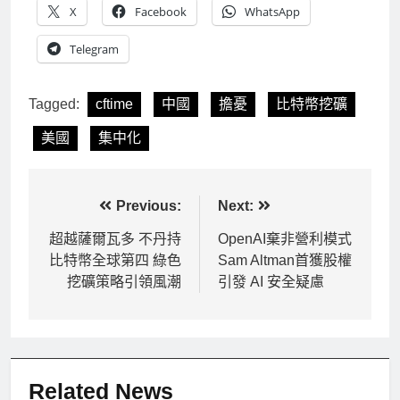
X
Facebook
WhatsApp
Telegram
Tagged:
cftime
中國
擔憂
比特幣挖礦
美國
集中化
文
Previous:
Next:
章
超越薩爾瓦多 不丹持
OpenAI棄非營利模式
比特幣全球第四 綠色
Sam Altman首獲股權
導
挖礦策略引領風潮
引發 AI 安全疑慮
覽
Related News