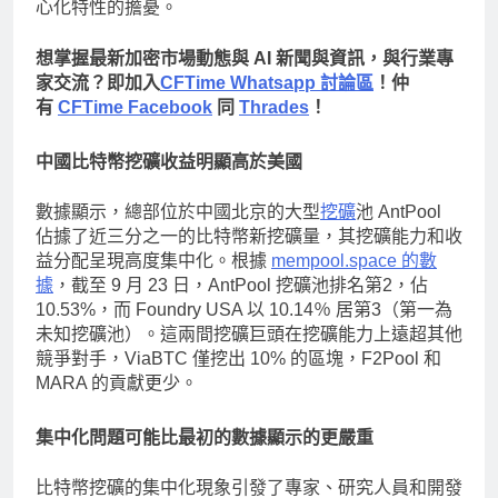
心化特性的擔憂。
想掌握最新加密市場動態與 AI 新聞與資訊，與行業專
家交流？即加入
CFTime Whatsapp 討論區
！仲
有
CFTime Facebook
同
Thrades
！
中國比特幣挖礦收益明顯高於美國
數據顯示，總部位於中國北京的大型
挖礦
池 AntPool
佔據了近三分之一的比特幣新挖礦量，其挖礦能力和收
益分配呈現高度集中化。根據
mempool.space 的數
據
，截至 9 月 23 日，AntPool 挖礦池排名第2，佔
10.53%，而 Foundry USA 以 10.14％ 居第3（第一為
未知挖礦池）。這兩間挖礦巨頭在挖礦能力上遠超其他
競爭對手，ViaBTC 僅挖出 10% 的區塊，F2Pool 和
MARA 的貢獻更少。
集中化問題可能比最初的數據顯示的更嚴重
比特幣挖礦的集中化現象引發了專家、研究人員和開發