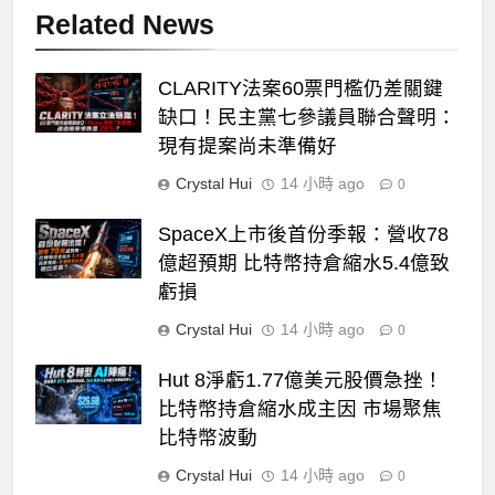
Related News
CLARITY法案60票門檻仍差關鍵
缺口！民主黨七參議員聯合聲明：
現有提案尚未準備好
Crystal Hui
14 小時 ago
0
SpaceX上市後首份季報：營收78
億超預期 比特幣持倉縮水5.4億致
虧損
Crystal Hui
14 小時 ago
0
Hut 8淨虧1.77億美元股價急挫！
比特幣持倉縮水成主因 市場聚焦
比特幣波動
Crystal Hui
14 小時 ago
0