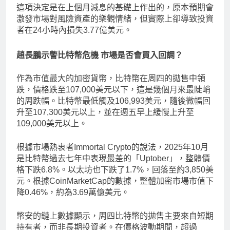
這項決定是在上個月減息的基礎上作出的，原本預期會
激發市場對風險資產的樂觀情緒，但實際上卻導致投資
者在24小時內損失3.77億美元。
趙長鵬示警比特幣危機 市場是否會買入回調？
作為市值最大的加密貨幣，比特幣在周四的拋售中領
跌，價格跌至107,000美元以下，這是幾個月來最陡峭
的周跌幅。比特幣最低觸及106,993美元，隨後微幅回
升至107,300美元以上，並在週五早上緩慢上升至
109,000美元以上。
根據市場熱衷者Immortal Crypto的說法，2025年10月
是比特幣過去七年中表現最差的「Uptober」，整體價
格下跌6.8%。以太坊也下跌了1.7%，回落至約3,850美
元。根據CoinMarketCap的數據，整體加密市場市值下
降0.46%，約為3.69萬億美元。
幣安的鏈上數據顯示，周四比特幣的拋售主要來自短期
持有者，而非長期投資者。在價格波動期間，超過