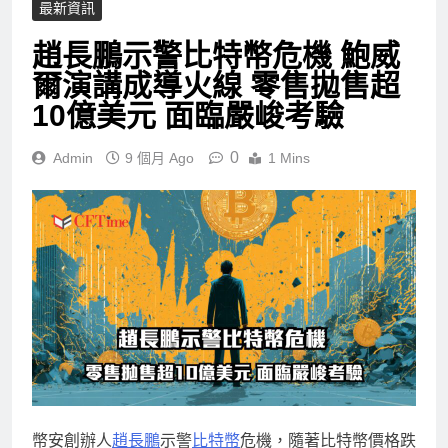
最新資訊
趙長鵬示警比特幣危機 鮑威
爾演講成導火線 零售拋售超
10億美元 面臨嚴峻考驗
0
Admin
9 個月 Ago
1 Mins
幣安創辦人
趙長鵬
示警
比特幣
危機，隨著比特幣價格跌