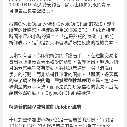
10,000 BTC流入幣安錢包，顯示出即將到來的賣單，
可能會延長看空階段。
根據CryptoQuant分析師CryptoOnChain的說法，幾乎
所有的比特幣，準確數字為10,009 BTC，均來自持有
時間不足24小時的資產。「這是熱錢的特徵，」該分
析師表示，指的是對美聯儲演講迅速反應的投機資本。
長期持有者，亦即他所謂的「鑽石手」，在短期交易者
賣出以止損時表現出較少的活動。報導指出，超過六個
月的老幣幾乎沒有變動，數據顯示這是一場「清洗弱
手」的行動，而非結構性下滑的開始。
「那麼，冬天真
的來了嗎？幣安的鏈上證據壓倒性地表明不是。
這是一
場典型的弱手清洗，而不是長期玩家信心的喪失。基礎
結構依然強勁，」CryptoOnChain總結道。
特朗普的關稅威脅重創Uptober趨勢
十月對整體加密市場來說是一個痛苦的月份，特別是
10月10日發生的大規模市場崩盤。比特幣在分析公司