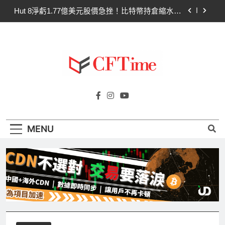
Skip
Hut 8淨虧1.77億美元股價急挫！比特幣持倉縮水成
to
主因 市場聚焦比特幣波動
content
Strategy再賣比特幣！Saylor澄清：公司與個人分
開，我從未賣出
CLARITY法案60票門檻仍差關鍵缺口！民主黨七
參議員聯合聲明：現有提案尚未準備好
SpaceX上市後首份季報：營收78億超預期 比特幣
Cftime.io
持倉縮水5.4億致虧損
CFTime與你一同探索有關
Hut 8淨虧1.77億美元股價急挫！比特幣持倉縮水成
AI（ChatGPT）、區塊鏈、NFT、加密貨
主因 市場聚焦比特幣波動
幣、元宇宙及金融科技FinTech等資訊。
Strategy再賣比特幣！Saylor澄清：公司與個人分
MENU
開，我從未賣出