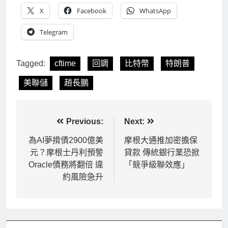
X
Facebook
WhatsApp
Telegram
Tagged:
cftime
回調
比特幣
特朗普
美聯儲
趙長鵬
文
Previous:
Next:
章
為AI夢揹債2900億美
摩根大通推加密擔保
元？摩根士丹利預警
貸款 傳統銀行業恐掀
導
Oracle債務將翻倍 違
「競爭級聯效應」
覽
約風險急升