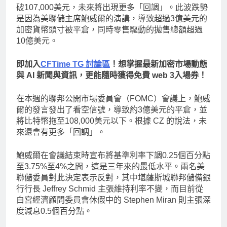
破107,000美元，未來將出現更多「回調」。此波跌勢
是因為美聯儲主席鮑威爾的演講，導致超過3億美元的
加密貨幣頭寸被平倉，同時零售驅動的拋售總額超過
10億美元。
即加入
CFTime TG 討論區
！想掌握最新加密市場動態
與 AI 新聞與資訊，更能隨時獲得免費 web 3入場券！
在本週的聯邦公開市場委員會（FOMC）會議上，鮑威
爾的發言發出了看空信號，導致約3億美元的平倉，並
將比特幣拖至108,000美元以下。根據 CZ 的說法，未
來還會有更多「回調」。
鮑威爾在會議結束時宣布將基準利率下調0.25個百分點
至3.75%至4%之間，這是三年來的最低水平。兩名美
聯儲委員對此決定表示反對，其中堪薩斯城聯邦儲備銀
行行長 Jeffrey Schmid 主張維持利率不變，而目前從
白宮經濟顧問委員會休假中的 Stephen Miran 則主張深
度減息0.5個百分點。