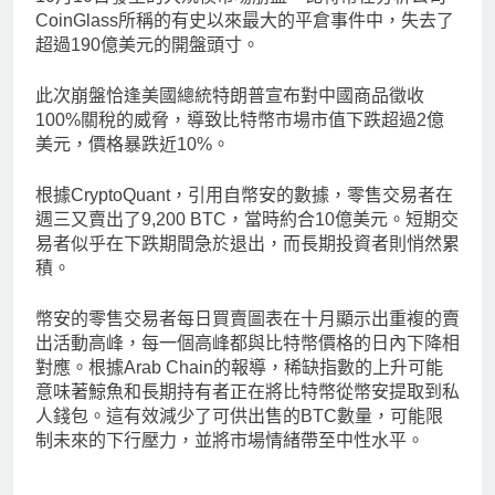
CoinGlass所稱的有史以來最大的平倉事件中，失去了
超過190億美元的開盤頭寸。
此次崩盤恰逢美國總統特朗普宣布對中國商品徵收
100%關稅的威脅，導致比特幣市場市值下跌超過2億
美元，價格暴跌近10%。
根據CryptoQuant，引用自幣安的數據，零售交易者在
週三又賣出了9,200 BTC，當時約合10億美元。短期交
易者似乎在下跌期間急於退出，而長期投資者則悄然累
積。
幣安的零售交易者每日買賣圖表在十月顯示出重複的賣
出活動高峰，每一個高峰都與比特幣價格的日內下降相
對應。根據Arab Chain的報導，稀缺指數的上升可能
意味著鯨魚和長期持有者正在將比特幣從幣安提取到私
人錢包。這有效減少了可供出售的BTC數量，可能限
制未來的下行壓力，並將市場情緒帶至中性水平。