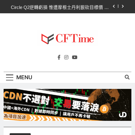
Skip
Circle Q2逆轉虧損 惟遭摩根士丹利狠砍目標價 市
to
場聚焦流通量萎縮
content
CLARITY法案60票門檻仍差關鍵缺口！民主黨七
參議員聯合聲明：現有提案尚未準備好
比特幣失守關鍵阻力帶！50日SMA及斐波那契
63,600美元未收復，下降通道持續
CLARITY法案道德條款談判陷僵局！Warren正式
Cftime.io
要求SEC調查特朗普迷因幣
CFTime與你一同探索有關
Circle Q2逆轉虧損 惟遭摩根士丹利狠砍目標價 市
AI（ChatGPT）、區塊鏈、NFT、加密貨
場聚焦流通量萎縮
幣、元宇宙及金融科技FinTech等資訊。
CLARITY法案60票門檻仍差關鍵缺口！民主黨七
MENU
參議員聯合聲明：現有提案尚未準備好