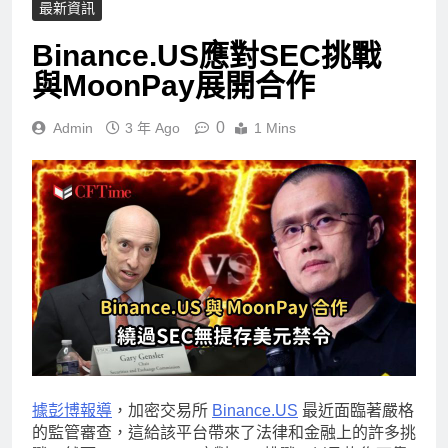
最新資訊
Binance.US應對SEC挑戰
與MoonPay展開合作
0
Admin
3 年 Ago
1 Mins
據彭博報導
，加密交易所
Binance.US
最近面臨著嚴格
的監管審查，這給該平台帶來了法律和金融上的許多挑