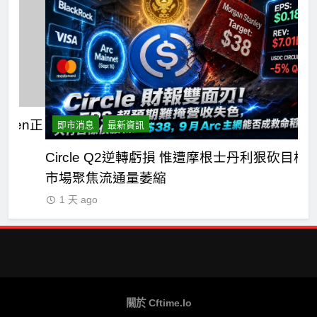
n正
即市消息
最新資訊
Circle Q2逆轉虧損 惟遭摩根士丹利狠砍目標價
C
市場聚焦流通量萎縮
七
1 天 ago
關於 Cftime.io