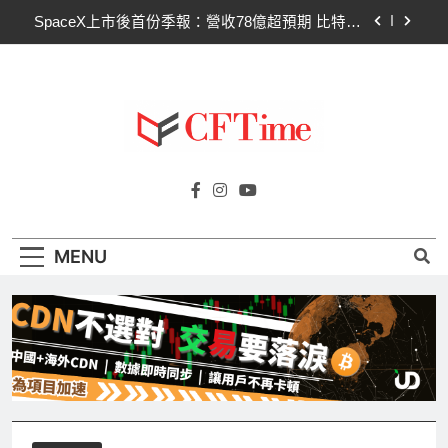
Skip
Hut 8淨虧1.77億美元股價急挫！比特幣持倉縮水成
to
主因 市場聚焦比特幣波動
content
Strategy再賣比特幣！Saylor澄清：公司與個人分
開，我從未賣出
CLARITY法案60票門檻仍差關鍵缺口！民主黨七
參議員聯合聲明：現有提案尚未準備好
SpaceX上市後首份季報：營收78億超預期 比特幣
Cftime.io
持倉縮水5.4億致虧損
CFTime與你一同探索有關
Hut 8淨虧1.77億美元股價急挫！比特幣持倉縮水成
AI（ChatGPT）、區塊鏈、NFT、加密貨
主因 市場聚焦比特幣波動
幣、元宇宙及金融科技FinTech等資訊。
Strategy再賣比特幣！Saylor澄清：公司與個人分
MENU
開，我從未賣出