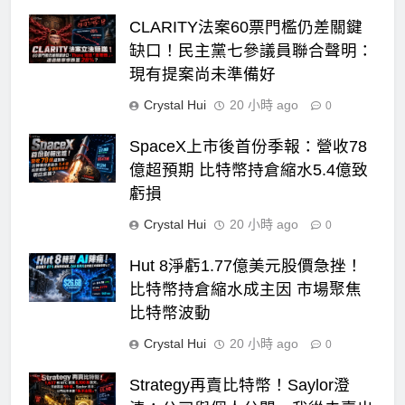
CLARITY法案60票門檻仍差關鍵
缺口！民主黨七參議員聯合聲明：
現有提案尚未準備好
Crystal Hui
20 小時 ago
0
SpaceX上市後首份季報：營收78
億超預期 比特幣持倉縮水5.4億致
虧損
Crystal Hui
20 小時 ago
0
Hut 8淨虧1.77億美元股價急挫！
比特幣持倉縮水成主因 市場聚焦
比特幣波動
Crystal Hui
20 小時 ago
0
Strategy再賣比特幣！Saylor澄