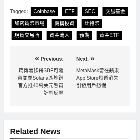
Tagged:
Coinbase
ETF
SEC
交易基金
加密貨幣市場
機構投資
比特幣
現貨交易所
資金流入
預期
黃金ETF
文
Previous:
Next:
章
驚傳薯條哥SBF可隨
MetaMask曾在蘋果
意關閉Solana區塊鏈
App Store短暫消失
導
官方推40萬美元懸賞
引發用戶恐慌
覽
計劃反擊
Related News