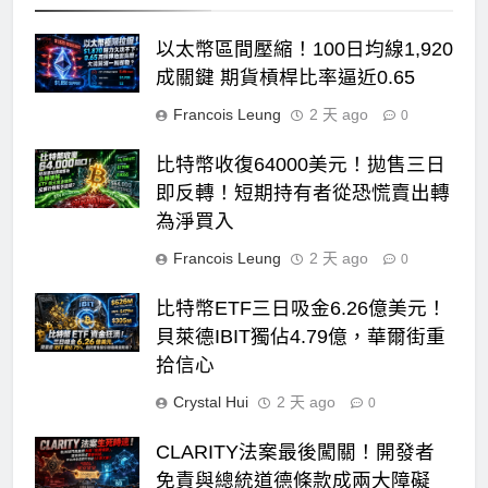
以太幣區間壓縮！100日均線1,920
成關鍵 期貨槓桿比率逼近0.65
Francois Leung
2 天 ago
0
比特幣收復64000美元！拋售三日
即反轉！短期持有者從恐慌賣出轉
為淨買入
Francois Leung
2 天 ago
0
比特幣ETF三日吸金6.26億美元！
貝萊德IBIT獨佔4.79億，華爾街重
拾信心
Crystal Hui
2 天 ago
0
CLARITY法案最後闖關！開發者
免責與總統道德條款成兩大障礙