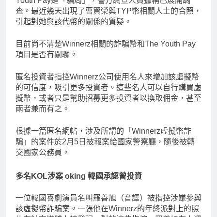
Youth Pay是「騙局」，警方調查人員據稱已展開調
查。最近幾天出現了曹賢榮與TYP幣相關人士的合照，
引起對她與該代幣的關係的質疑。
目前尚不清楚Winnerz相關的詐騙幣和The Youth Pay
項目是否有關聯。
匿名投資者指控Winnerz公司使用名人來增加該虛擬幣
的可信度，吸引更多投資者。這些名人可以自行購買虛
擬幣，或者只是幫助招募更多投資者以換取佣金，甚至
兩者兼而有之。
根據一篇匿名網帖，涉及所謂的「Winnerz虛擬幣詐
騙」的案件於2月5日被報案給國家警察廳，隨後被轉
交國家公務員。
多名KOL涉案 oking 韓國承認曾投資
一位韓國喜劇演員名叫羅善旭（音譯）被指控涉嫌參與
該虛擬幣詐騙案。一張他在Winnerz的年終派對上的照