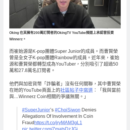
Oking 在其擁有200萬訂閱者的OkingTV YouTube頻道上承認曾投資
Winnerz。
而崔始源是K-pop團體Super Junior的成員。而曹賢榮
曾是全女子K-pop團體Rainbow的成員。近年來，崔始
源和曹賢榮都轉型成為YouTuber，分別吸引了超過50
萬和27.8萬名訂閱者。
他們與加密貨幣「詐騙者」沒有任何關聯，其中曹賢榮
在她的YouTube頁面上的
社區帖子中寫道
：「我與當前
與…Winnerz Coin相關的爭議無關。」
#SuperJunior
’s
#ChoiSiwon
Denies
Allegations Of Involvement In Coin
Fraud
https://t.co/jryMAM3gL1
pic.twitter.com/ZmatsDzJGj