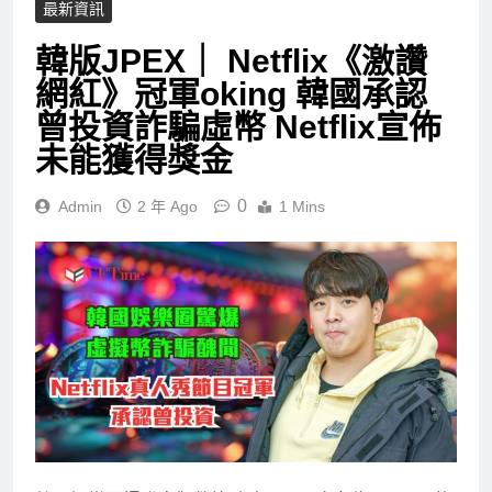
最新資訊
韓版JPEX｜ Netflix《激讚
網紅》冠軍oking 韓國承認
曾投資詐騙虛幣 Netflix宣佈
未能獲得獎金
0
Admin
2 年 Ago
1 Mins