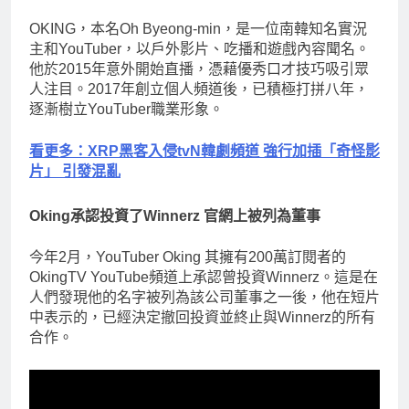
OKING，本名Oh Byeong-min，是一位南韓知名實況
主和YouTuber，以戶外影片、吃播和遊戲內容聞名。
他於2015年意外開始直播，憑藉優秀口才技巧吸引眾
人注目。2017年創立個人頻道後，已積極打拼八年，
逐漸樹立YouTuber職業形象。
看更多：XRP黑客入侵tvN韓劇頻道 強行加插「奇怪影
片」 引發混亂
Oking承認投資了Winnerz 官網上被列為董事
今年2月，YouTuber Oking 其擁有200萬訂閱者的
OkingTV YouTube頻道上承認曾投資Winnerz。這是在
人們發現他的名字被列為該公司董事之一後，他在短片
中表示的，已經決定撤回投資並終止與Winnerz的所有
合作。