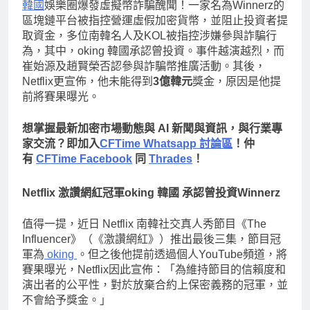
韓國
娛樂圈爆發虛擬幣詐騙醜聞！一家名為Winnerz的
區塊鏈平台被指控營運虛假加密貨幣，並阻止投資者提
取資金，多位南韓名人及KOL被指控涉嫌參與詐騙行
為，其中，oking 韓國承認曾投資。事件越演越烈，而
崔始源及趙賢榮否認參與詐騙幣推廣活動。其後，
Netflix更宣佈，他未能得到
3億韓元
獎金，原因是他提
前將賽果曝光。
想掌握最新加密市場動態與 AI 新聞與資訊，與行業專
家交流？即加入
CFTime Whatsapp 討論區
！仲
有
CFTime Facebook
同
Thrades
！
Netflix 激讚網紅冠軍oking 韓國 承認曾投資Winnerz
值得一提，近日 Netflix 南韓社交真人秀節目《The
Influencer》（《激讚網紅》）推出最後三集，節目冠
軍為
oking
。但之後他提前透過個人YouTube頻道，將
賽果曝光，Netflix因此宣佈：「為維持節目的信賴度和
演出者的公平性，對於放棄合約上保密義務的冠軍，並
不會給予獎金。」