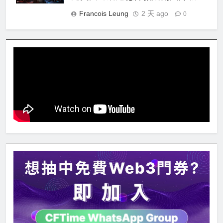
Francois Leung
2 天 ago
0