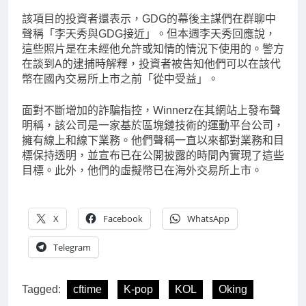
該項目的投資者還表示，GDG的幕後主謀們在群聊中
聲稱「李天秀與GDG接近」。但本週李天秀回應說，
這些照片是在未經他允許或知情的情況下使用的。警方
在談到A的逮捕時解釋，投資者被告知他們可以在該代
幣在國內交易所上市之前「從中受益」。
面對不斷增加的詐騙指控，Winnerz在其網站上發布聲
明稱，該公司是一家基於區塊鏈技術的運動平台公司，
擁有線上和線下業務。他們聲稱一直以來都對業務和目
標保持透明，並宣布已在公開披露的時間內實現了這些
目標。此外，他們的虛擬幣已在海外交易所上市。
X
Facebook
WhatsApp
Telegram
Tagged:
cftime
K-pop
KOL
Oking