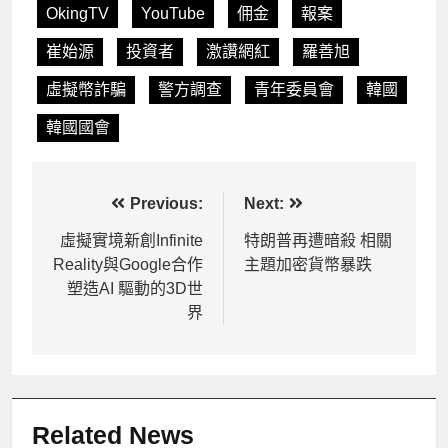
OkingTV
YouTube
佣金
報案
崔始源
投資者
激讚網紅
羅善旭
虛擬幣詐騙
警方調查
青年委員會
韓國
韓國國會
文
Previous:
Next:
章
虛擬實境新創Infinite
特朗普再遭暗殺 相關
Reality與Google合作
主題加密貨幣暴跌
導
塑造AI 驅動的3D世
覽
界
Related News