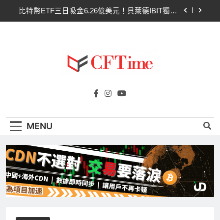
Skip
比特幣ETF三日吸金6.26億美元！貝萊德IBIT獨佔
to
4.79億，華爾街重拾信心
content
CLARITY法案最後闖關！開發者免責與總統道德條
款成兩大障礙
以太幣區間壓縮！100日均線1,920成關鍵 期貨槓
桿比率逼近0.65
比特幣收復64000美元！拋售三日即反轉！短期持
Cftime.io
有者從恐慌賣出轉為淨買入
CFTime與你一同探索有關
比特幣ETF三日吸金6.26億美元！貝萊德IBIT獨佔
AI（ChatGPT）、區塊鏈、NFT、加密貨
4.79億，華爾街重拾信心
幣、元宇宙及金融科技FinTech等資訊。
CLARITY法案最後闖關！開發者免責與總統道德條
MENU
款成兩大障礙