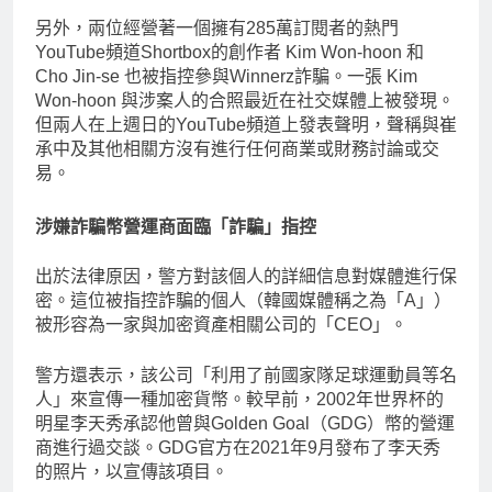
另外，兩位經營著一個擁有285萬訂閱者的熱門
YouTube頻道Shortbox的創作者 Kim Won-hoon 和
Cho Jin-se 也被指控參與Winnerz詐騙。一張 Kim
Won-hoon 與涉案人的合照最近在社交媒體上被發現。
但兩人在上週日的YouTube頻道上發表聲明，聲稱與崔
承中及其他相關方沒有進行任何商業或財務討論或交
易。
涉嫌詐騙幣營運商面臨「詐騙」指控
出於法律原因，警方對該個人的詳細信息對媒體進行保
密。這位被指控詐騙的個人（韓國媒體稱之為「A」）
被形容為一家與加密資產相關公司的「CEO」。
警方還表示，該公司「利用了前國家隊足球運動員等名
人」來宣傳一種加密貨幣。較早前，2002年世界杯的
明星李天秀承認他曾與Golden Goal（GDG）幣的營運
商進行過交談。GDG官方在2021年9月發布了李天秀
的照片，以宣傳該項目。