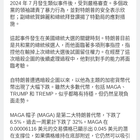
2024 年 7 月發生類似事件後，受到嚴格審查。多個政
黨的領袖譴責了暴力行為，並對特朗普的安全表示欣
慰；副總統賀錦麗和總統拜登讚揚了特勤局的應對措
施。
這起事件發生在美國總統大選的關鍵時刻。特朗普目前
是共和黨的總統候選人，而他面臨著多項刑事指控，指
控他在輸掉上次總統大選後試圖留住權力。在經歷了這
次暗殺企圖的後續處理過程中，他對抗對手的能力將面
臨考驗。
自特朗普遭遇暗殺企圖以來，以他為主題的加密貨幣代
幣出現了大幅下跌。雖然大多數代幣，包括 MAGA、
TRUMP 和 TREMP，似乎都略有持穩，但仍然呈現負
面走勢。
MAGA 帽子 (MAGA) 是第二大特朗普代幣，下跌了
6.5%，過去一周累計下跌了 32%。MAGA 在
0.00006116 美元的交易價格已顯示出 0.045 美元的潛
在支撐位，如果價格維持在底部附近，它仍然可以吸引