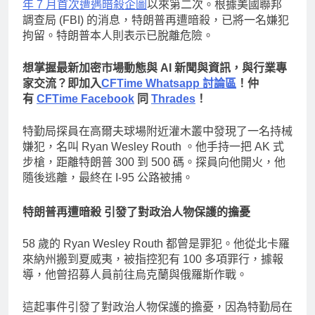
年 7 月首次遭遇暗殺企圖
以來第二次。根據美國聯邦
調查局 (FBI) 的消息，特朗普再遭暗殺，已將一名嫌犯
拘留。特朗普本人則表示已脫離危險。
想掌握最新加密市場動態與 AI 新聞與資訊，與行業專
家交流？即加入
CFTime Whatsapp 討論區
！仲
有
CFTime Facebook
同
Thrades
！
特勤局探員在高爾夫球場附近灌木叢中發現了一名持械
嫌犯，名叫 Ryan Wesley Routh 。他手持一把 AK 式
步槍，距離特朗普 300 到 500 碼。探員向他開火，他
隨後逃離，最終在 I-95 公路被捕。
特朗普再遭暗殺 引發了對政治人物保護的擔憂
58 歲的 Ryan Wesley Routh 都曾是罪犯。他從北卡羅
來納州搬到夏威夷，被指控犯有 100 多項罪行，據報
導，他曾招募人員前往烏克蘭與俄羅斯作戰。
這起事件引發了對政治人物保護的擔憂，因為特勤局在