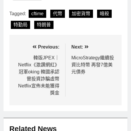
Tagged:
cftime
代幣
加密貨幣
暗殺
特勤局
特朗普
文
Previous:
Next:
章
韓版JPEX｜
MicroStrategy繼續投
Netflix《激讚網紅》
資比特幣 再發7億美
導
冠軍oking 韓國承認
元債券
覽
曾投資詐騙虛幣
Netflix宣佈未能獲得
獎金
Related News