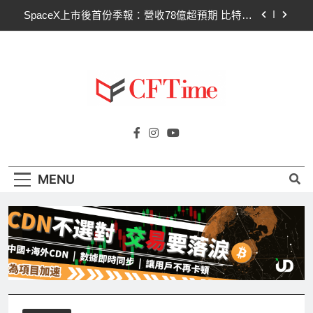
Skip
SpaceX上市後首份季報：營收78億超預期 比特幣
to
持倉縮水5.4億致虧損
content
Hut 8淨虧1.77億美元股價急挫！比特幣持倉縮水成
主因 市場聚焦比特幣波動
Strategy再賣比特幣！Saylor澄清：公司與個人分
開，我從未賣出
CLARITY法案60票門檻仍差關鍵缺口！民主黨七
Cftime.io
參議員聯合聲明：現有提案尚未準備好
CFTime與你一同探索有關
SpaceX上市後首份季報：營收78億超預期 比特幣
AI（ChatGPT）、區塊鏈、NFT、加密貨
持倉縮水5.4億致虧損
幣、元宇宙及金融科技FinTech等資訊。
Hut 8淨虧1.77億美元股價急挫！比特幣持倉縮水成
MENU
主因 市場聚焦比特幣波動
Strategy再賣比特幣！Saylor澄清：公司與個人分
開，我從未賣出