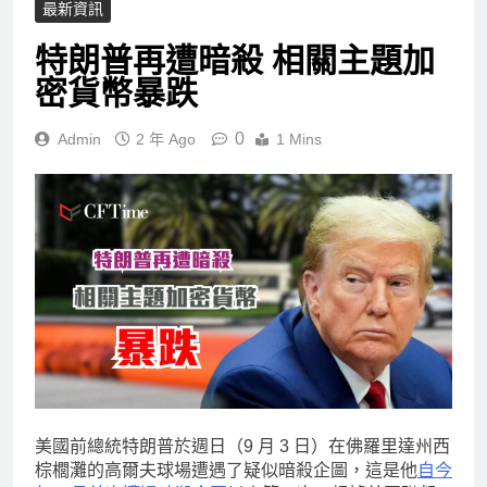
最新資訊
特朗普再遭暗殺 相關主題加
密貨幣暴跌
0
Admin
2 年 Ago
1 Mins
美國前總統特朗普於週日（9 月 3 日）在佛羅里達州西
棕櫚灘的高爾夫球場遭遇了疑似暗殺企圖，這是他
自今