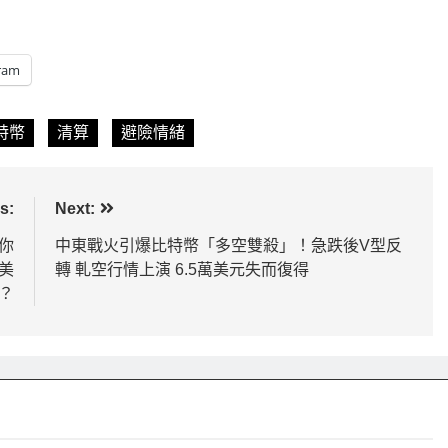
ram
特幣
清算
避險情緒
s:
Next:
你
中東戰火引爆比特幣「多空雙殺」！急跌後V型反
美
轉 軋空行情上演 6.5萬美元失而復得
？