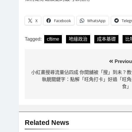
X
Facebook
WhatsApp
Teleg
Tagged:
cftime
地緣政治
成本基礎
比
文
Previou
章
小紅書搜尋流量佔四成 你間舖被「搜」到未？教
執靚關鍵字：點解「旺角打卡」好過「旺角
導
食」
覽
Related News