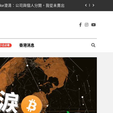
Saylor澄清：公司與個人分開，我從未賣出
黨七參議員聯合聲明：現有提案尚未準備好
78億超預期 比特幣持倉縮水5.4億致虧損
宇宙及金融科技FinTech等資訊。
比特幣持倉縮水成主因 市場聚焦比特幣波動
香港消息
小企必看
Saylor澄清：公司與個人分開，我從未賣出