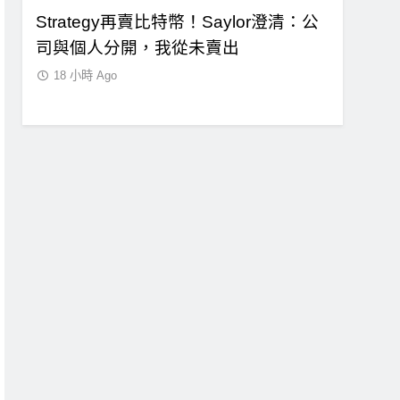
比特
Strategy再賣比特幣！Saylor澄清：公
CLARI
幣波動
司與個人分開，我從未賣出
口！民主
案尚未準
18 小時 Ago
18 小時 A