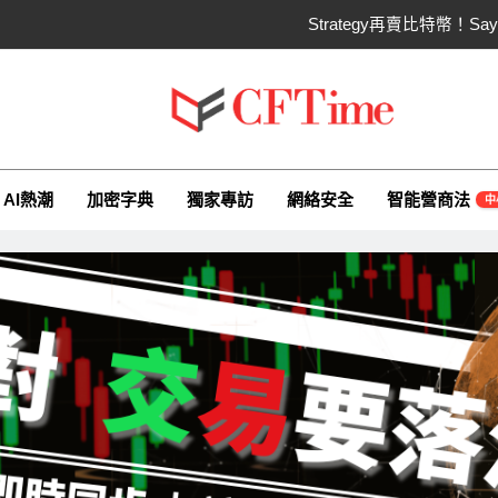
Strategy再賣比特幣！
CLARITY法案60票門檻仍差關鍵缺口！民主
SpaceX上市後首份季報：營收
ime.io
e與你一同探索有關AI（ChatGPT）、區塊鏈、NFT、加密貨幣、元
Hut 8淨虧1.77億美元股價急挫！
AI熱潮
加密字典
獨家專訪
網絡安全
智能營商法
中
Strategy再賣比特幣！