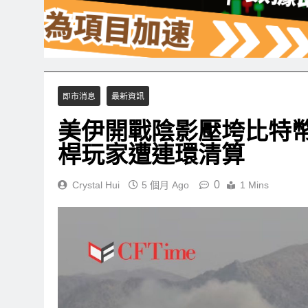
即市消息
最新資訊
美伊開戰陰影壓垮比特
桿玩家遭連環清算
0
Crystal Hui
5 個月 Ago
1 Mins