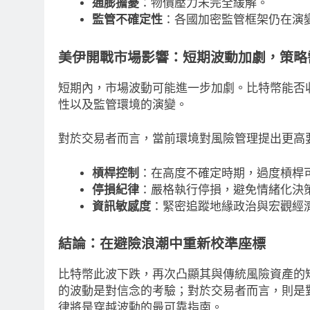
通膨擔憂
：物價壓力未完全緩解。
RITY法案60票門檻仍差關鍵缺
SpaceX上市後首
監管不確定性
：各國加密監管框架仍在演
民主黨七參議員聯合聲明：現有提
預期 比特幣持倉縮水
美伊開戰
市場影響：短期波動加劇，策略
未準備好
18 小時 Ago
小時 Ago
短期內，市場波動可能進一步加劇。比特幣能否
性以及監管環境的演變。
對於交易者而言，當前環境對風險管理提出更高
槓桿控制
：在高度不確定時期，過度槓桿
停損紀律
：嚴格執行停損，避免情緒化決
資訊敏感度
：緊密追蹤地緣政治與宏觀經
結論：在避險浪潮中重新校準座標
比特幣此波下跌，再次凸顯其與傳統風險資產的
的波動是對信念的考驗；對於交易者而言，則是
律將是穿越波動的最可靠指南。