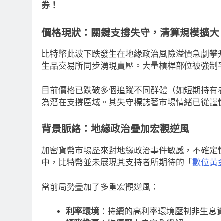
券！
價格現狀：關鍵支撐失守，清算規模擴大
比特幣此波下跌發生在地緣政治風險溢價急劇攀
生品交易所同步湧現賣壓。大量槓桿部位被強制
目前價格已跌破多個追蹤不同群體（如短期持有
為潛在支撐區域。其失守標誌著市場情緒已從謹
背景脈絡：地緣政治疊加宏觀逆風
加密貨幣市場歷來對地緣政治事件敏感，不確定
中，比特幣並未展現其支持者所期待的「
數位黃
當前局勢疊加了多重宏觀逆風：
消息
最新資訊
即市消息
最新資訊
利率環境
：持續的高利率環境壓制非生息