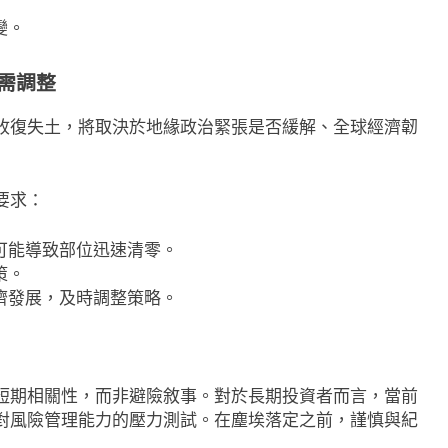
份季報：營收78億超
Hut 8淨虧1.77億美元股價急挫！
變。
5.4億致虧損
幣持倉縮水成主因 市場聚焦比特
需調整
18 小時 Ago
收復失土，將取決於地緣政治緊張是否緩解、全球經濟韌
要求：
可能導致部位迅速清零。
策。
濟發展，及時調整策略。
短期相關性，而非避險敘事。對於長期投資者而言，當前
對風險管理能力的壓力測試。在塵埃落定之前，謹慎與紀