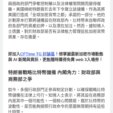
兩個政府部門爭奪控制權以及法律權限問題而變得複
雜。美國總統特朗普於去年下令建立該儲備，作為其將
美國打造成「全球加密貨幣之都」承諾的一部分。他的
計劃原本打算將儲備設在財政部內，比特幣來自聯邦政
府各部門的資產扣押，以及潛在加注。然而，據知情人
士透露，對於財政部是否有法律能力管理這批加密貨幣
資產，存在擔憂。
即加入
CFTime TG 討論區
！想掌握最新加密市場動態
與 AI 新聞與資訊，更能隨時獲得免費 web 3入場券！
特朗普戰略比特幣儲備 內閣角力：財政部與
商務部之爭
如今，多個行政部門正參與制定計劃，以確保戰略比特
幣儲備在法律上可行。知情人士表示，將其設在商務部
內是其中一個可能性。一個核心問題是，鑑於比特幣的
波動性，是否能夠按照行政命令的意圖無限期持有這些
比特幣。