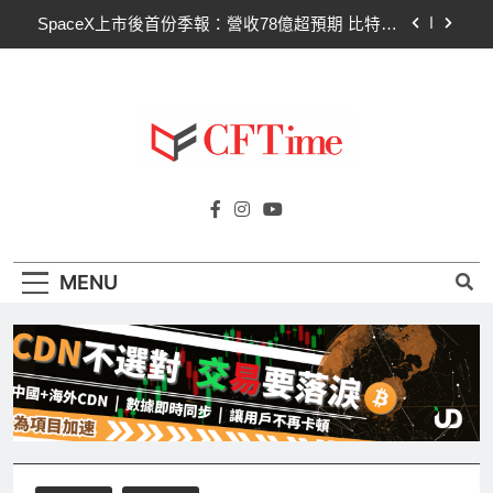
Skip
SpaceX上市後首份季報：營收78億超預期 比特幣
持倉縮水5.4億致虧損
to
content
Hut 8淨虧1.77億美元股價急挫！比特幣持倉縮水成
主因 市場聚焦比特幣波動
Strategy再賣比特幣！Saylor澄清：公司與個人分
開，我從未賣出
CLARITY法案60票門檻仍差關鍵缺口！民主黨七
參議員聯合聲明：現有提案尚未準備好
Cftime.io
CFTime與你一同探索有關
SpaceX上市後首份季報：營收78億超預期 比特幣
AI（ChatGPT）、區塊鏈、NFT、加密貨
持倉縮水5.4億致虧損
幣、元宇宙及金融科技FinTech等資訊。
Hut 8淨虧1.77億美元股價急挫！比特幣持倉縮水成
主因 市場聚焦比特幣波動
MENU
Strategy再賣比特幣！Saylor澄清：公司與個人分
開，我從未賣出