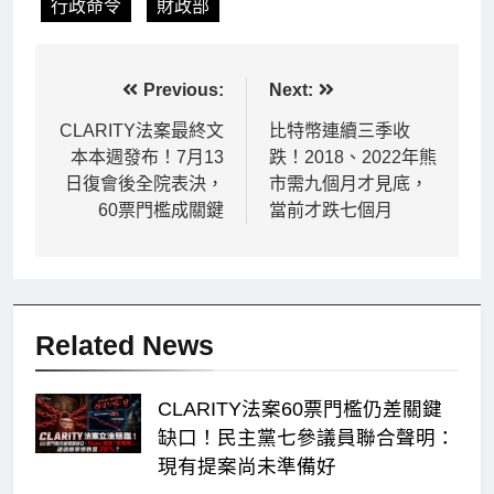
行政命令
財政部
文
Previous:
Next:
章
CLARITY法案最終文
比特幣連續三季收
本本週發布！7月13
跌！2018、2022年熊
導
日復會後全院表決，
市需九個月才見底，
覽
60票門檻成關鍵
當前才跌七個月
Related News
CLARITY法案60票門檻仍差關鍵
缺口！民主黨七參議員聯合聲明：
現有提案尚未準備好