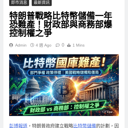
即市消息
最新資訊
特朗普戰略比特幣儲備一年
恐難產！財政部與商務部爆
控制權之爭
0
Admin
4 週 Ago
1 Mins
彭博報道
，特朗普政府建立戰略
比特幣儲備
的計劃，因