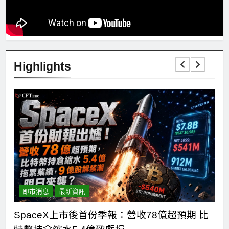
Highlights
即市消息
最新資訊
主黨
SpaceX上市後首份季報：營收78億超預期 比
H