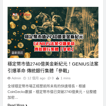
最新資訊
穩定幣市值2740億美金新紀元！GENIUS法案
引爆革命 傳統銀行集體「參戰」
Admin
12 個月 ago
0
1 mins
全球穩定幣市場正經歷前所未有的快速增長，根據
CoinGecko數據，穩定幣市值已突破2740億美元，佔整體
加密…
Read More