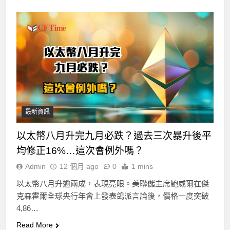
最新資訊
以太幣八月升完九月必跌？過去三次暴升後平
均修正16%…這次會例外嗎？
Admin
12 個月 ago
0
1 mins
以太幣八月升逾兩成，表現亮眼。美聯儲主席鮑威爾在傑
克森霍爾全球央行年會上發表鴿派言論後，價格一度突破
4,86…
Read More