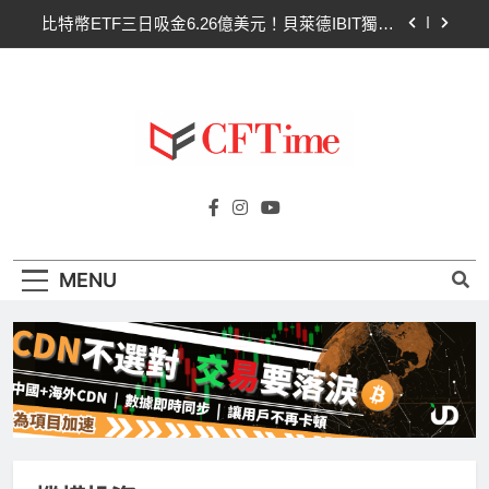
Skip
比特幣ETF三日吸金6.26億美元！貝萊德IBIT獨佔
to
4.79億，華爾街重拾信心
content
CLARITY法案最後闖關！開發者免責與總統道德條
款成兩大障礙
以太幣區間壓縮！100日均線1,920成關鍵 期貨槓
桿比率逼近0.65
比特幣收復64000美元！拋售三日即反轉！短期持
Cftime.io
有者從恐慌賣出轉為淨買入
CFTime與你一同探索有關
比特幣ETF三日吸金6.26億美元！貝萊德IBIT獨佔
AI（ChatGPT）、區塊鏈、NFT、加密貨
4.79億，華爾街重拾信心
幣、元宇宙及金融科技FinTech等資訊。
CLARITY法案最後闖關！開發者免責與總統道德條
MENU
款成兩大障礙