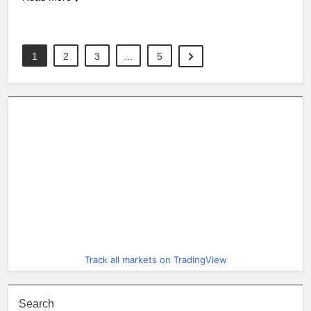
1
2
3
...
5
Track all markets on TradingView
Search