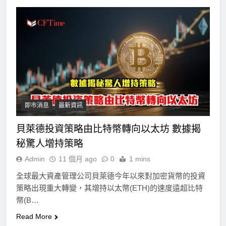
即市消息
最新資訊
貝萊德投資策略由比特幣轉向以太坊 數據揭
秘驚人增持策略
Admin
11 個月 ago
0
1 mins
全球最大資產管理公司貝萊德今年以來對加密貨幣的投資
策略出現重大轉變，其增持以太幣(ETH)的速度遠超比特
幣(B…
Read More