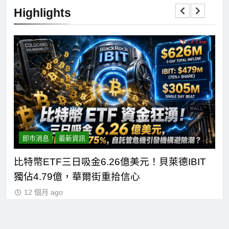
Highlights
即市消息
最新資訊
短
比特幣ETF三日吸金6.26億美元！貝萊德IBIT
C
獨佔4.79億，華爾街重拾信心
德
12 個月 ago