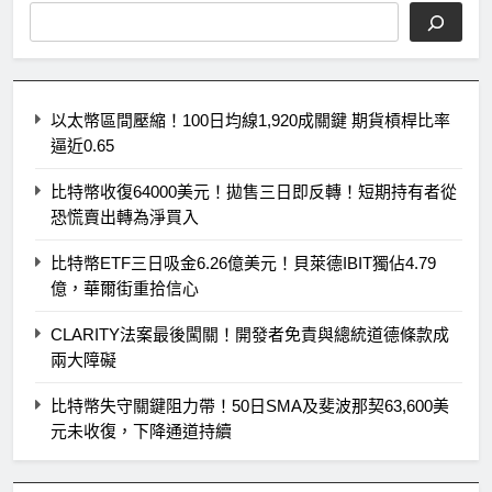
以太幣區間壓縮！100日均線1,920成關鍵 期貨槓桿比率
逼近0.65
比特幣收復64000美元！拋售三日即反轉！短期持有者從
恐慌賣出轉為淨買入
比特幣ETF三日吸金6.26億美元！貝萊德IBIT獨佔4.79
億，華爾街重拾信心
CLARITY法案最後闖關！開發者免責與總統道德條款成
兩大障礙
比特幣失守關鍵阻力帶！50日SMA及斐波那契63,600美
元未收復，下降通道持續