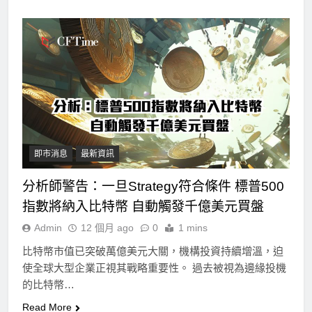
即市消息
最新資訊
分析師警告：一旦Strategy符合條件 標普500
指數將納入比特幣 自動觸發千億美元買盤
Admin
12 個月 ago
0
1 mins
比特幣市值已突破萬億美元大關，機構投資持續增溫，迫
使全球大型企業正視其戰略重要性。 過去被視為邊緣投機
的比特幣…
Read More