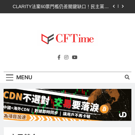
Skip
CLARITY法案60票門檻仍差關鍵缺口！民主黨七
to
參議員聯合聲明：現有提案尚未準備好
content
SpaceX上市後首份季報：營收78億超預期 比特幣
持倉縮水5.4億致虧損
Hut 8淨虧1.77億美元股價急挫！比特幣持倉縮水成
主因 市場聚焦比特幣波動
Strategy再賣比特幣！Saylor澄清：公司與個人分
Cftime.io
開，我從未賣出
CFTime與你一同探索有關
CLARITY法案60票門檻仍差關鍵缺口！民主黨七
AI（ChatGPT）、區塊鏈、NFT、加密貨
參議員聯合聲明：現有提案尚未準備好
幣、元宇宙及金融科技FinTech等資訊。
SpaceX上市後首份季報：營收78億超預期 比特幣
MENU
持倉縮水5.4億致虧損
Hut 8淨虧1.77億美元股價急挫！比特幣持倉縮水成
主因 市場聚焦比特幣波動
Strategy再賣比特幣！Saylor澄清：公司與個人分
開，我從未賣出