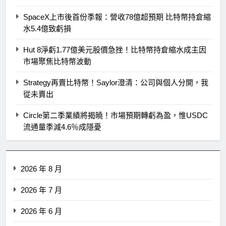
SpaceX上市後首份季報：營收78億超預期 比特幣持倉縮
水5.4億致虧損
Hut 8淨虧1.77億美元股價急挫！比特幣持倉縮水成主因
市場聚焦比特幣波動
Strategy再賣比特幣！Saylor澄清：公司與個人分開，我
從未賣出
Circle第二季業績將揭曉！市場預期轉虧為盈，惟USDC
流通量季減4.6％成隱憂
2026 年 8 月
2026 年 7 月
2026 年 6 月