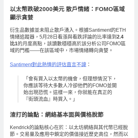
以太幣跌破2000美元 散戶情緒：FOMO區域
顯示貪婪
衍生品數據並未阻止散戶湧入。根據Santiment的ETH
情緒追蹤器，5月28日看漲與看跌評論的比率達到
2.4
比1
的月度高點，該讀數穩穩高於該分析公司FOMO區
域的門檻——在該區域中，市場情緒轉向貪婪。
Santiment對此熱情的評估直言不諱
：
「會有買入以太幣的機會，但理想情況下，
你應該等待大多數人冷卻他們的FOMO並開
始出現恐慌。這樣一來，你就能在真正的
『街頭流血』時買入。」
渣打的論點：網絡基本面與價格脫節
Kendrick的論點核心在於：以太坊網絡與其代幣已經脫
節。交易量及應用中鎖定的價值接近歷史高位，然而以