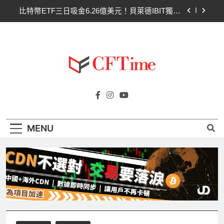
Skip
比特幣ETF三日吸金6.26億美元！貝萊德IBIT獨佔
to
4.79億，華爾街重拾信心
content
CLARITY法案最後闖關！開發者免責與總統道德條
款成兩大障礙
以太幣區間壓縮！100日均線1,920成關鍵 期貨槓
桿比率逼近0.65
比特幣收復64000美元！拋售三日即反轉！短期持
Cftime.io
有者從恐慌賣出轉為淨買入
CFTime與你一同探索有關
比特幣ETF三日吸金6.26億美元！貝萊德IBIT獨佔
AI（ChatGPT）、區塊鏈、NFT、加密貨
4.79億，華爾街重拾信心
幣、元宇宙及金融科技FinTech等資訊。
CLARITY法案最後闖關！開發者免責與總統道德條
MENU
款成兩大障礙