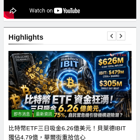
Highlights
即市消息
最新資訊
短
比特幣ETF三日吸金6.26億美元！貝萊德IBIT
C
獨佔4.79億，華爾街重拾信心
德