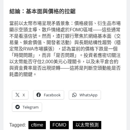
結論：基本面與價格的拉鋸
當前以太幣市場呈現矛盾景象：價格疲弱、衍生品市場
顯示空頭主導、散戶情緒處於FOMO區域——這些通常
不是看漲信號。然而，渣打銀行聚焦於網絡基本面（交
易量、鎖倉價值、開發者活動）與長期結構性趨勢（穩
定幣及RWA市場擴張），認為當前的價格下跌是一個
「時間問題」，而非「是否問題」。投資者應密切關注
以太幣能否守住2,000美元心理關卡，以及未平倉合約
與資金費率是否出現逆轉——這將是判斷空頭動能是否
耗盡的關鍵。
X
Facebook
WhatsApp
Telegram
Tagged:
cftime
FOMO
以太幣預測