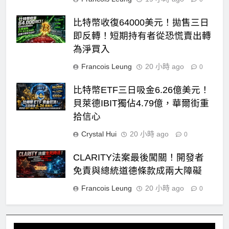
比特幣收復64000美元！拋售三日
即反轉！短期持有者從恐慌賣出轉
為淨買入
Francois Leung
20 小時 ago
0
比特幣ETF三日吸金6.26億美元！
貝萊德IBIT獨佔4.79億，華爾街重
拾信心
Crystal Hui
20 小時 ago
0
CLARITY法案最後闖關！開發者
免責與總統道德條款成兩大障礙
Francois Leung
20 小時 ago
0