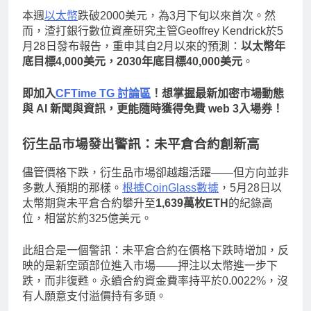
本週
以太幣
跌破2000美元，為3月下旬以來首次。然
而，渣打銀行數位資產研究主管Geoffrey Kendrick於5
月28日發布報告，重申其自2月以來的預測：
以太幣年
底目標4,000美元，2030年底目標40,000美元
。
即加入
CFTime TG 討論區
！想掌握最新加密市場動態
與 AI 新聞與資訊，更能隨時獲得免費 web 3入場券！
衍生品市場發出警訊：未平倉合約創新高
儘管價格下跌，衍生品市場卻越趨活躍——但方向並非
多數人預期的那樣。
根據CoinGlass數據
，5月28日以
太幣期貨未平倉合約攀升至
1,639萬枚ETH
的紀錄高
位，相當於約325億美元。
此組合是一個警訊：未平倉合約在價格下跌時增加，反
映的是新空頭部位進入市場——押注以太幣進一步下
跌，而非復甦。永續合約資金費率持平於0.0022%，沒
有人願意支付溢價持有多頭。