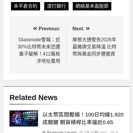
未平倉合約
渣打銀行
網絡基本面脫節
文
Previous:
Next:
章
Glassnode警報：近
摩根大通警告2026年
30%比特幣未來恐遭
最擁擠交易降溫 比特
導
量子破解！412萬枚
幣與黃金同步遭撤資
覽
涉地址重用
Related News
以太幣區間壓縮！100日均線1,920
成關鍵 期貨槓桿比率逼近0.65
Francois Leung
19 小時 ago
0