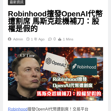
最新資訊
Robinhood擅發OpenAI代幣
遭割席 馬斯克趁機補刀：股
權是假的
0
Admin
1 年 Ago
1 Mins
Robinhood
擅發OpenAI代幣遭割席！交易平台