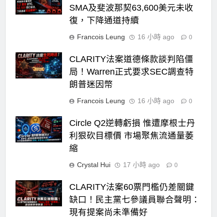
SMA及斐波那契63,600美元未收
復，下降通道持續
Francois Leung
16 小時 ago
0
CLARITY法案道德條款談判陷僵
局！Warren正式要求SEC調查特
朗普迷因幣
Francois Leung
16 小時 ago
0
Circle Q2逆轉虧損 惟遭摩根士丹
利狠砍目標價 市場聚焦流通量萎
縮
Crystal Hui
17 小時 ago
0
CLARITY法案60票門檻仍差關鍵
缺口！民主黨七參議員聯合聲明：
現有提案尚未準備好