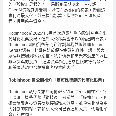
的『股權』是假的。」 馬斯克長期以來一直批評
OpenAI偏離其非營利、以使命為導向的初衷，轉而追
求利潤最大化，並已提起訴訟，指控OpenAI違反章
程，挪用慈善資產。
Robinhood於2025年5月首次透露計劃向歐洲客戶推出
代幣化股票交易，但尚未公布美國市場的推出時間表。
Robinhood加密貨幣部門資深副總裁兼總經理Johann
Kerbrat認為，此舉有助於促進金融包容性，讓一般大
眾得以接觸到私募股權、私募債券和商業不動產等以往
難以參與的投資。 這些資產類別通常僅限於符合歐盟
和美國法規中合格投資者標準的客戶。
Robinhood 曾公開推介「基於區塊鏈的代幣化股票」
Robinhood執行長兼共同創辦人Vlad Tenev則在X平台
上澄清，這些代幣「從技術上來說並非『股權』」，但
確實讓散戶投資者得以接觸私人資產，並預告此舉為更
大計劃的開端，許多私人公司已表達加入其「代幣化革
命」的意願。