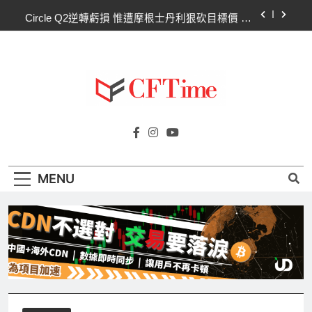
Skip
Circle Q2逆轉虧損 惟遭摩根士丹利狠砍目標價 市
to
場聚焦流通量萎縮
content
CLARITY法案60票門檻仍差關鍵缺口！民主黨七
參議員聯合聲明：現有提案尚未準備好
比特幣失守關鍵阻力帶！50日SMA及斐波那契
63,600美元未收復，下降通道持續
CLARITY法案道德條款談判陷僵局！Warren正式
Cftime.io
要求SEC調查特朗普迷因幣
CFTime與你一同探索有關
Circle Q2逆轉虧損 惟遭摩根士丹利狠砍目標價 市
AI（ChatGPT）、區塊鏈、NFT、加密貨
場聚焦流通量萎縮
幣、元宇宙及金融科技FinTech等資訊。
CLARITY法案60票門檻仍差關鍵缺口！民主黨七
MENU
參議員聯合聲明：現有提案尚未準備好