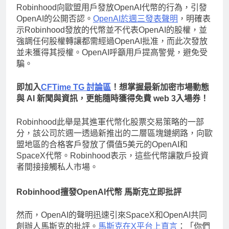
Robinhood向歐盟用戶發放OpenAI代幣的行為，引發
OpenAI的公開否認。
OpenAI於週三發表聲明
，明確表
示Robinhood發放的代幣並不代表OpenAI的股權，並
強調任何股權轉讓都需經過OpenAI批准，而此次發放
並未獲得其授權。OpenAI呼籲用戶提高警覺，避免受
騙。
即加入
CFTime TG 討論區
！想掌握最新加密市場動態
與 AI 新聞與資訊，更能隨時獲得免費 web 3入場券！
Robinhood此舉是其進軍代幣化股票交易策略的一部
分，該公司於週一透過新推出的二層區塊鏈網路，向歐
盟地區的合格客戶發放了價值5美元的OpenAI和
SpaceX代幣。Robinhood表示，這些代幣讓散戶投資
者間接接觸私人市場。
Robinhood擅發OpenAI代幣 馬斯克立即批評
然而，OpenAI的聲明迅速引來SpaceX和OpenAI共同
創辦人馬斯克的批評。
馬斯克在X平台上直言
：「你們