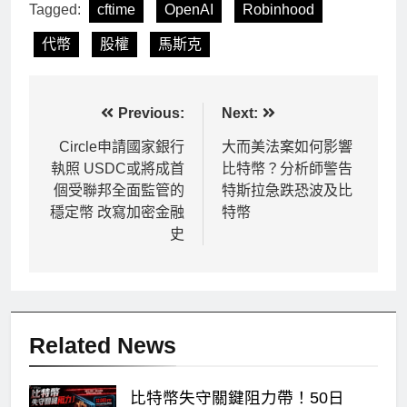
Tagged:
cftime
OpenAI
Robinhood
代幣
股權
馬斯克
文
Previous:
Next:
章
Circle申請國家銀行
大而美法案如何影響
執照 USDC或將成首
比特幣？分析師警告
導
個受聯邦全面監管的
特斯拉急跌恐波及比
覽
穩定幣 改寫加密金融
特幣
史
Related News
比特幣失守關鍵阻力帶！50日