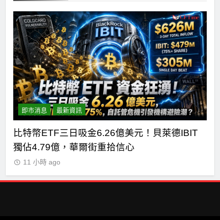
即市消息
最新資訊
短
比特幣ETF三日吸金6.26億美元！貝萊德IBIT
C
獨佔4.79億，華爾街重拾信心
德
11 小時 ago