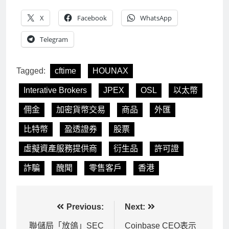
X
Facebook
WhatsApp
Telegram
Tagged:
cftime
HOUNAX
Interative Brokers
JPEX
OSL
以太幣
佣金
加密貨幣交易
商品
外匯
比特幣
盈透證券
股票
虛擬資產服務提供商
衍生品
許可證
詐騙
醜聞
零售客戶
香港
文
Previous:
Next:
章
聯儲局「放鴿」SEC
Coinbase CEO表示