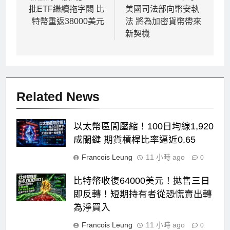
批ETF繼續拖字闕 比
美國司法部向幣安執
導
特幣重返38000美元
法 將為加密貨幣帶來
覽
新契機
Related News
以太幣區間壓縮！100日均線1,920
成關鍵 期貨槓桿比率逼近0.65
Francois Leung
11 小時 ago
0
比特幣收復64000美元！拋售三日
即反轉！短期持有者從恐慌賣出轉
為淨買入
Francois Leung
11 小時 ago
0