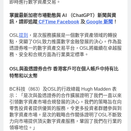
即時進行數字資產交易。
掌握最新加密市場動態與 AI （ChatGPT）新聞與資
訊，請即追蹤
CFTime Facebook
及
Google 新聞
！
OSL
提到
，是次服務擴展是一個數字資產領域的轉捩
點，突顯了OSL致力推廣數字金融發展的決心。作為盈
透證券唯一的數字資產交易平台，OSL將繼續在卓越服
務、安全和合規方面為行業奠定標準。
OSL與盈透證券合作 香港客戶可在個人帳戶中持有比
特幣和以太幣
BC科技（863）及OSL的行政總裁 Hugh Madden 表
示：「是次與盈透證券的合作擴展證明了我們一直以來
引領數字資產市場合規發展的決心。我們的策略旨在向
零售投資者提供優質的服務，令更多投資者群體參與到
數字資產市場。是次的戰略合作關係證明了OSL不斷致
力向市場提供頂尖數字資產服務，鞏固了我們在行業的
領導地位。」