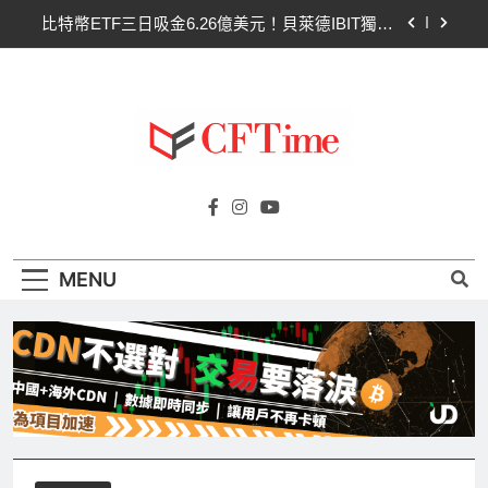
Skip
比特幣ETF三日吸金6.26億美元！貝萊德IBIT獨佔
to
4.79億，華爾街重拾信心
content
CLARITY法案最後闖關！開發者免責與總統道德條
款成兩大障礙
以太幣區間壓縮！100日均線1,920成關鍵 期貨槓
桿比率逼近0.65
比特幣收復64000美元！拋售三日即反轉！短期持
Cftime.io
有者從恐慌賣出轉為淨買入
CFTime與你一同探索有關
比特幣ETF三日吸金6.26億美元！貝萊德IBIT獨佔
AI（ChatGPT）、區塊鏈、NFT、加密貨
4.79億，華爾街重拾信心
幣、元宇宙及金融科技FinTech等資訊。
CLARITY法案最後闖關！開發者免責與總統道德條
MENU
款成兩大障礙