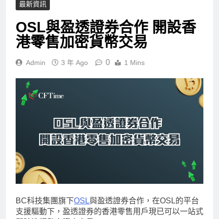
最新資訊
OSL與盈透證券合作 開設香
港零售加密貨幣交易
0
Admin
3 年 Ago
1 Mins
BC科技集團旗下
OSL
與盈透證券合作，在OSL的平台
支援驅動下，盈透證券的香港零售用戶現已可以一站式