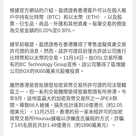
根據官方網站的介紹，盈透證券香港客戶可以在個人帳
戶中持有比特幣（BTC）和以太幣（ETH），以及股
票、衍生品、商品、外匯和其他資產。每筆交易的佣金
為交易金額的0.20%至0.30%。
據早前報道，盈透證券在香港獲得了零售虛擬資產交易
許可證的消息。然而，該許可證目前僅允許該公司進行
比特幣和以太幣的交易。11月14日，由OSL交易所擁
有的BC Technology Group宣佈，該公司獲得了區塊鏈
公司BGX的9000萬美元股權投資。
雖然香港是首批頒發加密貨幣交易所許可證的司法管轄
區之一，但一系列交易醜聞使得發展勢頭有所停滯。今
年9月，該地區最大的加密貨幣交易所之一JPEX倒
閉，導致66人被捕，損失估計達到16億港元（約2.05
億美元）。11月25日，香港的另一家未經許可的加密
貨幣交易所Hounax據報以涉嫌庞氏骗局的方式，詐騙
了145名居民共計1.48億港元（約1890萬美元）。