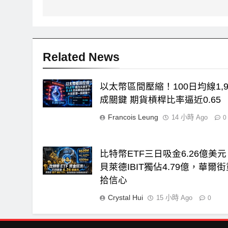
導
覽
Related News
以太幣區間壓縮！100日均線1,9
成關鍵 期貨槓桿比率逼近0.65
Francois Leung
14 小時 Ago
0
比特幣ETF三日吸金6.26億美
貝萊德IBIT獨佔4.79億，華爾
拾信心
Crystal Hui
15 小時 Ago
0