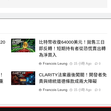
20
比特幣收復64000美元！拋售三日
即反轉！短期持有者從恐慌賣出轉
為淨買入
Francois Leung
15 小時 Ago
0
元！
CLARITY法案最後闖關！開發者免
街重
責與總統道德條款成兩大障礙
Francois Leung
15 小時 Ago
0