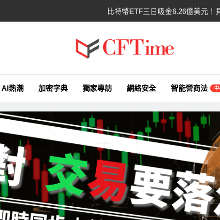
比特幣ETF三日吸金6.26億美元！
CLARITY法案最後闖
以太幣區間壓縮！100日均
ime.io
e與你一同探索有關AI（ChatGPT）、區塊鏈、NFT、加密貨幣、元
比特幣收復64000美元！拋售三日
AI熱潮
加密字典
獨家專訪
網絡安全
智能營商法
中
比特幣ETF三日吸金6.26億美元！
CLARITY法案最後闖