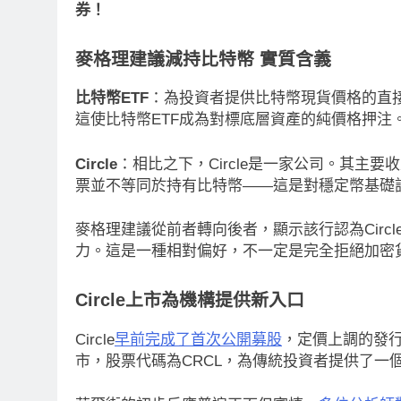
券！
麥格理建議減持比特幣 實質含義
比特幣ETF
：為投資者提供比特幣現貨價格的直接
這使比特幣ETF成為對標底層資產的純價格押注
Circle
：相比之下，Circle是一家公司。其主要收
票並不等同於持有比特幣——這是對穩定幣基礎
麥格理建議從前者轉向後者，顯示該行認為Cir
力。這是一種相對偏好，不一定是完全拒絕加密
Circle上市為機構提供新入口
Circle
早前完成了首次公開募股
，定價上調的發
市，股票代碼為CRCL，為傳統投資者提供了一
消息
最新資訊
即市消息
最新資訊