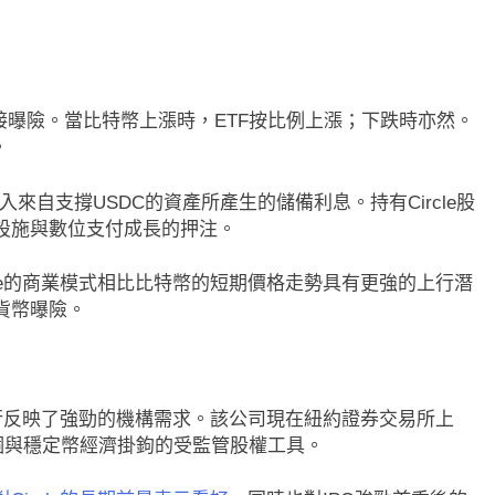
曝險。當比特幣上漲時，ETF按比例上漲；下跌時亦然。
。
入來自支撐USDC的資產所產生的儲備利息。持有Circle股
設施與數位支付成長的押注。
cle的商業模式相比比特幣的短期價格走勢具有更強的上行潛
貨幣曝險。
行反映了強勁的機構需求。該公司現在紐約證券交易所上
個與穩定幣經濟掛鉤的受監管股權工具。
即市消息
最新資訊