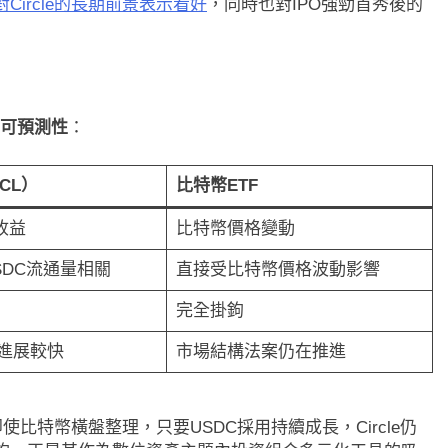
Circle的長期前景表示看好
，同時也對IPO強勁首秀後的
0日均線1,920成關
比特幣收復64000美元！拋售三日
.65
轉！短期持有者從恐慌賣出轉為淨
15 小時 Ago
可預測性
：
RCL）
比特幣ETF
收益
比特幣價格變動
SDC流通量相關
直接受比特幣價格波動影響
完全掛鉤
進展較快
市場結構法案仍在推進
使比特幣橫盤整理，只要USDC採用持續成長，Circle仍