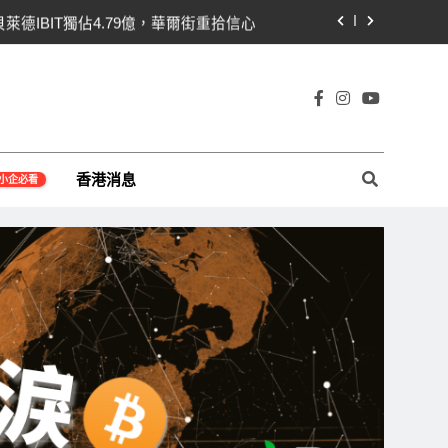
貝萊德IBIT獨佔4.79億，華爾街重拾信心
關！開發者免責與總統道德條款成兩大障礙
線1,920成關鍵 期貨槓桿比率逼近0.65
宇宙及金融科技FinTech等資訊。
即反轉！短期持有者從恐慌賣出轉為淨買入
香港消息
小企必看
貝萊德IBIT獨佔4.79億，華爾街重拾信心
關！開發者免責與總統道德條款成兩大障礙