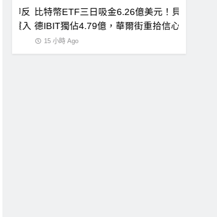
即反
比特幣ETF三日吸金6.26億美元！貝萊
CLAR
買入
德IBIT獨佔4.79億，華爾街重拾信心
總統道德
15 小時 Ago
15 小時 A