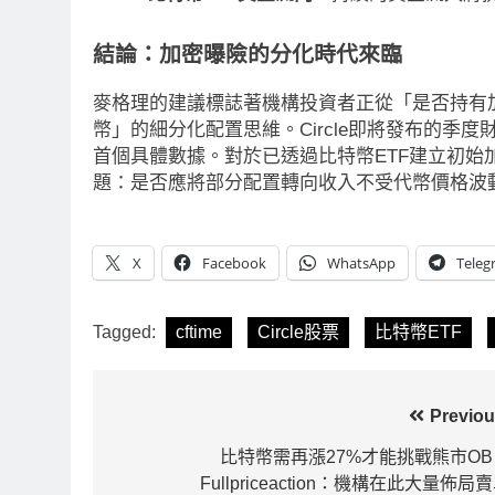
結論：加密曝險的分化時代來臨
麥格理的建議標誌著機構投資者正從「是否持有
幣」的細分化配置思維。Circle即將發布的
首個具體數據。對於已透過比特幣ETF建立初
題：是否應將部分配置轉向收入不受代幣價格波
X
Facebook
WhatsApp
Teleg
Tagged:
cftime
Circle股票
比特幣ETF
文
Previou
章
比特幣需再漲27%才能挑戰熊市OB
Fullpriceaction：機構在此大量佈局