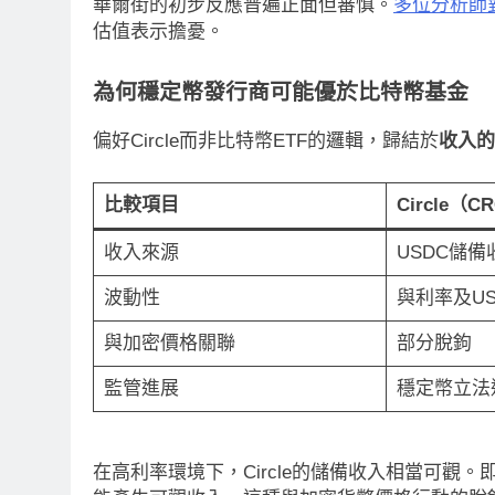
華爾街的初步反應普遍正面但審慎。
多位分析師對
RITY法案最後闖關！開發者免責與
以太幣區間壓縮！10
估值表示擔憂。
道德條款成兩大障礙
鍵 期貨槓桿比率逼近0
為何穩定幣發行商可能優於比特幣基金
小時 Ago
15 小時 Ago
偏好Circle而非比特幣ETF的邏輯，歸結於
收入的
比較項目
Circle（C
收入來源
USDC儲備
波動性
與利率及U
與加密價格關聯
部分脫鉤
監管進展
穩定幣立法
在高利率環境下，Circle的儲備收入相當可觀。即