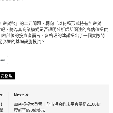
加密貨幣」的二元問題，轉向「以何種形式持有加密貨
季度財報，將為其商業模式是否證明分析師所關注的高估值提供
始加密部位的投資者而言，麥格理的建議提出了一個實際問
動影響的基礎設施投資？
ram
麥格理
s:
Next:
！
加密槓桿大重置！全市場合約未平倉量從2,100億
賣單
腰斬至990億美元