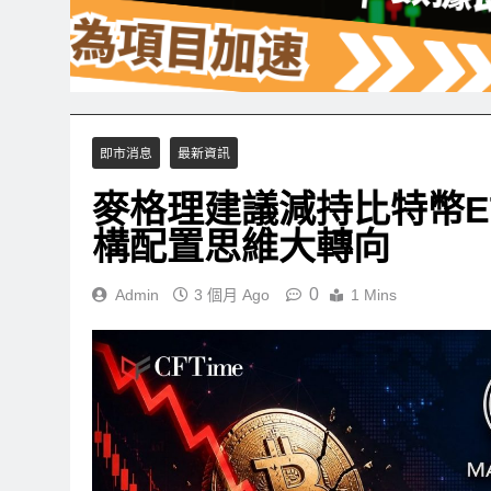
即市消息
最新資訊
麥格理建議減持比特幣ETF
構配置思維大轉向
0
Admin
3 個月 Ago
1 Mins