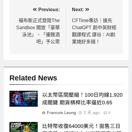
文
Previous:
Next:
章
福布斯正式登陸The
CFTime專訪｜搶先
Sandbox 開放「豪華
ChatGPT 創中英財經
導
泳池」、「優雅酒
翻譯程式 譯谷：AI創
覽
吧」予公眾
業燒好多錢！
Related News
以太幣區間壓縮！100日均線1,920
成關鍵 期貨槓桿比率逼近0.65
Francois Leung
2 天 ago
0
比特幣收復64000美元！拋售三日