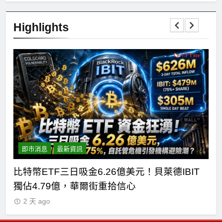
Highlights
即市消息
最新資訊
短
比特幣ETF三日吸金6.26億美元！貝萊德IBIT
C
獨佔4.79億，華爾街重拾信心
德
2 天 ago