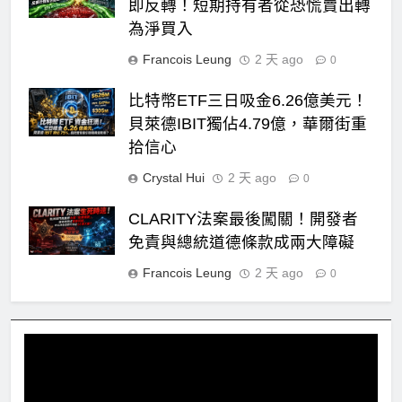
即反轉！短期持有者從恐慌賣出轉
為淨買入
Francois Leung
2 天 ago
0
比特幣ETF三日吸金6.26億美元！
貝萊德IBIT獨佔4.79億，華爾街重
拾信心
Crystal Hui
2 天 ago
0
CLARITY法案最後闖關！開發者
免責與總統道德條款成兩大障礙
Francois Leung
2 天 ago
0