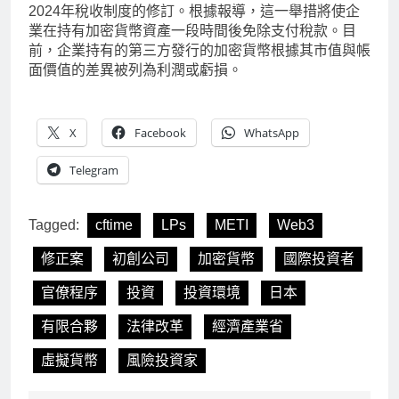
2024年稅收制度的修訂。根據報導，這一舉措將使企
業在持有加密貨幣資產一段時間後免除支付稅款。目
前，企業持有的第三方發行的加密貨幣根據其市值與帳
面價值的差異被列為利潤或虧損。
X
Facebook
WhatsApp
Telegram
Tagged:
cftime
LPs
METI
Web3
修正案
初創公司
加密貨幣
國際投資者
官僚程序
投資
投資環境
日本
有限合夥
法律改革
經濟產業省
虛擬貨幣
風險投資家