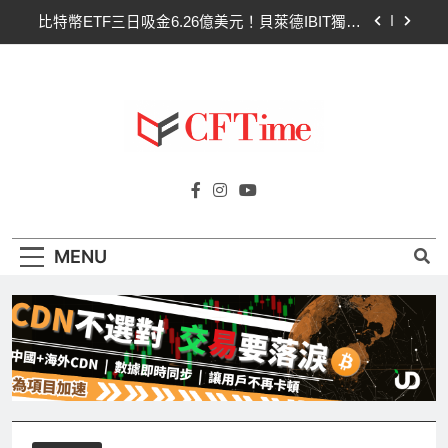
Skip
比特幣ETF三日吸金6.26億美元！貝萊德IBIT獨佔
to
4.79億，華爾街重拾信心
content
CLARITY法案最後闖關！開發者免責與總統道德條
款成兩大障礙
以太幣區間壓縮！100日均線1,920成關鍵 期貨槓
桿比率逼近0.65
比特幣收復64000美元！拋售三日即反轉！短期持
Cftime.io
有者從恐慌賣出轉為淨買入
CFTime與你一同探索有關
比特幣ETF三日吸金6.26億美元！貝萊德IBIT獨佔
AI（ChatGPT）、區塊鏈、NFT、加密貨
4.79億，華爾街重拾信心
幣、元宇宙及金融科技FinTech等資訊。
CLARITY法案最後闖關！開發者免責與總統道德條
MENU
款成兩大障礙