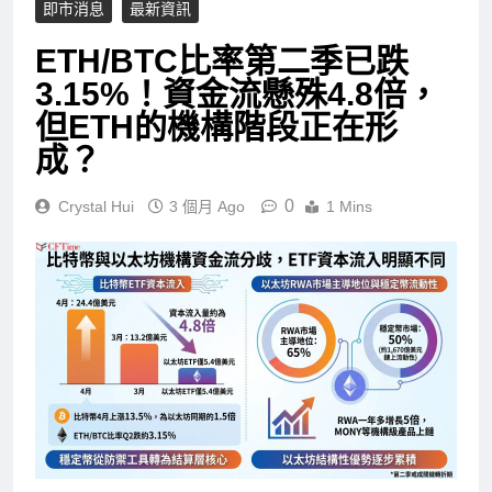
即市消息
最新資訊
ETH/BTC比率第二季已跌
3.15%！資金流懸殊4.8倍，
但ETH的機構階段正在形
成？
0
Crystal Hui
3 個月 Ago
1 Mins