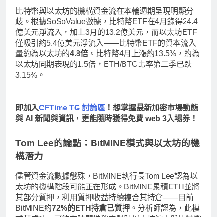
比特幣與以太坊的機構資金流在本輪週期呈現明顯分
歧。根據SoSoValue數據，比特幣ETF在4月錄得24.4
億美元淨流入，加上3月的13.2億美元，而以太坊ETF
僅吸引約5.4億美元淨流入——比特幣ETF的資本流入
量約為以太坊的
4.8倍
。比特幣4月上漲約13.5%，約為
以太坊同期表現的1.5倍，ETH/BTC比率第二季已跌
3.15%。
即加入
CFTime TG 討論區
！想掌握最新加密市場動態
與 AI 新聞與資訊，更能隨時獲得免費 web 3入場券！
Tom Lee的論點：BitMINE模式與以太坊的機
構潛力
儘管資金流數據懸殊，BitMINE執行長Tom Lee認為以
太坊的機構階段可能正在形成。BitMINE累積ETH並將
其部分質押，利用質押收益持續複合其持倉——目前
BitMINE約
72%的ETH持倉已質押
。分析師認為，此模