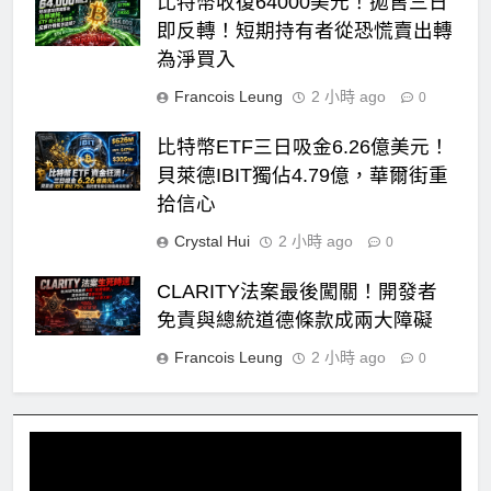
比特幣收復64000美元！拋售三日
即反轉！短期持有者從恐慌賣出轉
為淨買入
Francois Leung
2 小時 ago
0
比特幣ETF三日吸金6.26億美元！
貝萊德IBIT獨佔4.79億，華爾街重
拾信心
Crystal Hui
2 小時 ago
0
CLARITY法案最後闖關！開發者
免責與總統道德條款成兩大障礙
Francois Leung
2 小時 ago
0