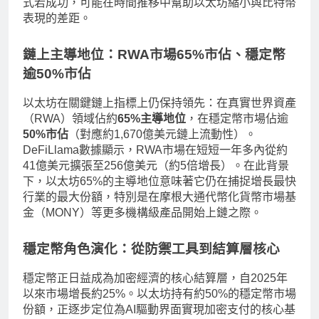
式若成功，可能在時間推移中幫助以太坊縮小與比特幣
表現的差距。
鏈上主導地位：RWA市場65%市佔、穩定幣
逾50%市佔
以太坊在關鍵鏈上指標上仍保持領先：在真實世界資產
（RWA）領域佔約
65%主導地位
，在穩定幣市場佔逾
50%市佔
（對應約1,670億美元鏈上流動性）。
DeFiLlama數據顯示，RWA市場在短短一年多內從約
41億美元擴張至256億美元（約5倍增長）。在此背景
下，以太坊65%的主導地位意味著它仍在捕捉增長最快
行業的最大份額，特別是在摩根大通代幣化貨幣市場基
金（MONY）等更多機構級產品開始上鏈之際。
穩定幣角色演化：從防禦工具到結算層核心
穩定幣正日益成為加密經濟的核心結算層，自2025年
以來市場增長約25%。以太坊持有約50%的穩定幣市場
份額，正逐步定位為AI驅動界面實現加密支付的核心基