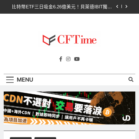
Skip
比特幣ETF三日吸金6.26億美元！貝萊德IBIT獨佔
to
4.79億，華爾街重拾信心
content
CLARITY法案最後闖關！開發者免責與總統道德條
款成兩大障礙
以太幣區間壓縮！100日均線1,920成關鍵 期貨槓
桿比率逼近0.65
比特幣收復64000美元！拋售三日即反轉！短期持
Cftime.io
有者從恐慌賣出轉為淨買入
CFTime與你一同探索有關
比特幣ETF三日吸金6.26億美元！貝萊德IBIT獨佔
AI（ChatGPT）、區塊鏈、NFT、加密貨
4.79億，華爾街重拾信心
幣、元宇宙及金融科技FinTech等資訊。
CLARITY法案最後闖關！開發者免責與總統道德條
MENU
款成兩大障礙