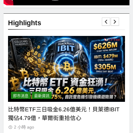
Highlights
即市消息
最新資訊
短
比特幣ETF三日吸金6.26億美元！貝萊德IBIT
C
獨佔4.79億，華爾街重拾信心
德
2 小時 ago