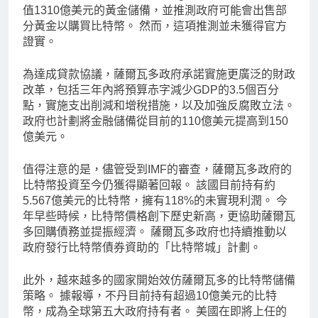
值1310億美元的黃金儲備，並推測政府可能會出售部
分黃金以購買比特幣。 然而，這項推測並未獲得官方
證實。
為達成貸款協議，薩爾瓦多政府承諾實施更廣泛的財政
改革，包括三年內將預算赤字減少GDP的3.5個百分
點，實施支出削減和增稅措施，以及加強反腐敗立法。
政府也計劃將金融儲備從目前的110億美元提高到150
億美元。
值得注意的是，儘管受到IMF的審查，薩爾瓦多政府的
比特幣投資至今仍獲得顯著回報。 該國目前持有約
5.567億美元的比特幣，擁有118%的未實現利潤。 今
年早些時候，比特幣價格創下歷史新高，更協助薩爾瓦
多回購債務並提振經濟。 薩爾瓦多政府也持續推動以
政府發行比特幣債券資助的「比特幣城」計劃。
此外，越來越多的國家開始效仿薩爾瓦多的比特幣儲備
策略。 據報導，不丹目前持有超過10億美元的比特
幣，成為全球第五大政府持有者。 美國在即將上任的