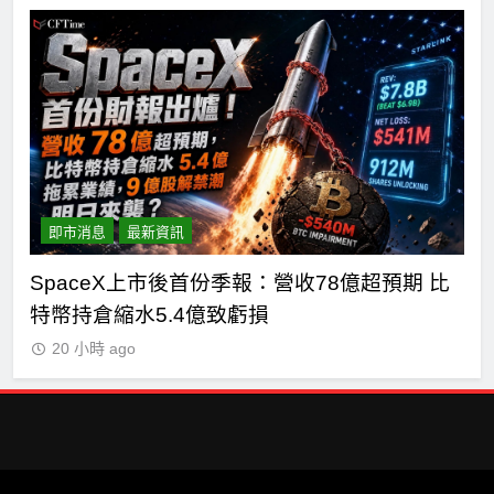
即市消息
最新資訊
主黨
SpaceX上市後首份季報：營收78億超預期 比
H
特幣持倉縮水5.4億致虧損
水
20 小時 ago