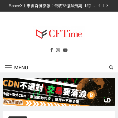
Skip
SpaceX上市後首份季報：營收78億超預期 比特幣
to
持倉縮水5.4億致虧損
content
Hut 8淨虧1.77億美元股價急挫！比特幣持倉縮水成
主因 市場聚焦比特幣波動
Strategy再賣比特幣！Saylor澄清：公司與個人分
開，我從未賣出
CLARITY法案60票門檻仍差關鍵缺口！民主黨七
Cftime.io
參議員聯合聲明：現有提案尚未準備好
CFTime與你一同探索有關
SpaceX上市後首份季報：營收78億超預期 比特幣
AI（ChatGPT）、區塊鏈、NFT、加密貨
持倉縮水5.4億致虧損
幣、元宇宙及金融科技FinTech等資訊。
Hut 8淨虧1.77億美元股價急挫！比特幣持倉縮水成
MENU
主因 市場聚焦比特幣波動
Strategy再賣比特幣！Saylor澄清：公司與個人分
開，我從未賣出