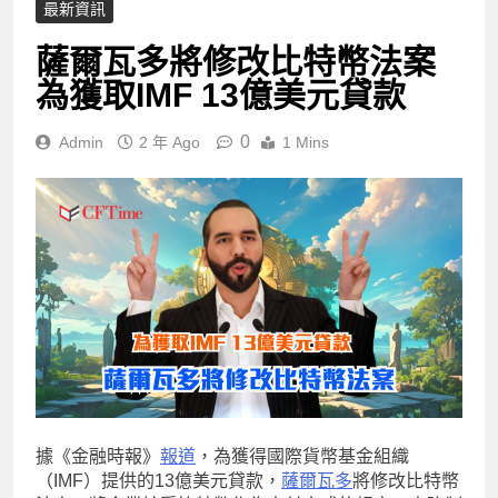
最新資訊
薩爾瓦多將修改比特幣法案
為獲取IMF 13億美元貸款
0
Admin
2 年 Ago
1 Mins
據《金融時報》
報道
，為獲得國際貨幣基金組織
（IMF）提供的13億美元貸款，
薩爾瓦多
將修改比特幣