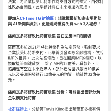
法案，將企業接受比特幣作為支付方式的規定，由強制
性改為自願性。此舉預計將在未來幾週內完成。
即加入
CFTime TG 討論區
！想掌握最新加密市場動態
與 AI 新聞與資訊，更能隨時獲得免費 web 3入場券！
薩爾瓦多將修改比特幣法案 旨在回應IMF的關切
薩爾瓦多於2021年將比特幣列為法定貨幣，強制要求
企業接受比特幣支付，此舉曾引發國際金融機構，包括
IMF的批評。 此次法案修改，旨在回應IMF的關切，以
換取這筆關鍵貸款。 除了IMF的13億美元貸款外，此
協議還有望在未來幾年內，額外獲得世界銀行10億美
元以及美洲開發銀行10億美元的融資，總計達33億美
元。
薩爾瓦多將修改比特幣法案 分析：可能會出售部分黃
金以購買比特幣
社群媒體上，
分析師Travis Kling指出薩爾瓦多擁有價