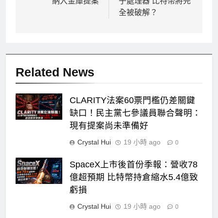
納入金庫提案
子處理器 比特幣將完
導
全被破解？
覽
Related News
CLARITY法案60票門檻仍差關鍵
缺口！民主黨七參議員聯合聲明：
現有提案尚未準備好
Crystal Hui
19 小時 ago
0
SpaceX上市後首份季報：營收78
億超預期 比特幣持倉縮水5.4億致
虧損
Crystal Hui
19 小時 ago
0