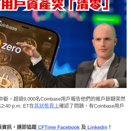
斷，超過9,000名Coinbase用戶報告他們的帳戶餘額突然
0 p.m. ET在
其狀態頁上
確認了問題，有Coinbase用戶
聞與資訊，請即追蹤
CFTime Facebook
及
Linkedin
！