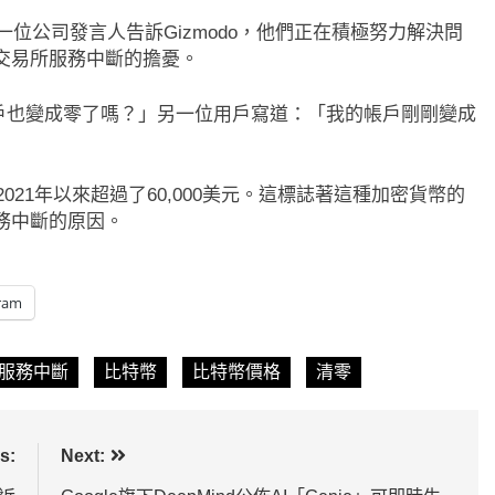
帶！50日SMA及
CLARITY法案道德條款談判陷僵
。一位公司發言人告訴Gizmodo，他們正在積極努力解決問
美元未收復，下降通道
Warren正式要求SEC調查特朗普
交易所服務中斷的擔憂。
幣
e帳戶也變成零了嗎？」另一位用戶寫道：「我的帳戶剛剛變成
2 天 Ago
2021年以來超過了60,000美元。這標誌著這種加密貨幣的
務中斷的原因。
ram
服務中斷
比特幣
比特幣價格
清零
s:
Next: