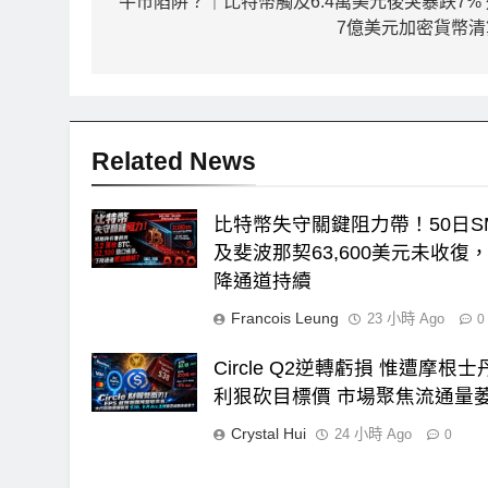
章
牛市陷阱？｜比特幣觸及6.4萬美元後突暴跌7% 
7億美元加密貨幣清
導
覽
Related News
比特幣失守關鍵阻力帶！50日S
及斐波那契63,600美元未收復
降通道持續
Francois Leung
23 小時 Ago
0
Circle Q2逆轉虧損 惟遭摩根士
利狠砍目標價 市場聚焦流通量
Crystal Hui
24 小時 Ago
0