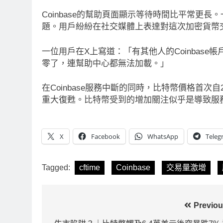
RITY法案60票門檻仍差關鍵缺
比特幣失守關鍵阻力
Coinbase的幫助頁面顯示等待時間比平常更長
民主黨七參議員聯合聲明：現有提
斐波那契63,600
題。用戶紛紛在社交媒體上表達對這次加密貨幣
未準備好
持續
一位用戶在X上寫道：「有其他人的Coinbas
Ago
2 天 Ago
零了，連幫助中心都無法加載。」
在Coinbase服務中斷的同時，比特幣價格首次自
重大復甦。比特幣受到的增加關注似乎是導致服
X
Facebook
WhatsApp
Teleg
Tagged:
cftime
Coinbase
交易量激增
文
Previou