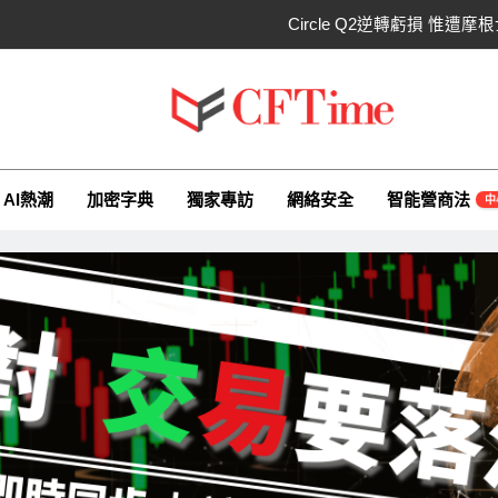
Circle Q2逆轉虧損 惟
CLARITY法案60票門檻仍差關鍵缺口！民主
比特幣失守關鍵阻力帶！50日SMA及斐波
ime.io
e與你一同探索有關AI（ChatGPT）、區塊鏈、NFT、加密貨幣、元
CLARITY法案道德條款談判陷僵局！
AI熱潮
加密字典
獨家專訪
網絡安全
智能營商法
中
Circle Q2逆轉虧損 惟
CLARITY法案60票門檻仍差關鍵缺口！民主