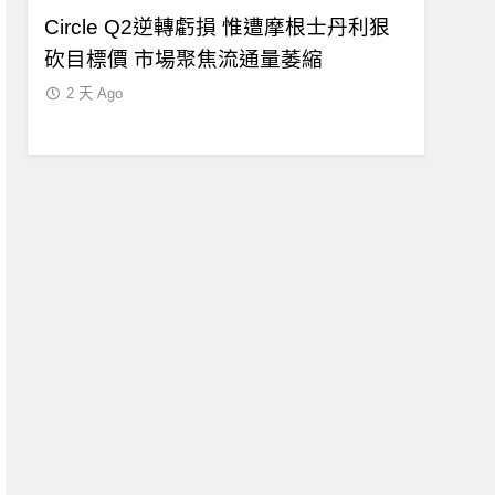
局！
Circle Q2逆轉虧損 惟遭摩根士丹利狠
CLARI
迷因
砍目標價 市場聚焦流通量萎縮
口！民主
案尚未準
2 天 Ago
2 天 Ago