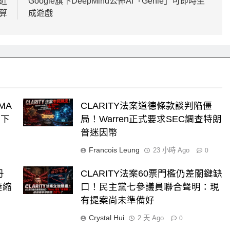
近
Google旗下DeepMind公佈AI「Genie」可即時生
算
成遊戲
MA
CLARITY法案道德條款談判陷僵
，下
局！Warren正式要求SEC調查特朗
普迷因幣
Francois Leung
23 小時 Ago
0
丹
CLARITY法案60票門檻仍差關鍵缺
萎縮
口！民主黨七參議員聯合聲明：現
有提案尚未準備好
Crystal Hui
2 天 Ago
0