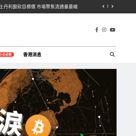
遭摩根士丹利狠砍目標價 市場聚焦流通量萎縮
黨七參議員聯合聲明：現有提案尚未準備好
那契63,600美元未收復，下降通道持續
宇宙及金融科技FinTech等資訊。
Warren正式要求SEC調查特朗普迷因幣
香港消息
小企必看
遭摩根士丹利狠砍目標價 市場聚焦流通量萎縮
黨七參議員聯合聲明：現有提案尚未準備好