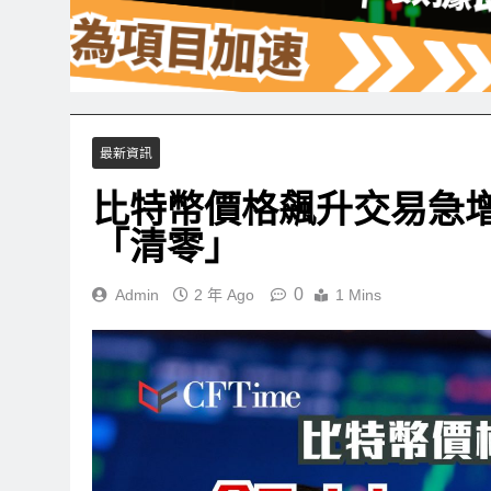
最新資訊
比特幣價格飆升交易急增 
「清零」
0
Admin
2 年 Ago
1 Mins