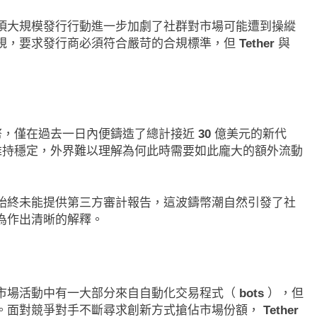
項大規模發行行動進一步加劇了社群對市場可能遭到操縱
規，要求發行商必須符合嚴苛的合規標準，但
Tether
與
幣，僅在過去一日內便鑄造了總計接近
30
億美元的新代
持穩定，外界難以理解為何此時需要如此龐大的額外流動
始終未能提供第三方審計報告，這波鑄幣潮自然引發了社
為作出清晰的解釋。
市場活動中有一大部分來自自動化交易程式（
bots
），但
即市消息
最新資訊
。面對競爭對手不斷尋求創新方式搶佔市場份額，
Tether