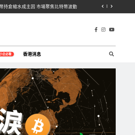
比特幣持倉縮水成主因 市場聚焦比特幣波動
Saylor澄清：公司與個人分開，我從未賣出
黨七參議員聯合聲明：現有提案尚未準備好
宇宙及金融科技FinTech等資訊。
78億超預期 比特幣持倉縮水5.4億致虧損
香港消息
小企必看
比特幣持倉縮水成主因 市場聚焦比特幣波動
Saylor澄清：公司與個人分開，我從未賣出