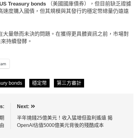
US Treasury bonds
（美國國庫債券），但目前缺乏證據
高速度購入國債，但其規模與其發行的穩定幣總量仍遠遠
在大量懸而未決的問題。在獲得更具體資訊之前，市場對
未來持續發酵。
ram
ury bonds
穩定幣
第三方審計
s:
Next:
期
半年燒錢25億美元！收入猛增但盈利遙遠 揭
由
OpenAI估值5000億美元背後的殘酷成本