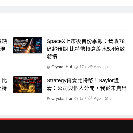
鍵缺
SpaceX上市後首份季報：營收78
：現
億超預期 比特幣持倉縮水5.4億致
虧損
Crystal Hui
17 小時 Ago
0
！比
Strategy再賣比特幣！Saylor澄
比特
清：公司與個人分開，我從未賣出
Crystal Hui
17 小時 Ago
0