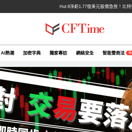
Hut 8淨虧1.77億美元股價急挫！
Strategy再賣比特幣！
CLARITY法案60票門檻仍差關鍵缺口！民主
ime.io
e與你一同探索有關AI（ChatGPT）、區塊鏈、NFT、加密貨幣、元
SpaceX上市後首份季報：營收
AI熱潮
加密字典
獨家專訪
網絡安全
智能營商法
中
Hut 8淨虧1.77億美元股價急挫！
Strategy再賣比特幣！