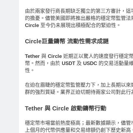
由於兩家發行商長期缺乏獨立的第三方審計，這
的擔憂。儘管美國即將推出嚴格的穩定幣監管法
Circle
至今仍未展現出積極配合的緊迫性。
Circle巨量鑄幣 流動性需求成謎
Tether
與
Circle
近期正以驚人的速度發行穩定
幣。然而，由於
USDT
及
USDC
的交易活動量維
性。
在迫在眉睫的穩定幣監管壓力下，加上長期以來
群的強烈質疑。業界正迫切期待兩家公司對此行
Tether
與
Circle
啟動鑄幣行動
穩定幣市場當前熱度極高；最新數據顯示，儘管
消息
最新資訊
即市消息
最新資訊
上個月的代幣供應量和交易總額仍創下歷史新高