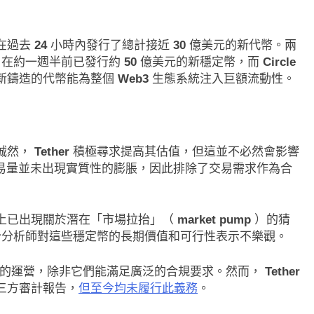
0票門檻仍差關鍵缺
SpaceX上市後首份季報：營收78
員聯合聲明：現有提
預期 比特幣持倉縮水5.4億致虧損
在過去
24
小時內發行了總計接近
30
億美元的新代幣。兩
17 小時 Ago
在約一週半前已發行約
50
億美元的新穩定幣，而
Circle
新鑄造的代幣能為整個
Web3
生態系統注入巨額流動性。
誠然，
Tether
積極尋求提高其估值，但這並不必然會影響
易量並未出現實質性的膨脹，因此排除了交易需求作為合
上已出現關於潛在「市場拉抬」（
market pump
）的猜
分析師對這些穩定幣的長期價值和可行性表示不樂觀。
幣的運營，除非它們能滿足廣泛的合規要求。然而，
Tether
三方審計報告，
但至今均未履行此義務
。