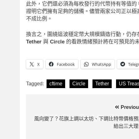
此外，它們還必須為每枚發行的代幣持有等值的
證明它們擁有足夠的儲備。儘管兩家公司正以極
不成比例。
換言之，圍繞這波穩定幣大規模鑄造行動，仍存
Tether
與
Circle
的看跌情緒預計將在可預見的
X
Facebook
WhatsApp
Teleg
Tagged:
cftime
Circle
Tether
US Treas
文
Previou
章
風向變了？花旗上調以太坊、下調比特幣價格預
給出三大理
導