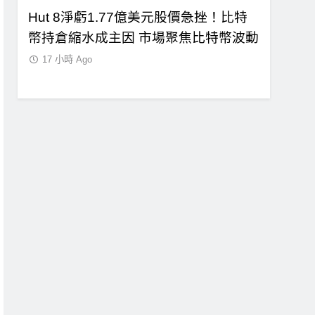
億超
Hut 8淨虧1.77億美元股價急挫！比特
Strat
幣持倉縮水成主因 市場聚焦比特幣波動
司與個人
17 小時 Ago
17 小時 A