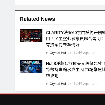
覽
Related News
CLARITY法案60票門檻仍差關
口！民主黨七參議員聯合聲明
有提案尚未準備好
Crystal Hui
17 小時 Ago
0
Hut 8淨虧1.77億美元股價急挫
特幣持倉縮水成主因 市場聚焦
幣波動
Crystal Hui
17 小時 Ago
0