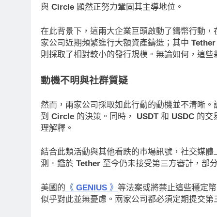
與
Circle
顯然正努力鞏固其主導地位。
ategy再賣比特幣！Saylor澄清：公
CLARITY法案6
個人分開，我從未賣出
口！民主黨七參議
在此背景下，這兩大企業巨頭啟動了鑄幣行動，
案尚未準備好
小時 Ago
家公司近期頻繁進行大額資產鑄造；其中
Tether
則採取了相對較小的發行規模。無論如何，這些
17 小時 Ago
動機不明與社群質疑
然而，兩家公司採取如此行動的動機並不清晰。
到
Circle
的決策。同時，
USDT
和
USDC
的交
理解釋。
結合此類活動與其他看跌的市場訊號，社交媒體
測。鑑於
Tether
至今仍未接受第三方審計，部分
美國的
《
GENIUS
》
等法案或將禁止這些穩定
似乎對此並無憂慮。兩家公司都必須定期提交第