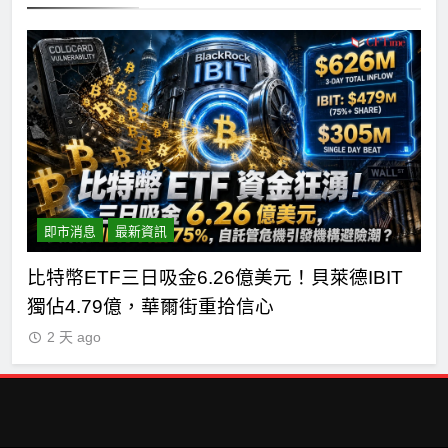
即市消息
最新資訊
短
比特幣ETF三日吸金6.26億美元！貝萊德IBIT
C
獨佔4.79億，華爾街重拾信心
德
2 天 ago