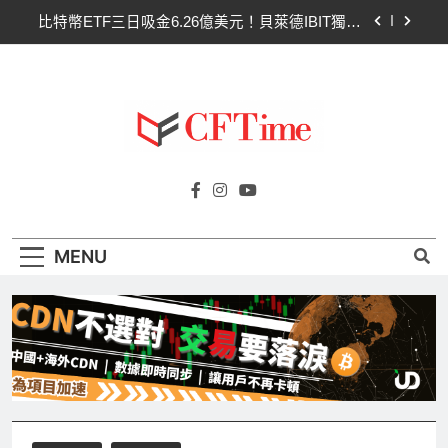
Skip
比特幣ETF三日吸金6.26億美元！貝萊德IBIT獨佔
to
4.79億，華爾街重拾信心
content
CLARITY法案最後闖關！開發者免責與總統道德條
款成兩大障礙
以太幣區間壓縮！100日均線1,920成關鍵 期貨槓
桿比率逼近0.65
比特幣收復64000美元！拋售三日即反轉！短期持
Cftime.io
有者從恐慌賣出轉為淨買入
CFTime與你一同探索有關
比特幣ETF三日吸金6.26億美元！貝萊德IBIT獨佔
AI（ChatGPT）、區塊鏈、NFT、加密貨
4.79億，華爾街重拾信心
幣、元宇宙及金融科技FinTech等資訊。
CLARITY法案最後闖關！開發者免責與總統道德條
MENU
款成兩大障礙