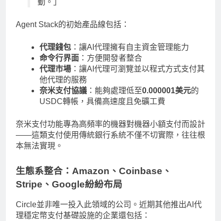
動。」
Agent Stack的初始產品線包括：
代理錢包
：讓AI代理擁有自主資金管理能力
命令行界面
：方便開發者整合
代理市場
：讓AI代理可瀏覽並以程式方式支付其
他代理的服務
奈米支付協議
：能夠處理低至
0.000001美元
的
USDC轉帳，具備高速度且免礦工費
奈米支付功能專為高頻率的機器對機器小額支付而設計
——這類支付使用傳統銀行系統不僅不切實際，往往根
本無法實現。
生態系整合：Amazon、Coinbase、
Stripe、Google紛紛布局
Circle並非唯一投入此領域的公司。近期其他推出AI代
理穩定幣支付基礎設施的企業還包括：