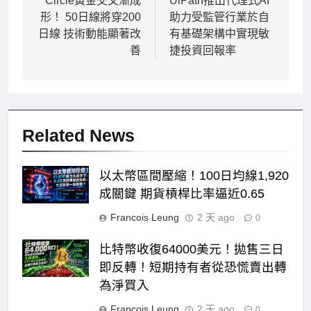
章
Circle黃金交叉漸成
UiPath推出代理式AI
形！ 50日線將穿200
助力受監管行業於自
導
日線 技術動能顯著改
有基礎架構中實現敏
覽
善
捷投資回報率
Related News
以太幣區間壓縮！100日均線1,920
成關鍵 期貨槓桿比率逼近0.65
Francois Leung
2 天 ago
0
比特幣收復64000美元！拋售三日
即反轉！短期持有者從恐慌賣出轉
為淨買入
Francois Leung
2 天 ago
0