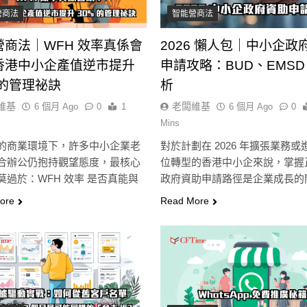
營商法
智能營商法
營商法｜WFH 效率真係會
2026 懶人包｜中小企政
香港中小企產值逆市提升
申請攻略：BUD、EMSD
 的管理祕訣
析
維基
老闆維基
6 個月 Ago
0
1
6 個月 Ago
0
Mins
的商業環境下，許多中小企業老
對於計劃在 2026 年擴張業務或
合辦公仍抱持觀望態度，最核心
位轉型的香港中小企來說，掌握
莫過於：WFH 效率 是否真能與
政府資助申請路徑是企業成長的
隨…
ore
Read More