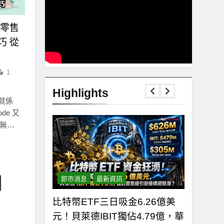
 零售
巧 從
1
Highlights
就係
de 又
係無…
即市消息
最新資訊
即市消息
0美元！拋售三
比特幣ETF三日吸金6.26億美
CLAR
有者從恐慌
元！貝萊德IBIT獨佔4.79億，華
者免責與