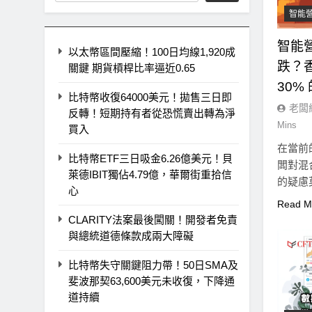
智能
智能
以太幣區間壓縮！100日均線1,920成
跌？
關鍵 期貨槓桿比率逼近0.65
30%
比特幣收復64000美元！拋售三日即
老闆
反轉！短期持有者從恐慌賣出轉為淨
Mins
買入
在當前
比特幣ETF三日吸金6.26億美元！貝
闆對混
萊德IBIT獨佔4.79億，華爾街重拾信
的疑慮
心
辦公…
Read M
CLARITY法案最後闖關！開發者免責
與總統道德條款成兩大障礙
比特幣失守關鍵阻力帶！50日SMA及
斐波那契63,600美元未收復，下降通
道持續