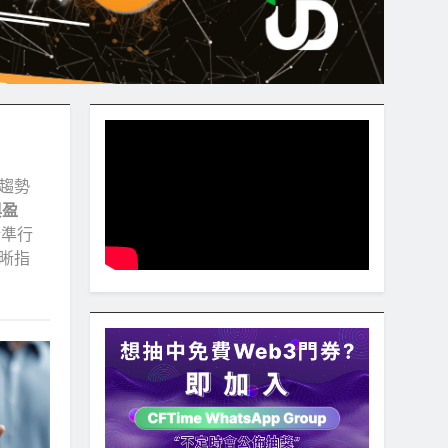
趨勢
與盈
精準行
晰指