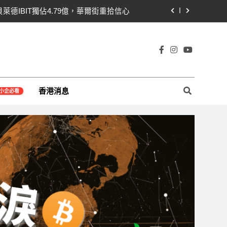
貝萊德IBIT獨佔4.79億，華爾街重拾信心
關！開發者免責與總統道德條款成兩大障礙
線1,920成關鍵 期貨槓桿比率逼近0.65
宇宙及金融科技FinTech等資訊。
即反轉！短期持有者從恐慌賣出轉為淨買入
香港消息
小企必看
貝萊德IBIT獨佔4.79億，華爾街重拾信心
關！開發者免責與總統道德條款成兩大障礙