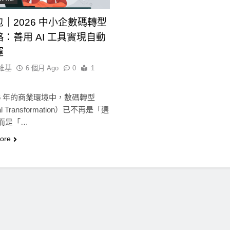
0.65
賣出轉為淨買入
｜2026 中小企數碼轉型
6 個月 Ago
6 個月 Ago
：善用 AI 工具實現自動
運
維基
6 個月 Ago
0
1
26 年的商業環境中，數碼轉型
tal Transformation）已不再是「選
而是「…
ore