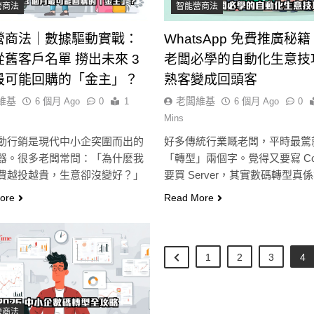
營商法
智能營商法
營商法｜數據驅動實戰：
WhatsApp 免費推廣秘籍
舊客戶名單 撈出未來 3
老闆必學的自動化生意技
最可能回購的「金主」？
熟客變成回頭客
維基
老闆維基
6 個月 Ago
0
1
6 個月 Ago
0
Mins
動行銷是現代中小企突圍而出的
好多傳統行業嘅老闆，平時最驚
器。很多老闆常問：「為什麼我
「轉型」兩個字。覺得又要寫 Co
費越投越貴，生意卻沒變好？」
要買 Server，其實數碼轉型真
往…
ore
Read More
即市消息
最新資訊
即市消息
最新資訊
1
2
3
4
發
以太幣區間壓縮！100日均線
比特幣收復6400
大
1,920成關鍵 期貨槓桿比率逼近
日即反轉！短期持
營商法