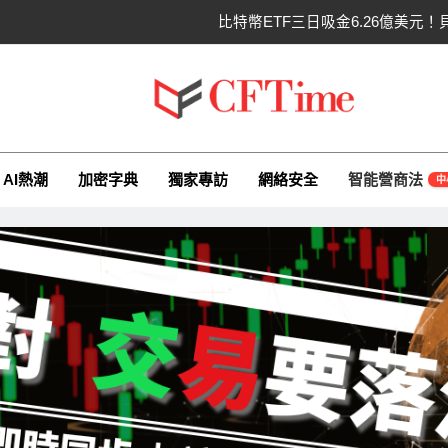
比特幣ETF三日吸金6.26億美元！
CLARITY法案最後闖
以太幣區間壓縮！100日均
ime.io
e與你一同探索有關AI（ChatGPT）、區塊鏈、NFT、加密貨幣、元
比特幣收復64000美元！拋售三日
AI熱潮
加密字典
獨家專訪
網絡安全
智能營商法
中
比特幣ETF三日吸金6.26億美元！
CLARITY法案最後闖