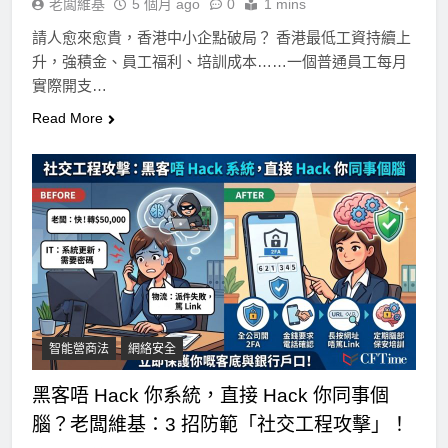
老闆維基
5 個月 ago
0
1 mins
請人愈來愈貴，香港中小企點破局？ 香港最低工資持續上
升，強積金、員工福利、培訓成本……一個普通員工每月
實際開支…
Read More
智能營商法
網絡安全
黑客唔 Hack 你系統，直接 Hack 你同事個
腦？老闆維基：3 招防範「社交工程攻擊」！