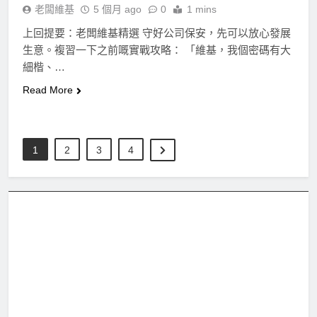
老闆維基
5 個月 ago
0
1 mins
上回提要：老闆維基精選 守好公司保安，先可以放心發展
生意。複習一下之前嘅實戰攻略： 「維基，我個密碼有大
細楷、…
Read More
1
2
3
4