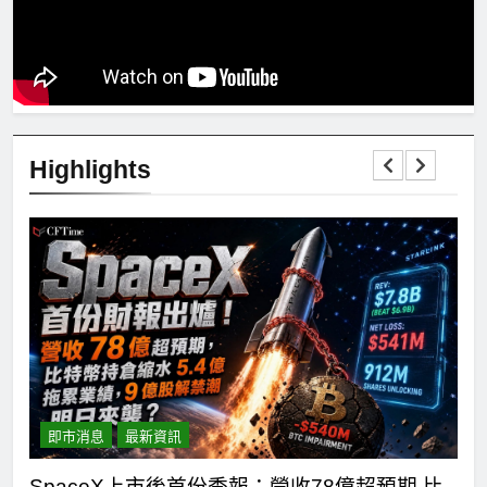
Highlights
即市消息
最新資訊
主黨
SpaceX上市後首份季報：營收78億超預期 比
H