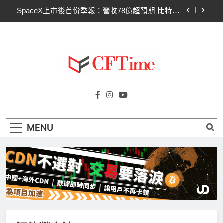
Skip
SpaceX上市後首份季報：營收78億超預期 比特幣
to
持倉縮水5.4億致虧損
content
Hut 8淨虧1.77億美元股價急挫！比特幣持倉縮水成
主因 市場聚焦比特幣波動
Strategy再賣比特幣！Saylor澄清：公司與個人分
開，我從未賣出
CLARITY法案60票門檻仍差關鍵缺口！民主黨七
Cftime.io
參議員聯合聲明：現有提案尚未準備好
CFTime與你一同探索有關
SpaceX上市後首份季報：營收78億超預期 比特幣
AI（ChatGPT）、區塊鏈、NFT、加密貨
持倉縮水5.4億致虧損
幣、元宇宙及金融科技FinTech等資訊。
Hut 8淨虧1.77億美元股價急挫！比特幣持倉縮水成
MENU
主因 市場聚焦比特幣波動
Strategy再賣比特幣！Saylor澄清：公司與個人分
開，我從未賣出