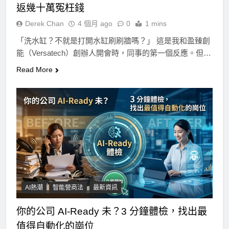
返幾十萬冤枉錢
Derek Chan
4 個月 ago
0
1 mins
「洗水缸？不就是打開水缸刷刷牆嗎？」 這是我和盈臻創
能（Versatech）創辦人開會時，同事的第一個反應。但…
Read More
AI熱潮
智能營商法
最新資訊
你的公司 AI-Ready 未？3 分鐘體檢，找出最
值得自動化的崗位