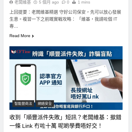
老闆維基
5 個月 ago
0
1 mins
上回提要：老闆維基精選 守好公司保安，先可以放心發展
生意。複習一下之前嘅實戰攻略： 「維基，我請咗個 IT
專…
Read More
智能營商法
網絡安全
收到「順豐派件失敗」短訊？老闆維基：撳錯
一條 Link 冇咗十萬 呢啲學費唔好交！