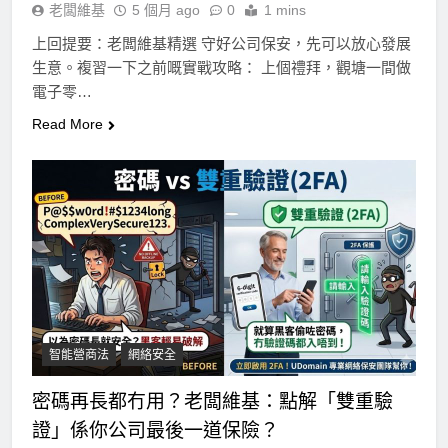
老闆維基
5 個月 ago
0
1 mins
上回提要：老闆維基精選 守好公司保安，先可以放心發展
生意。複習一下之前嘅實戰攻略： 上個禮拜，觀塘一間做
電子零…
Read More
智能營商法
網絡安全
密碼再長都冇用？老闆維基：點解「雙重驗
證」係你公司最後一道保險？