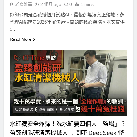
老闆維基
2 個月 ago
0
1 mins
你的公司是否花幾個月試點AI，最後卻無法真正落地？多
代理AI編排是2026年解決這個問題的核心架構。本文提供
5…
Read More
智能營商法
最新資訊
獨家專訪
水缸藏安全炸彈！洗水缸要四個人「監場」？
盈臻創能研清潔機械人 ：問吓 DeepSeek 慳