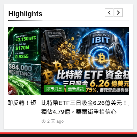
Highlights
即市消息
最新資訊
短
比特幣ETF三日吸金6.26億美元！貝萊德IBIT
C
獨佔4.79億，華爾街重拾信心
德
2 天 ago