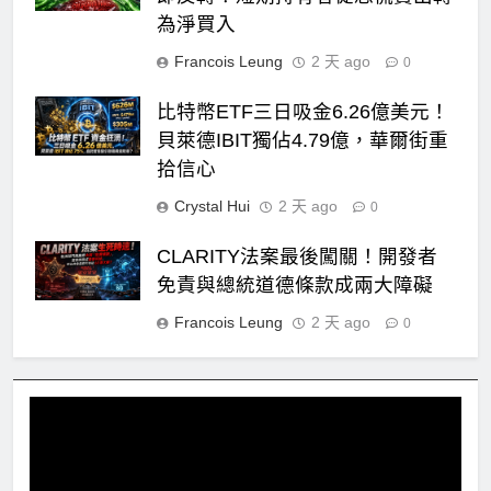
為淨買入
Francois Leung
2 天 ago
0
比特幣ETF三日吸金6.26億美元！
貝萊德IBIT獨佔4.79億，華爾街重
拾信心
Crystal Hui
2 天 ago
0
CLARITY法案最後闖關！開發者
免責與總統道德條款成兩大障礙
Francois Leung
2 天 ago
0