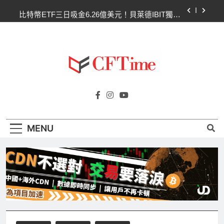
Skip
比特幣ETF三日吸金6.26億美元！貝萊德IBIT獨佔
to
4.79億，華爾街重拾信心
content
CLARITY法案最後闖關！開發者免責與總統道德條
款成兩大障礙
以太幣區間壓縮！100日均線1,920成關鍵 期貨槓
桿比率逼近0.65
比特幣收復64000美元！拋售三日即反轉！短期持
Cftime.io
有者從恐慌賣出轉為淨買入
CFTime與你一同探索有關
比特幣ETF三日吸金6.26億美元！貝萊德IBIT獨佔
AI（ChatGPT）、區塊鏈、NFT、加密貨
4.79億，華爾街重拾信心
幣、元宇宙及金融科技FinTech等資訊。
CLARITY法案最後闖關！開發者免責與總統道德條
MENU
款成兩大障礙