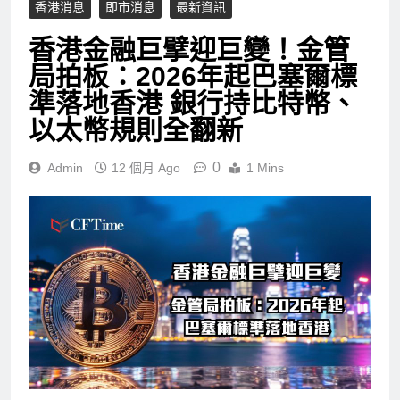
香港消息
即市消息
最新資訊
香港金融巨擘迎巨變！金管
局拍板：2026年起巴塞爾標
準落地香港 銀行持比特幣、
以太幣規則全翻新
0
Admin
12 個月 Ago
1 Mins