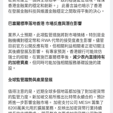
密貨幣建立一個與全球標準一致的穩健監管環境，確保
香港金融業的穩定和創新。」 此番言論也暗示了香港
在發展金融科技與維護金融穩定之間取得平衡的決心。
巴塞爾標準落地香港
市場反應與潛在影響
業界人士預期，此項監管措施將對市場情緒，特別是金
融機構對穩定幣和 RWA 代幣的接受度產生影響。儘管
目前官方公開反應有限，但相關利益相關者正密切關注
其後續發展及影響。 有專家預測，香港銀行可能效仿
瑞士的經驗，在實施巴塞爾標準後，
減少表內直接持有
的加密資產
，但同時可能加強相關服務基礎設施的建
設。
全球監管趨勢與產業發展
值得注意的是，近期全球多個地區都加強了對加密貨幣
的監管力度。新加坡交易所推出比特幣永續合約，預計
將進一步影響金融市場。 加密支付公司 MESH 籌集了
8200萬美元用於擴展業務，反映出加密貨幣行業持續