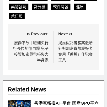
藥物發現
計算機
軟件開發
進展
黃仁勳
文
Previous:
Next:
章
屢勸不改｜歐洲央行
揭虛假記者騙案激增
行長拉加德自爆 兒子
針對加密貨幣愛好者
導
投資加密貨幣損失大
竟用「香蕉」作犯案
覽
半身家
工具
Related News
香港寬頻推AI+平台 國產GPU平六