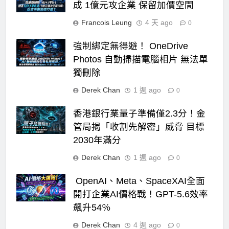
成 1億元攻企業 保留加價空間
Francois Leung
4 天 ago
0
強制綁定無得避！ OneDrive
Photos 自動掃描電腦相片 無法單
獨刪除
Derek Chan
1 週 ago
0
香港銀行業量子準備僅2.3分！金
管局揭「收割先解密」威脅 目標
2030年滿分
Derek Chan
1 週 ago
0
OpenAI、Meta、SpaceXAI全面
開打企業AI價格戰！GPT-5.6效率
飆升54％
Derek Chan
4 週 ago
0