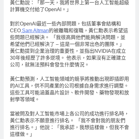
黃仁勳說：「那一天，我將世界上第一台人工智能超級
計算機交付給了OpenAI。」
對於OpenAI最近一些內部問題，包括董事會結構和
CEO
Sam Altman
的被離職和復職，黃仁勳表示希望這
些問題已經解決。 「我很高興他們能夠解決問題，並
希望他們已經解決了 – 這是一個非常出色的團隊。」
黃仁勳提到企業治理的重要性，並指出NVIDIA在成立
30年後經歷了許多逆境。 他表示，如果沒有正確建立
公司，就無法預料會發生什麼情況。
黃仁勳預測，人工智能領域的競爭將推動出現即插即用
的AI工具，供不同產業的公司根據自身需求進行調整。
這些工具可能涵蓋晶片設計、軟件開發、藥物發現和放
射學等領域。
當被問及對人工智能市場上各公司的成功進行排名時，
黃仁勳表示不願意進行排名。 「我不會對我的朋友們
進行排名。」他說：「我承認，我想這樣做，但我不會
這樣做。」