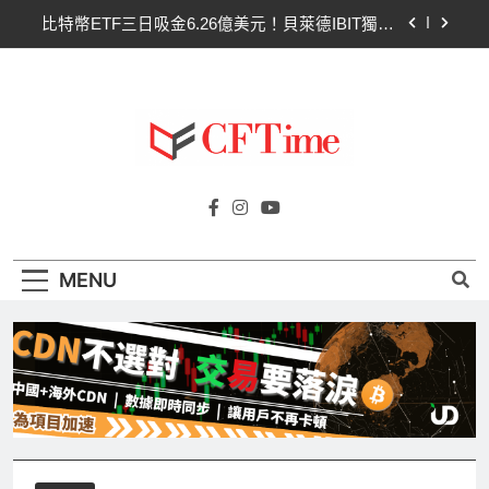
Skip
比特幣ETF三日吸金6.26億美元！貝萊德IBIT獨佔
to
4.79億，華爾街重拾信心
content
CLARITY法案最後闖關！開發者免責與總統道德條
款成兩大障礙
以太幣區間壓縮！100日均線1,920成關鍵 期貨槓
桿比率逼近0.65
比特幣收復64000美元！拋售三日即反轉！短期持
Cftime.io
有者從恐慌賣出轉為淨買入
CFTime與你一同探索有關
比特幣ETF三日吸金6.26億美元！貝萊德IBIT獨佔
AI（ChatGPT）、區塊鏈、NFT、加密貨
4.79億，華爾街重拾信心
幣、元宇宙及金融科技FinTech等資訊。
CLARITY法案最後闖關！開發者免責與總統道德條
MENU
款成兩大障礙