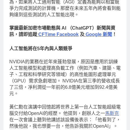
為，如果將人工通用智能（AGI）定義為能夠以相當競
爭力完成測試的計算機，那麼在未來五年內將會看到能
夠達到這些測試的人工智能出現。
掌握最新加密市場動態與 AI （ChatGPT）新聞與資
訊，請即追蹤
CFTime Facebook
及
Google 新聞
！
人工智能將在5年內與人類競爭
NVIDIA的業務在近年來蓬勃發展，原因是應用於訓練
人工智能模型和處理高負載工作（例如汽車、建築、電
子、工程和科學研究等領域）的高性能圖形處理單元
（GPU）需求急劇增加。 NVIDIA在第三季的營收成長
了三倍，凈利潤從一年前的6.8億美元增加到92.4億美
元。
黃仁勳在演講中回憶起將世界上第一台人工智能超級電
腦交付給OpenAI的經歷。 他提到，創辦人之一
馬斯克
在一次會議上聽到他講述該設備後表示：「他看到了，
然後他說，我也想要一台，他告訴我關於OpenAI」。