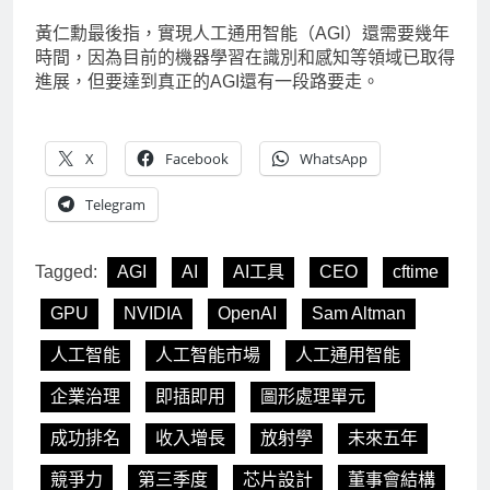
黃仁勳最後指，實現人工通用智能（AGI）還需要幾年
時間，因為目前的機器學習在識別和感知等領域已取得
進展，但要達到真正的AGI還有一段路要走。
X
Facebook
WhatsApp
Telegram
Tagged:
AGI
AI
AI工具
CEO
cftime
GPU
NVIDIA
OpenAI
Sam Altman
人工智能
人工智能市場
人工通用智能
企業治理
即插即用
圖形處理單元
成功排名
收入增長
放射學
未來五年
競爭力
第三季度
芯片設計
董事會結構