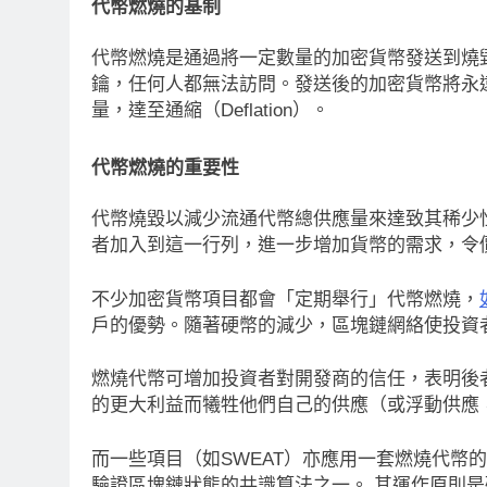
代幣燃燒的基制
代幣燃燒是通過將一定數量的加密貨幣發送到燒
鑰，任何人都無法訪問。發送後的加密貨幣將永
量，達至通縮（Deflation）。
代幣燃燒的重要性
代幣燒毀以減少流通代幣總供應量來達致其稀少
者加入到這一行列，進一步增加貨幣的需求，令
不少加密貨幣項目都會「定期舉行」代幣燃燒，
戶的優勢。隨著硬幣的減少，區塊鏈網絡使投資
燃燒代幣可增加投資者對開發商的信任，表明後
的更大利益而犧牲他們自己的供應（或浮動供應
而一些項目（如SWEAT）亦應用一套燃燒代幣
消息
最新資訊
驗證區塊鏈狀態的共識算法之一。 其運作原則
即市消息
最新資訊