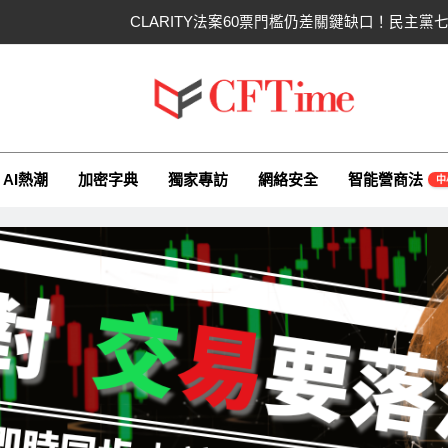
CLARITY法案60票門檻仍差關鍵缺口！民主
SpaceX上市後首份季報：營收
CLARITY法案道德條款談判陷僵局！
ime.io
e與你一同探索有關AI（ChatGPT）、區塊鏈、NFT、加密貨幣、元
Circle Q2逆轉虧損 惟
AI熱潮
加密字典
獨家專訪
網絡安全
智能營商法
中
CLARITY法案60票門檻仍差關鍵缺口！民主
SpaceX上市後首份季報：營收