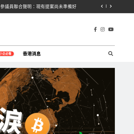
黨七參議員聯合聲明：現有提案尚未準備好
78億超預期 比特幣持倉縮水5.4億致虧損
Warren正式要求SEC調查特朗普迷因幣
宇宙及金融科技FinTech等資訊。
遭摩根士丹利狠砍目標價 市場聚焦流通量萎縮
香港消息
小企必看
黨七參議員聯合聲明：現有提案尚未準備好
78億超預期 比特幣持倉縮水5.4億致虧損