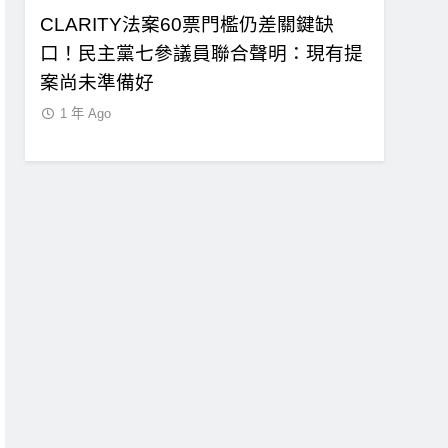
利狠
CLARITY法案60票門檻仍差關鍵缺
Spac
口！民主黨七參議員聯合聲明：現有提
預期 比
案尚未準備好
1 年 Ago
1 年 Ago