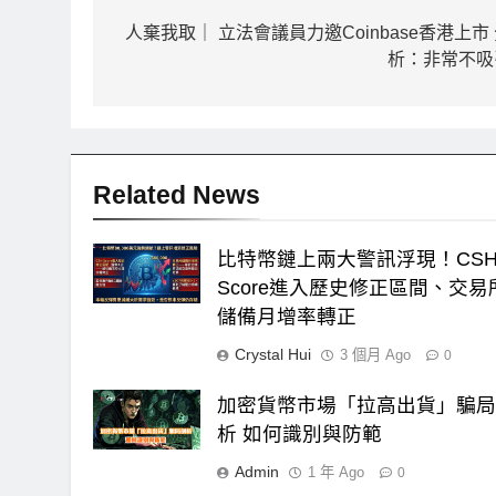
章
人棄我取｜ 立法會議員力邀Coinbase香港上市
析：非常不吸
導
覽
Related News
比特幣鏈上兩大警訊浮現！CS
Score進入歷史修正區間、交易
儲備月增率轉正
Crystal Hui
3 個月 Ago
0
加密貨幣市場「拉高出貨」騙
析 如何識別與防範
Admin
1 年 Ago
0