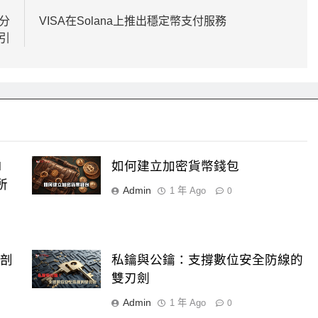
 分
VISA在Solana上推出穩定幣支付服務
引
H
如何建立加密貨幣錢包
所
Admin
1 年 Ago
0
局剖
私鑰與公鑰：支撐數位安全防線的
雙刃劍
Admin
1 年 Ago
0