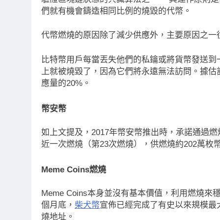
們就有機會鑄造相同比例的燒毀的代幣。
ceX上市後首份季報：營收78億超
CLARITY法案道
比特幣持倉縮水5.4億致虧損
代幣燃燒的原因除了減少供應外，主要原因之一
Warren正式要求
Ago
幣
比特幣用戶每當丟失他們的私鑰或將貨幣發送到
1 年 Ago
上就被燒毀了，因為它們將永遠無法訪問。據估計
應量的20%。
幣安幣
如上文提及，2017年幣安幣推出時，承諾通過
近一次燃燒（第23次燃燒），供燃燒約202萬枚幣
Meme Coins燃燒
Meme Coins本身並沒有基本價值，利用燃
個月底，
柴犬幣
宣佈已經完成了有史以來規模最大
燒地址。