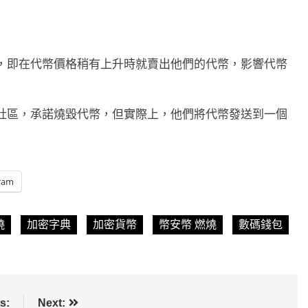
，即在代幣價格稍有上升時就賣出他們的代幣，影響代幣
社區，承諾燒毀代幣，但實際上，他們將代幣發送到一個
ram
燒
加密字典
加密貨幣
幣安幣 燃燒
數碼錢包
s:
Next: