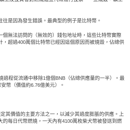
Circle Q2逆轉虧損 惟遭摩根士丹
德條款談判陷僵局！
砍目標價 市場聚焦流通量萎縮
往往是因為發生錯誤。最典型的例子是比特幣。
SEC調查特朗普迷因
1 年 Ago
一個無法訪問的（無效的）錢包地址時，這些比特幣實際
，超過400萬個比特幣已經因這個原因而被燒毀，佔總供
燃燒過程從流通中移除1億個BNB（佔總供應量的一半）。最
安幣（價值約6.76億美元）。
燒來穩定其價值的主要方法之一，以減少其過度膨脹的供應。上
的每日代幣燃燒，一天內有4100萬枚柴犬幣被發送到燃