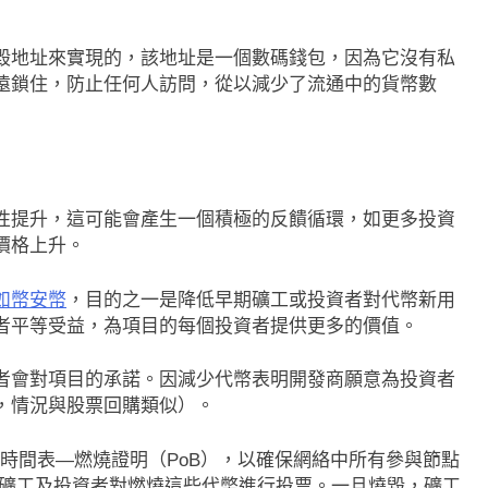
毀地址來實現的，該地址是一個數碼錢包，因為它沒有私
遠鎖住，防止任何人訪問，從以減少了流通中的貨幣數
性提升，這可能會產生一個積極的反饋循環，如更多投資
價格上升。
如幣安幣
，目的之一是降低早期礦工或投資者對代幣新用
者平等受益，為項目的每個投資者提供更多的價值。
者會對項目的承諾。因減少代幣表明開發商願意為投資者
，情況與股票回購類似）。
的時間表—燃燒證明（PoB），以確保網絡中所有參與節點
即市消息
最新資訊
是礦工及投資者對燃燒這些代幣進行投票。一旦燒毀，礦工