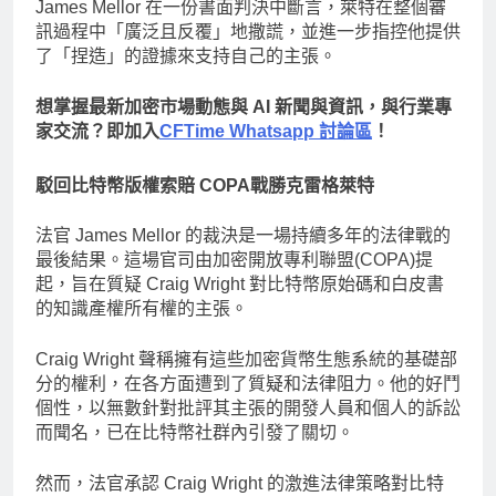
James Mellor 在一份書面判決中斷言，萊特在整個審
訊過程中「廣泛且反覆」地撒謊，並進一步指控他提供
了「捏造」的證據來支持自己的主張。
想掌握最新加密市場動態與 AI 新聞與資訊，與行業專
家交流？即加入
CFTime Whatsapp 討論區
！
駁回比特幣版權索賠 COPA戰勝克雷格萊特
法官 James Mellor 的裁決是一場持續多年的法律戰的
最後結果。這場官司由加密開放專利聯盟(COPA)提
起，旨在質疑 Craig Wright 對比特幣原始碼和白皮書
的知識產權所有權的主張。
Craig Wright 聲稱擁有這些加密貨幣生態系統的基礎部
分的權利，在各方面遭到了質疑和法律阻力。他的好鬥
個性，以無數針對批評其主張的開發人員和個人的訴訟
而聞名，已在比特幣社群內引發了關切。
然而，法官承認 Craig Wright 的激進法律策略對比特