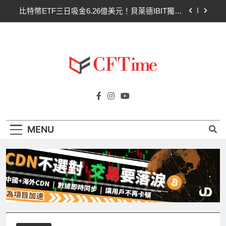
Skip
比特幣ETF三日吸金6.26億美元！貝萊德IBIT獨佔
to
4.79億，華爾街重拾信心
content
CLARITY法案最後闖關！開發者免責與總統道德條
款成兩大障礙
以太幣區間壓縮！100日均線1,920成關鍵 期貨槓
桿比率逼近0.65
比特幣收復64000美元！拋售三日即反轉！短期持
Cftime.io
有者從恐慌賣出轉為淨買入
CFTime與你一同探索有關
比特幣ETF三日吸金6.26億美元！貝萊德IBIT獨佔
AI（ChatGPT）、區塊鏈、NFT、加密貨
4.79億，華爾街重拾信心
幣、元宇宙及金融科技FinTech等資訊。
CLARITY法案最後闖關！開發者免責與總統道德條
MENU
款成兩大障礙