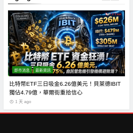
即市消息
最新資訊
短
比特幣ETF三日吸金6.26億美元！貝萊德IBIT
C
獨佔4.79億，華爾街重拾信心
德
1 天 ago