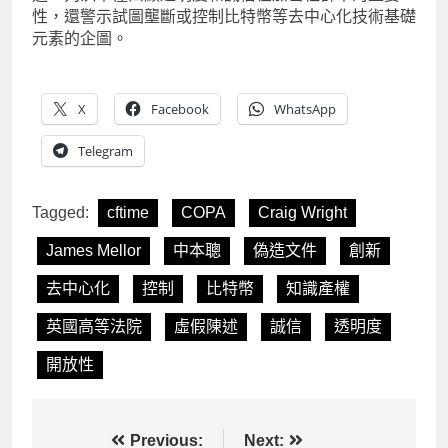
性，還警示試圖壟斷或控制比特幣等去中心化技術基礎
元素的企圖。
X
Facebook
WhatsApp
Telegram
Tagged:
cftime
COPA
Craig Wright
James Mellor
中本聰
偽造文件
創新
去中心化
控制
比特幣
知識產權
英國高等法院
虛假陳述
誠信
透明度
開放性
文
Previous:
Next: