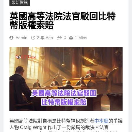
最新資訊
英國高等法院法官駁回比特
幣版權索賠
0
Admin
2 年 Ago
1 Mins
英國高等法院對自稱是比特幣神秘創造者
中本聰
的爭議
人物 Craig Wright 作出了一份嚴厲的裁決。法官