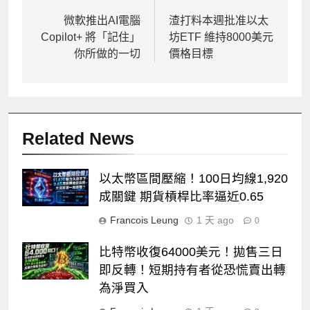
章
微軟推出AI電腦
渣打料本週批准以太
Copilot+ 將「記住」
坊ETF 維持8000美元
導
你所做的一切
價格目標
覽
Related News
以太幣區間壓縮！100日均線1,920
成關鍵 期貨槓桿比率逼近0.65
Francois Leung
1 天 ago
0
比特幣收復64000美元！拋售三日
即反轉！短期持有者從恐慌賣出轉
為淨買入