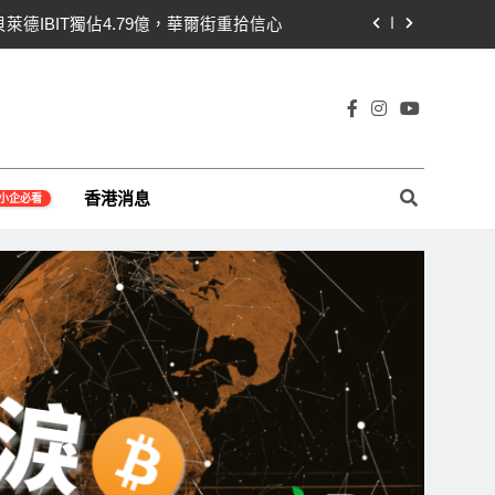
貝萊德IBIT獨佔4.79億，華爾街重拾信心
關！開發者免責與總統道德條款成兩大障礙
線1,920成關鍵 期貨槓桿比率逼近0.65
宇宙及金融科技FinTech等資訊。
即反轉！短期持有者從恐慌賣出轉為淨買入
香港消息
小企必看
貝萊德IBIT獨佔4.79億，華爾街重拾信心
關！開發者免責與總統道德條款成兩大障礙