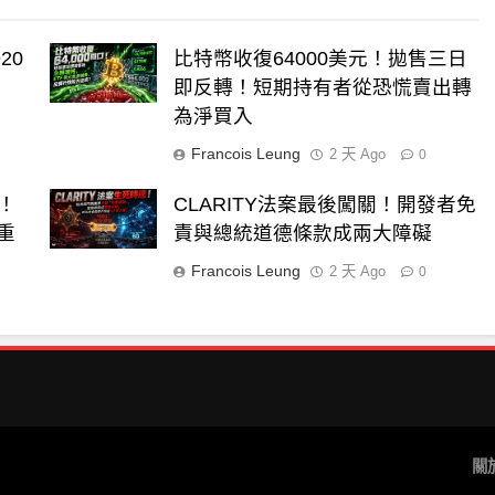
20
比特幣收復64000美元！拋售三日
即反轉！短期持有者從恐慌賣出轉
為淨買入
Francois Leung
2 天 Ago
0
元！
CLARITY法案最後闖關！開發者免
街重
責與總統道德條款成兩大障礙
Francois Leung
2 天 Ago
0
關於