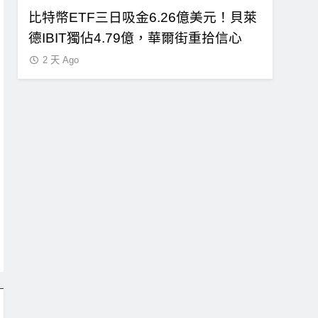
即反
比特幣ETF三日吸金6.26億美元！貝萊
CLAR
買入
德IBIT獨佔4.79億，華爾街重拾信心
總統道德
2 天 Ago
2 天 Ago