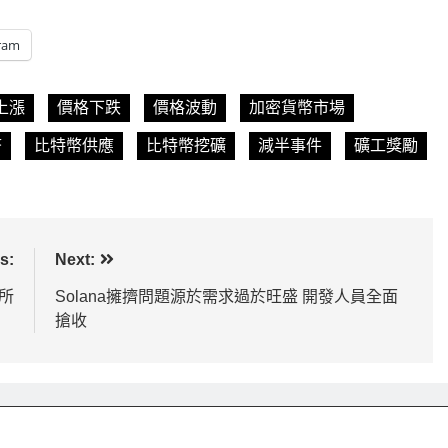
0日均線1,920成關
比特幣收復64000美元！拋售三日
ram
.65
轉！短期持有者從恐慌賣出轉為淨
2 天 Ago
上漲
價格下跌
價格波動
加密貨幣市場
幣
比特幣供應
比特幣挖礦
減半事件
礦工獎勵
s:
Next:
易所
Solana擁擠問題源於需求過於旺盛 開發人員全面
搶收