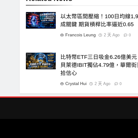
以太幣區間壓縮！100日均線1,9
成關鍵 期貨槓桿比率逼近0.65
Francois Leung
2 天 Ago
0
比特幣ETF三日吸金6.26億美
貝萊德IBIT獨佔4.79億，華爾
拾信心
Crystal Hui
2 天 Ago
0