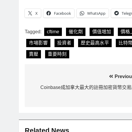
RITY法案最後闖關！開發者免責與
以太幣區間壓縮！10
X
Facebook
WhatsApp
Teleg
道德條款成兩大障礙
鍵 期貨槓桿比率逼近0
Ago
2 天 Ago
Tagged:
cftime
催化劑
價值增加
價格
市場影響
投資者
歷史最高水平
比特
賣壓
重要時刻
文
Previou
章
Coinbase成加拿大最大的註冊加密貨幣交
導
覽
Related News