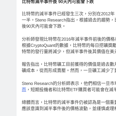
比特幣減半事件後 90天內可能會下跌
比特幣的減半事件已經發生三次，分別在2012年、
一半。Steno Research指出，根據過去
後90天內可能會下跌。
分析師發現比特幣在2016年減半事件前後的價
根據CryptoQuant的數據，比特幣的每日
特幣的發行量將減少，但減半事件後其價值在美
報告指出，比特幣礦工目前獲得的價值是過去數
礦成本，從而形成賣壓。然而，一旦礦工減少了
Steno Research的分析師表示，他們相
而
，短期投機者和比特幣ETF購買者可能會在
總體而言，比特幣的減半事件仍被認為是一個重
應該意識到減半事件後的價格波動，並謹慎處理
消息
最新資訊
即市消息
最新資訊