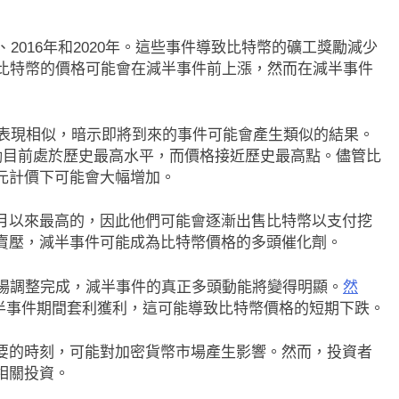
2016年和2020年。這些事件導致比特幣的礦工獎勵減少
的趨勢，比特幣的價格可能會在減半事件前上漲，然而在減半事件
格表現相似，暗示即將到來的事件可能會產生類似的結果。
挖礦獎勵目前處於歷史最高水平，而價格接近歷史最高點。儘管比
元計價下可能會大幅增加。
月以來最高的，因此他們可能會逐漸出售比特幣以支付挖
賣壓，減半事件可能成為比特幣價格的多頭催化劑。
信一旦市場調整完成，減半事件的真正多頭動能將變得明顯。
然
減半事件期間套利獲利，這可能導致比特幣價格的短期下跌。
要的時刻，可能對加密貨幣市場產生影響。然而，投資者
相關投資。
即市消息
最新資訊