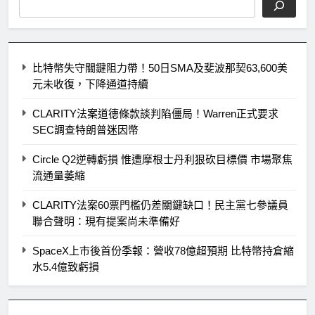
比特幣失守關鍵阻力帶！50日SMA及斐波那契63,600美
元未收復，下降通道持續
CLARITY法案道德條款談判陷僵局！Warren正式要求
SEC調查特朗普迷因幣
Circle Q2逆轉虧損 惟遭摩根士丹利狠砍目標價 市場聚焦
流通量萎縮
CLARITY法案60票門檻仍差關鍵缺口！民主黨七參議員
聯合聲明：現有提案尚未準備好
SpaceX上市後首份季報：營收78億超預期 比特幣持倉縮
水5.4億致虧損