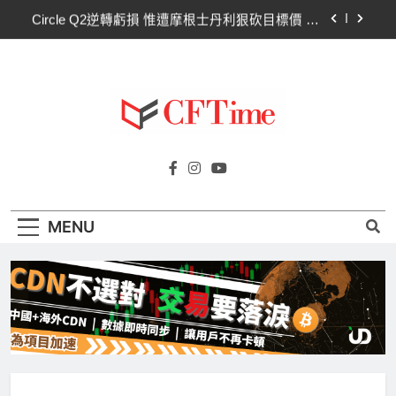
Skip
Circle Q2逆轉虧損 惟遭摩根士丹利狠砍目標價 市
to
場聚焦流通量萎縮
content
CLARITY法案60票門檻仍差關鍵缺口！民主黨七
參議員聯合聲明：現有提案尚未準備好
比特幣失守關鍵阻力帶！50日SMA及斐波那契
63,600美元未收復，下降通道持續
CLARITY法案道德條款談判陷僵局！Warren正式
Cftime.io
要求SEC調查特朗普迷因幣
CFTime與你一同探索有關
Circle Q2逆轉虧損 惟遭摩根士丹利狠砍目標價 市
AI（ChatGPT）、區塊鏈、NFT、加密貨
場聚焦流通量萎縮
幣、元宇宙及金融科技FinTech等資訊。
CLARITY法案60票門檻仍差關鍵缺口！民主黨七
MENU
參議員聯合聲明：現有提案尚未準備好