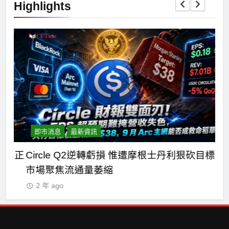
Highlights
即市消息
最新資訊
n正
Circle Q2逆轉虧損 惟遭摩根士丹利狠砍目標價
C
市場聚焦流通量萎縮
七
2 年 ago