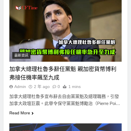
最新資訊
加拿大總理杜魯多辭任黨魁 親加密貨幣博利
弗接任機率飆至九成
Admin
2 年 ago
0
1 mins
加拿大總理杜魯多宣布辭去自由黨黨魁及總理職務，引發
加拿大政壇巨震。此舉令保守黨黨魁博勵治（Pierre Poi…
Read More