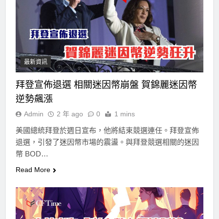
最新資訊
拜登宣佈退選 相關迷因幣崩盤 賀錦麗迷因幣
逆勢飆漲
Admin
2 年 ago
0
1 mins
美國總統拜登於週日宣布，他將結束競選連任。拜登宣佈
退選，引發了迷因幣市場的震盪。與拜登競選相關的迷因
幣 BOD…
Read More