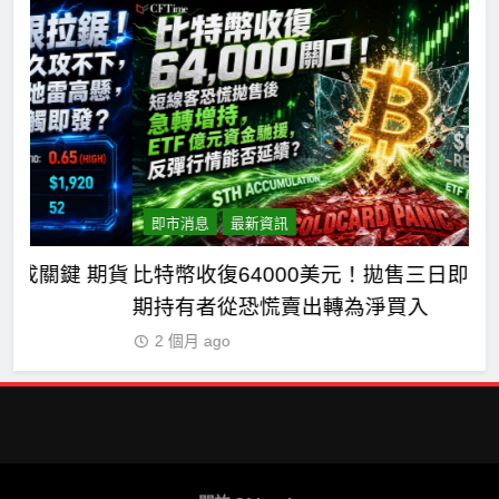
即市消息
最新資訊
期貨
比特幣收復64000美元！拋售三日即反轉！短
比
期持有者從恐慌賣出轉為淨買入
獨
2 個月 ago