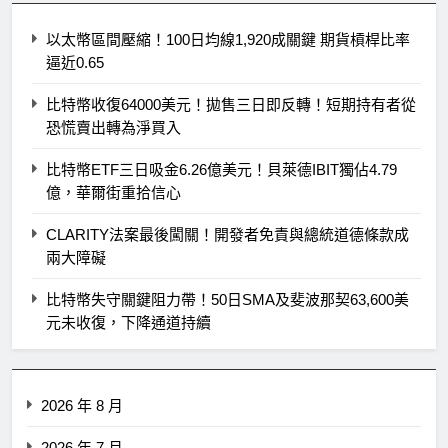
以太幣區間壓縮！100日均線1,920成關鍵 期貨槓桿比率
逼近0.65
比特幣收復64000美元！拋售三日即反轉！短期持有者從
恐慌賣出轉為淨買入
比特幣ETF三日吸金6.26億美元！貝萊德IBIT獨佔4.79
億，華爾街重拾信心
CLARITY法案最後闖關！開發者免責與總統道德條款成
兩大障礙
比特幣失守關鍵阻力帶！50日SMA及斐波那契63,600美
元未收復，下降通道持續
2026 年 8 月
2026 年 7 月