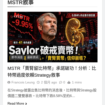
MSTR敘事
即市消息
最新資訊
MSTR「賣腎留比特幣」承諾破功！分析：比
特幣過度依賴Strategy敘事
Francois Leung
2 個月 ago
0
1 mins
在Strategy披露出售比特幣的消息後，比特幣與Strategy股
價週二雙雙暴跌。比特幣下跌8.58%至約6…
Read More