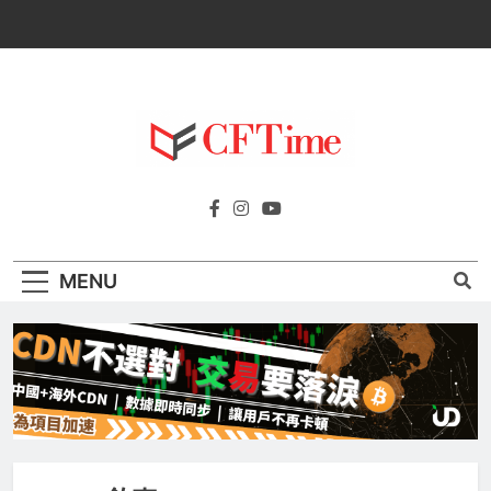
Skip
to
content
Cftime.io
CFTime與你一同探索有關
AI（ChatGPT）、區塊鏈、NFT、加密貨
幣、元宇宙及金融科技FinTech等資訊。
MENU